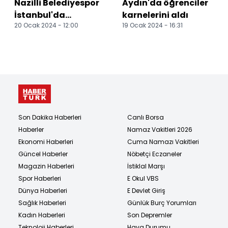
Nazilli Belediyespor
Aydın'da öğrenciler
İstanbul'da
karnelerini aldı
20 Ocak 2024 - 12:00
19 Ocak 2024 - 16:31
terleyecek
Son Dakika Haberleri
Canlı Borsa
Haberler
Namaz Vakitleri 2026
Ekonomi Haberleri
Cuma Namazı Vakitleri
Güncel Haberler
Nöbetçi Eczaneler
Magazin Haberleri
İstiklal Marşı
Spor Haberleri
E Okul VBS
Dünya Haberleri
E Devlet Giriş
Sağlık Haberleri
Günlük Burç Yorumları
Kadın Haberleri
Son Depremler
Teknoloji Haberleri
Hava Durumu