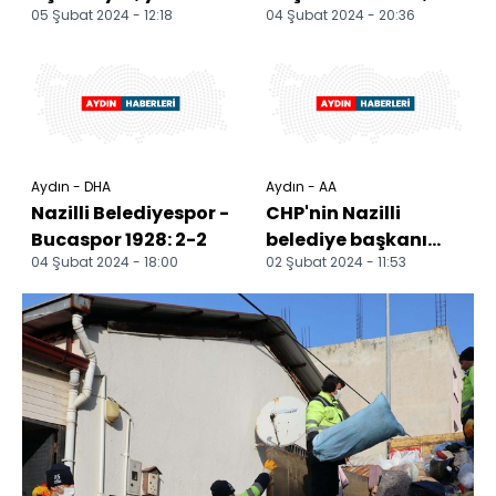
05 Şubat 2024 - 12:18
04 Şubat 2024 - 20:36
gitti
Aydın İlçe Belediye
Başkan Adayları
Tanıtı...
Aydın - DHA
Aydın - AA
Nazilli Belediyespor -
CHP'nin Nazilli
Bucaspor 1928: 2-2
belediye başkanı
04 Şubat 2024 - 18:00
02 Şubat 2024 - 11:53
adayı Gamze Yolcu
Metin, adaylıktan
çekild...