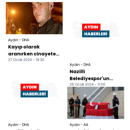
Aydın - DHA
Kayıp olarak
aranırken cinayete
27 Ocak 2024 - 19:30
kurban gittiği
Aydın - DHA
ortaya çıkan
Nazilli
motokurye topra...
Belediyespor'un
26 Ocak 2024 - 11:00
konuğu Ankara
Demirspor
Aydın - DHA
Aydın - AA