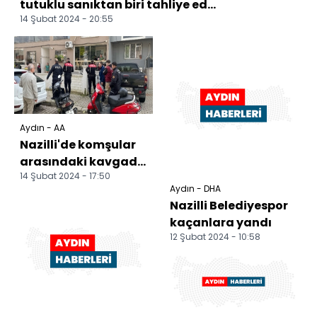
tutuklu sanıktan biri tahliye ed...
14 Şubat 2024 - 20:55
Aydın - AA
Nazilli'de komşular
arasındaki kavgada
14 Şubat 2024 - 17:50
iki kişi yaralandı
Aydın - DHA
Nazilli Belediyespor
kaçanlara yandı
12 Şubat 2024 - 10:58