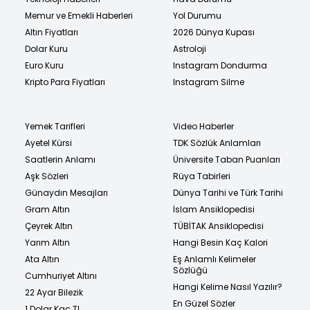
Memur ve Emekli Haberleri
Yol Durumu
Altın Fiyatları
2026 Dünya Kupası
Dolar Kuru
Astroloji
Euro Kuru
Instagram Dondurma
Kripto Para Fiyatları
Instagram Silme
Yemek Tarifleri
Video Haberler
Ayetel Kürsi
TDK Sözlük Anlamları
Saatlerin Anlamı
Üniversite Taban Puanları
Aşk Sözleri
Rüya Tabirleri
Günaydın Mesajları
Dünya Tarihi ve Türk Tarihi
Gram Altın
İslam Ansiklopedisi
Çeyrek Altın
TÜBİTAK Ansiklopedisi
Yarım Altın
Hangi Besin Kaç Kalori
Ata Altın
Eş Anlamlı Kelimeler
Sözlüğü
Cumhuriyet Altını
Hangi Kelime Nasıl Yazılır?
22 Ayar Bilezik
En Güzel Sözler
1 Dolar Kaç TL