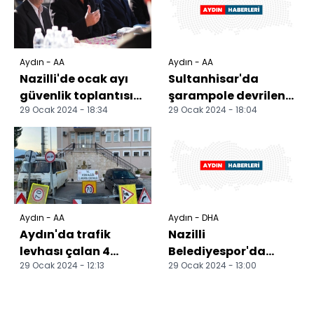
Aydın - AA
Aydın - AA
Nazilli'de ocak ayı
Sultanhisar'da
güvenlik toplantısı
şarampole devrilen
29 Ocak 2024 - 18:34
29 Ocak 2024 - 18:04
yapıldı
otomobildeki 4 kişi
yaralandı
Aydın - AA
Aydın - DHA
Aydın'da trafik
Nazilli
levhası çalan 4
Belediyespor'da
29 Ocak 2024 - 12:13
29 Ocak 2024 - 13:00
şüpheli yakalandı
Kağan Bağış bitiyor