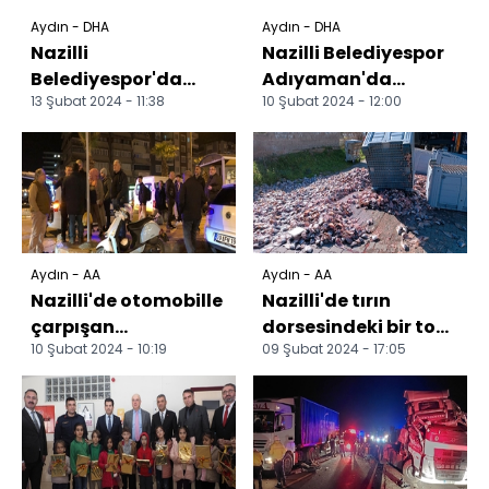
Aydın - DHA
Aydın - DHA
Nazilli
Nazilli Belediyespor
Belediyespor'da
Adıyaman'da
13 Şubat 2024 - 11:38
10 Şubat 2024 - 12:00
Alperen Karakaya
sahaya çıkacak
veda etti
Aydın - AA
Aydın - AA
Nazilli'de otomobille
Nazilli'de tırın
çarpışan
dorsesindeki bir ton
10 Şubat 2024 - 10:19
09 Şubat 2024 - 17:05
motosikletli
balık yola saçıldı
yaralandı