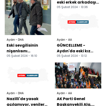
eski erkek arkadaşı
05 Şubat 2024 - 13:36
tarafından vurulan
kişi öldü
Aydın - DHA
Aydın - AA
Eski sevgilisinin
GÜNCELLEME -
nişanlısını
Aydın'da eski kız
05 Şubat 2024 - 16:10
05 Şubat 2024 - 13:12
tabancayla öldürdü
arkadaşının
nişanlısını
tabancayla vurarak
ö...
Aydın - DHA
Aydın - AA
Nazilli'de yasak
AK Parti Genel
açılamıyor, yeniler
Başkanvekili Ala,