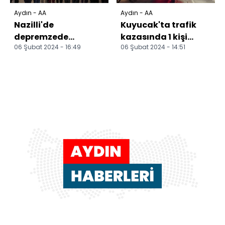
Aydın - AA
Aydın - AA
Nazilli'de
Kuyucak'ta trafik
depremzede
kazasında 1 kişi
06 Şubat 2024 - 16:49
06 Şubat 2024 - 14:51
öğrenciler için
yaralandı
etkinlik düzenlendi