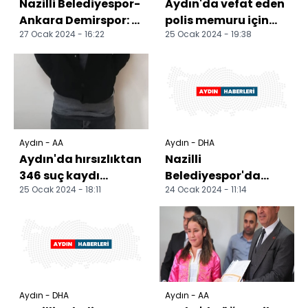
Nazilli Belediyespor-
Aydın'da vefat eden
Ankara Demirspor: 1-
polis memuru için
27 Ocak 2024 - 16:22
25 Ocak 2024 - 19:38
0
tören düzenlendi
Aydın - AA
Aydın - DHA
Aydın'da hırsızlıktan
Nazilli
346 suç kaydı
Belediyespor'da
25 Ocak 2024 - 18:11
24 Ocak 2024 - 11:14
bulunan firari
eksik çok
hükümlü yakalandı
Aydın - DHA
Aydın - AA