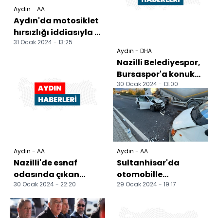
Aydın - AA
Aydın'da motosiklet
hırsızlığı iddiasıyla 2
31 Ocak 2024 - 13:25
kişi gözaltına alındı
Aydın - DHA
Nazilli Belediyespor,
Bursaspor'a konuk
30 Ocak 2024 - 13:00
olacak
Aydın - AA
Aydın - AA
Nazilli'de esnaf
Sultanhisar'da
odasında çıkan
otomobille
30 Ocak 2024 - 22:20
29 Ocak 2024 - 19:17
yangında hasar
minibüsün çarpıştığı
oluştu
kazada 4 kişi
yaralandı