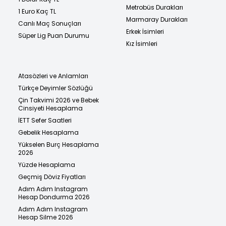
Metrobüs Durakları
1 Euro Kaç TL
Marmaray Durakları
Canlı Maç Sonuçları
Erkek İsimleri
Süper Lig Puan Durumu
Kız İsimleri
Atasözleri ve Anlamları
Türkçe Deyimler Sözlüğü
Çin Takvimi 2026 ve Bebek
Cinsiyeti Hesaplama
İETT Sefer Saatleri
Gebelik Hesaplama
Yükselen Burç Hesaplama
2026
Yüzde Hesaplama
Geçmiş Döviz Fiyatları
Adım Adım Instagram
Hesap Dondurma 2026
Adım Adım Instagram
Hesap Silme 2026