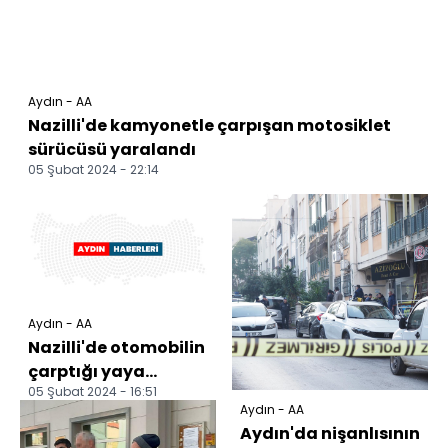
Aydın - AA
Nazilli'de kamyonetle çarpışan motosiklet
sürücüsü yaralandı
05 Şubat 2024 - 22:14
Aydın - AA
Nazilli'de otomobilin
çarptığı yaya
05 Şubat 2024 - 16:51
yaralandı
Aydın - AA
Aydın'da nişanlısının