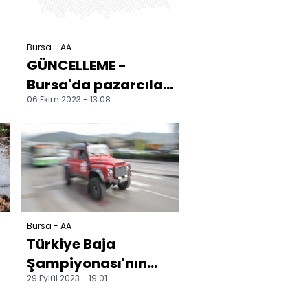
Bursa - AA
4
GÜNCELLEME -
Bursa'da pazarcılar
06 Ekim 2023 - 13:08
arasında çıkan
kavgada 3 kişi
tüfekle yara...
Bursa - AA
Türkiye Baja
Şampiyonası'nın
29 Eylül 2023 - 19:01
k
ikinci ayağı,
Bursa'da sıralama