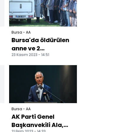
Bursa - AA
Bursa'da öldürülen
anne ve 2
23 Kasım 2023 - 14:51
çocuğunun
cenazeleri
defnedildi
Bursa - AA
AK Parti Genel
Başkanvekili Ala,
21 Ekim 2023 - 14:33