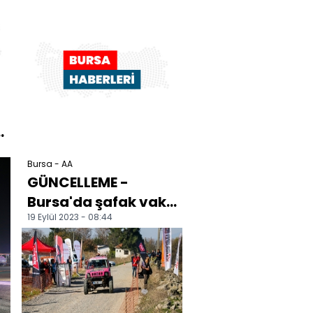
turlarıyla baş...
i
Bursa - AA
GÜNCELLEME -
Bursa'da şafak vakti
19 Eylül 2023 - 08:44
helikopter destekli
uyuşturucu
operasyonu