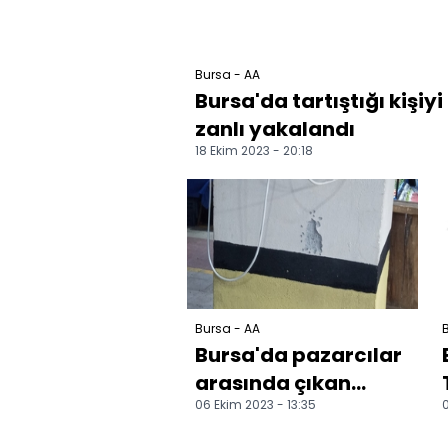
Bursa - AA
Bursa'da tartıştığı kişiy
zanlı yakalandı
18 Ekim 2023 - 20:18
Bursa - AA
B
Bursa'da pazarcılar
arasında çıkan
06 Ekim 2023 - 13:35
0
kavgada 3 kişi
tüfekle yaralandı