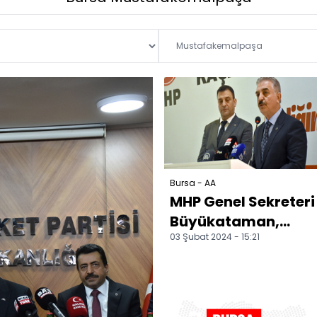
Bursa - AA
MHP Genel Sekreteri
Büyükataman,
03 Şubat 2024 - 15:21
Bursa'da konuştu: