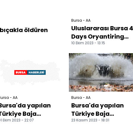
Bursa - AA
Uluslararası Bursa 
i bıçakla öldüren
Days Oryantiring
10 Ekim 2023 - 13:15
Yarışları'nın
sonuçları açıklandı
ursa - AA
Bursa - AA
Bursa'da yapılan
Bursa'da yapılan
Türkiye Baja
Türkiye Baja
1 Ekim 2023 - 22:07
23 Kasım 2023 - 18:01
Şampiyonası'nın
Şampiyonası'nda il
ikinci ayağı "Baja
gün yarışları