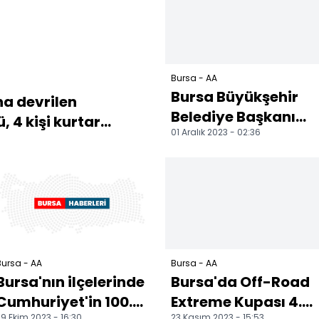
Bursa - AA
Bursa Büyükşehir
a devrilen
Belediye Başkanı
 4 kişi kurtar...
01 Aralık 2023 - 02:36
Aktaş, şiddetli
yağıştan etkilenen
Tirily...
ursa - AA
Bursa - AA
Bursa'nın ilçelerinde
Bursa'da Off-Road
Cumhuriyet'in 100.
Extreme Kupası 4.
9 Ekim 2023 - 16:30
23 Kasım 2023 - 15:53