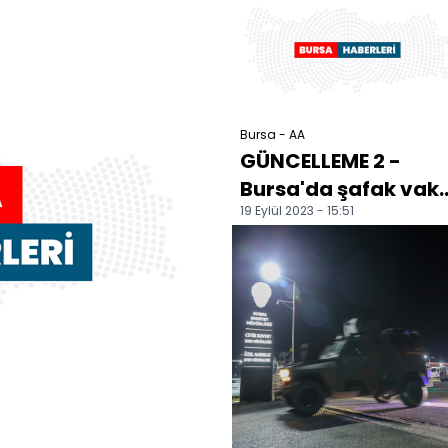
Resital" t...
tamamlandı
Bursa - AA
GÜNCELLEME 2 -
Bursa'da şafak vakt
19 Eylül 2023 - 15:51
helikopter destekli
uyuşturucu
operasyo...