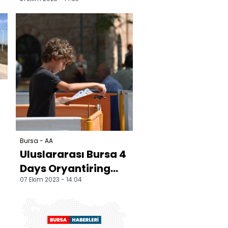
Bursa'da
muhtarlarla bir
araya geldi:
Bursa - AA
Uluslararası Bursa 4
Days Oryantiring
07 Ekim 2023 - 14:04
Yarışları devam
ediyor