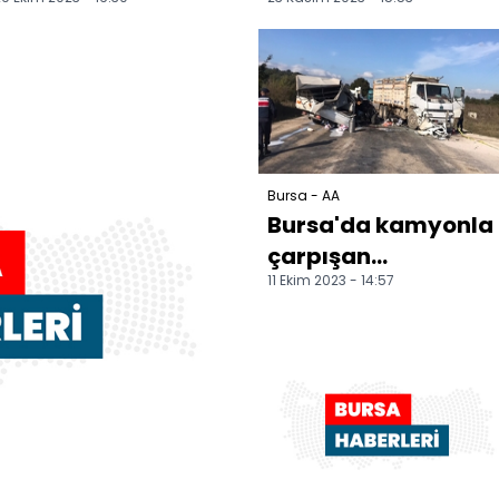
yıl dönümü
ayağının ilk gün
kutlamaları
yarışları koşuldu
düzenlendi
Bursa - AA
Bursa'da kamyonla
çarpışan
11 Ekim 2023 - 14:57
kamyonetteki 1 kişi
öldü, 5 kişi
yaralandı