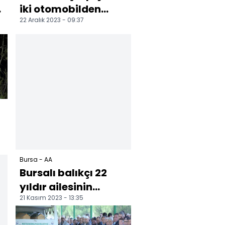
r
iki otomobilden
22 Aralık 2023 - 09:37
birinin alev aldığı
kazada 7 kişi
yaralan...
Bursa - AA
Bursalı balıkçı 22
yıldır ailesinin
21 Kasım 2023 - 13:35
geçimini Uluabat
Gölü'nden sağlıyor