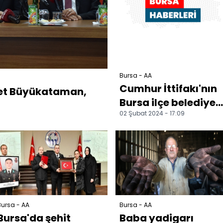
Bursa - AA
Cumhur İttifakı'nın
met Büyükataman,
Bursa ilçe belediye
02 Şubat 2024 - 17:09
başkan adayları
tanıtıldı
ursa - AA
Bursa - AA
Bursa'da şehit
Baba yadigarı