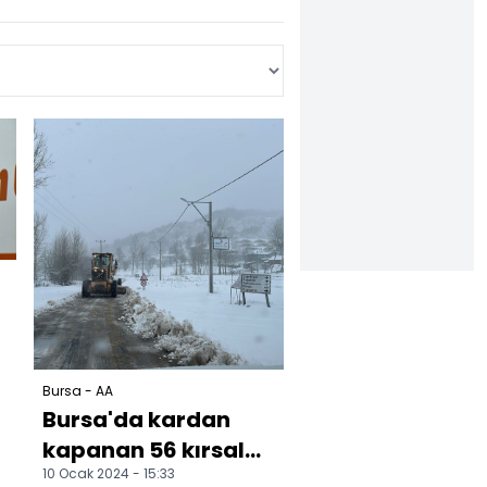
Bursa - AA
Bursa'da kardan
kapanan 56 kırsal
10 Ocak 2024 - 15:33
mahallenin yolları