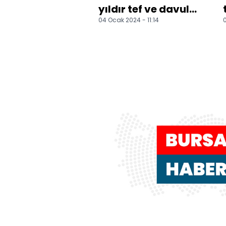
yıldır tef ve davul
04 Ocak 2024 - 11:14
0
yapıyor