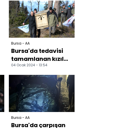
açıldı
Bursa - AA
Bursa'da tedavisi
tamamlanan kızıl
04 Ocak 2024 - 13:54
akbaba doğaya
salındı
Bursa - AA
Bursa'da çarpışan