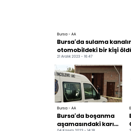
Bursa - AA
Bursa'da sulama kanalın
otomobildeki bir kişi öldü,
21 Aralık 2023 - 16:47
Bursa - AA
B
Bursa'da boşanma
aşamasındaki karısı
04 Kasım 2023 - 14:18
2