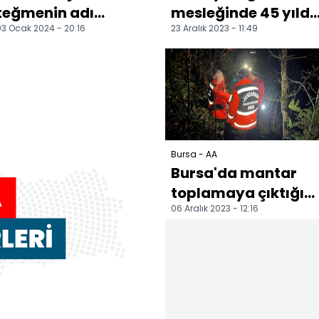
teğmenin adı
mesleğinde 45 yıldı
3 Ocak 2024 - 20:16
23 Aralık 2023 - 11:49
çocukluğunu
demire şekil veriyor
geçirdiği ilçedeki
sokakta yaşatıla...
Bursa - AA
Bursa'da mantar
toplamaya çıktığı
06 Aralık 2023 - 12:16
ormanlık alanda
kaybolan kişiyi
jandarma...