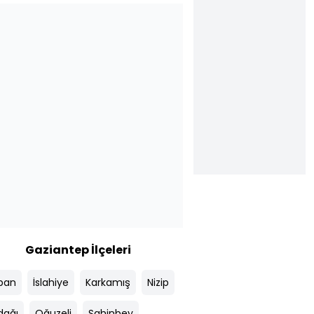
Gaziantep İlçeleri
ban
İslahiye
Karkamış
Nizip
dağı
Oğuzeli
Şahinbey