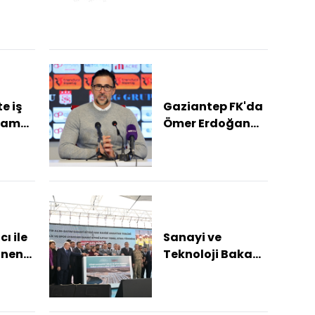
tartışmasında
ışan 2
saldırı amacıyla
araçtan inen
sürücüye...
e iş
Gaziantep FK'da
nlama
Ömer Erdoğan
Sürprizi:
şahıs
Bursaspor ve
Erokspor da
devrede
ı ile
Sanayi ve
inen
Teknoloji Bakanı
in TL
Kacır,
tine
Gaziantep'te
temel atma ve