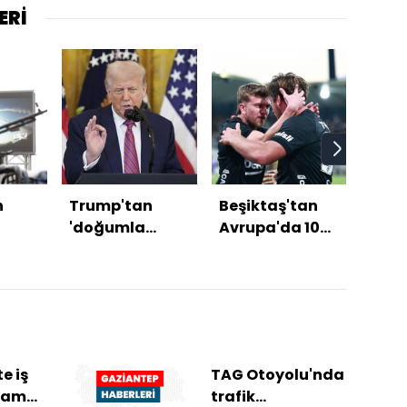
ERİ
n
Trump'tan
Beşiktaş'tan
MGK 
'doğumla
Avrupa'da 100.
sona
'a
vatandaşlık'
galibiyet!
kararı
e iş
TAG Otoyolu'nda
nlama
trafik