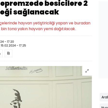
depremzede besicilere 2
teği sağlanacak
lçelerinde hayvan yetiştiriciliği yapan ve buradan
 bin tona yakın hayvan yemi dağıtılacak.
24 - 17:20
:
15.02.2024 - 17:25
Ara
Nur