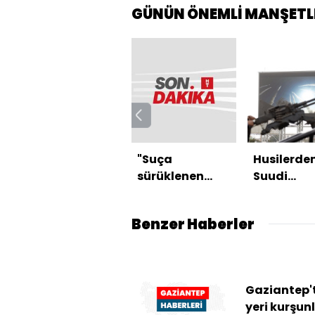
GÜNÜN ÖNEMLİ MANŞETL
"Suça
Husilerde
sürüklenen
Suudi
çocuk"
Arabistan
düzenlemesind
saldırı
Benzer Haberler
e 2 madde
kabul edildi
Gaziantep't
yeri kurşu