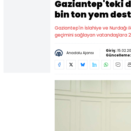
Gaziantep'teki 
bin ton yem des
Gaziantep'in İslahiye ve Nurdağı i
geçimini sağlayan vatandaşlara 2
Giriş:
15.02.20
Anadolu Ajansı
Güncelleme