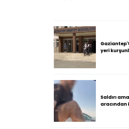
ve yağma
olayına kar
şüpheli
tutuklan...
Gaziantep't
yeri kurşu
ve yağma
şüphelisi 2 
tutuklandı
Saldırı amac
aracından 
şahsa 180 b
ceza Ehliye
60 gün sü...