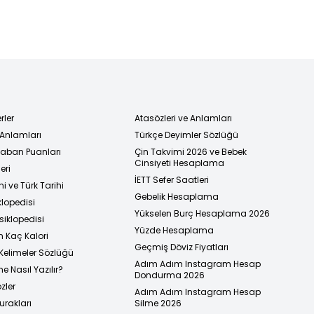
rler
Atasözleri ve Anlamları
 Anlamları
Türkçe Deyimler Sözlüğü
 Taban Puanları
Çin Takvimi 2026 ve Bebek
Cinsiyeti Hesaplama
eri
İETT Sefer Saatleri
i ve Türk Tarihi
Gebelik Hesaplama
klopedisi
Yükselen Burç Hesaplama 2026
siklopedisi
Yüzde Hesaplama
n Kaç Kalori
Geçmiş Döviz Fiyatları
Kelimeler Sözlüğü
Adım Adım Instagram Hesap
e Nasıl Yazılır?
Dondurma 2026
zler
Adım Adım Instagram Hesap
urakları
Silme 2026