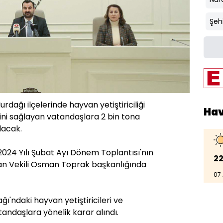
Şeh
rdağı ilçelerinde hayvan yetiştiriciliği
Ha
ni sağlayan vatandaşlara 2 bin tona
lacak.
2024 Yılı Şubat Ayı Dönem Toplantısı'nın
22
şkan Vekili Osman Toprak başkanlığında
07
ğı'ndaki hayvan yetiştiricileri ve
andaşlara yönelik karar alındı.