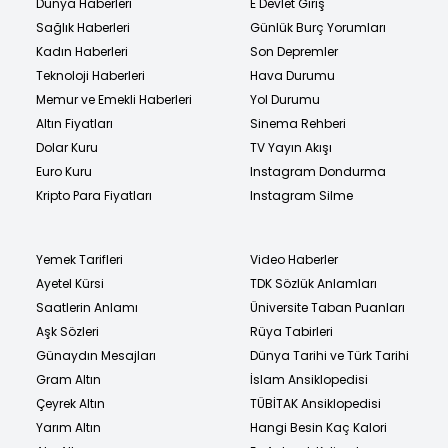
Dünya Haberleri
E Devlet Giriş
Sağlık Haberleri
Günlük Burç Yorumları
Kadın Haberleri
Son Depremler
Teknoloji Haberleri
Hava Durumu
Memur ve Emekli Haberleri
Yol Durumu
Altın Fiyatları
Sinema Rehberi
Dolar Kuru
TV Yayın Akışı
Euro Kuru
Instagram Dondurma
Kripto Para Fiyatları
Instagram Silme
Yemek Tarifleri
Video Haberler
Ayetel Kürsi
TDK Sözlük Anlamları
Saatlerin Anlamı
Üniversite Taban Puanları
Aşk Sözleri
Rüya Tabirleri
Günaydın Mesajları
Dünya Tarihi ve Türk Tarihi
Gram Altın
İslam Ansiklopedisi
Çeyrek Altın
TÜBİTAK Ansiklopedisi
Yarım Altın
Hangi Besin Kaç Kalori