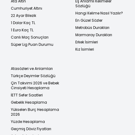
Ata Altın
Eş Anlamlı Kelimeler
Sözlüğü
Cumhuriyet Altını
Hangi Kelime Nasıl Yazılır?
22 Ayar Bilezik
En Güzel Sözler
1 Dolar Kaç TL
Metrobüs Durakları
1 Euro Kaç TL
Marmaray Durakları
Canlı Maç Sonuçları
Erkek İsimleri
Süper Lig Puan Durumu
Kız İsimleri
Atasözleri ve Anlamları
Türkçe Deyimler Sözlüğü
Çin Takvimi 2026 ve Bebek
Cinsiyeti Hesaplama
İETT Sefer Saatleri
Gebelik Hesaplama
Yükselen Burç Hesaplama
2026
Yüzde Hesaplama
Geçmiş Döviz Fiyatları