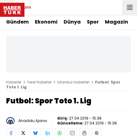
Canlı
Gündem
Ekonomi
Dünya
Spor
Magazin
Haberler
Yerel Haberler
İstanbul Haberleri
Futbol: Spor
Toto 1. Lig
Futbol: Spor Toto 1. Lig
Giriş:
27.04.2019 - 15:38
Anadolu Ajansı
Güncelleme:
27.04.2019 - 15:38