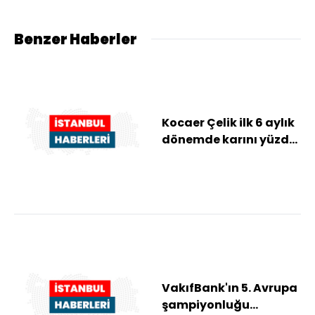
mesajı
Benzer Haberler
Kocaer Çelik ilk 6 aylık
dönemde karını yüzde
200 artırdı
VakıfBank'ın 5. Avrupa
şampiyonluğu