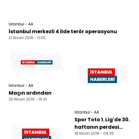
İstanbul - AA
İstanbul merkezli 4 ilde terör operasyonu
21 Nisan 2019 - 11:00
İstanbul - AA
Maçın ardından
20 Nisan 2019 - 16:41
İstanbul - AA
Spor Toto 1. Lig'de 30.
haftanın perdesi
18 Nisan 2019 - 09:35
açılıyor