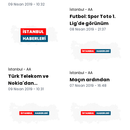
09 Nisan 2019 - 10:32
Türkiye'nin ilk
İstanbul - AA
Endüstri 4.0 5G
Futbol: Spor Toto 1.
denemesi
Lig'de görünüm
08 Nisan 2019 - 21:37
İstanbul - AA
İstanbul - AA
Türk Telekom ve
Maçın ardından
Nokia'dan
07 Nisan 2019 - 16:48
09 Nisan 2019 - 10:31
Türkiye'nin ilk
Endüstri 4.0 5G
denemesi