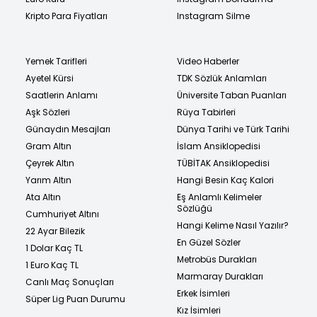
Kripto Para Fiyatları
Instagram Silme
Yemek Tarifleri
Video Haberler
Ayetel Kürsi
TDK Sözlük Anlamları
Saatlerin Anlamı
Üniversite Taban Puanları
Aşk Sözleri
Rüya Tabirleri
Günaydın Mesajları
Dünya Tarihi ve Türk Tarihi
Gram Altın
İslam Ansiklopedisi
Çeyrek Altın
TÜBİTAK Ansiklopedisi
Yarım Altın
Hangi Besin Kaç Kalori
Ata Altın
Eş Anlamlı Kelimeler
Sözlüğü
Cumhuriyet Altını
Hangi Kelime Nasıl Yazılır?
22 Ayar Bilezik
En Güzel Sözler
1 Dolar Kaç TL
Metrobüs Durakları
1 Euro Kaç TL
Marmaray Durakları
Canlı Maç Sonuçları
Erkek İsimleri
Süper Lig Puan Durumu
Kız İsimleri