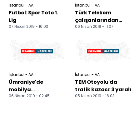
İstanbul - AA
İstanbul - AA
Futbol: Spor Toto 1.
Türk Telekom
Lig
çalışanlarından
07 Nisan 2019 - 16:03
06 Nisan 2019 - 11:07
Kızılay'a destek
İstanbul - AA
İstanbul - AA
Ümraniye'de
TEM Otoyolu'da
mobilya
trafik kazası: 3 yaralı
06 Nisan 2019 - 02:45
05 Nisan 2019 - 16:03
mağazasında
yangın