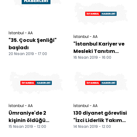
İstanbul - AA
İstanbul - AA
"35. Çocuk Şenliği"
"İstanbul Kariyer ve
başladı
Mesleki Tanıtım
20 Nisan 2019 - 17:00
16 Nisan 2019 - 16:00
Fuarı"
İstanbul - AA
İstanbul - AA
Ümraniye'de 2
130 diyanet görevlisi
kişinin öldüğü
"İzci Liderlik Takım
15 Nisan 2019 - 12:00
14 Nisan 2019 - 12:00
göçüğe ilişkin 16
Eğitimi" aldı
kişiye dava