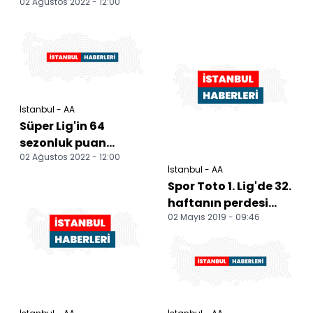
02 Ağustos 2022 - 12:00
İstanbul - AA
Süper Lig'in 64
sezonluk puan
02 Ağustos 2022 - 12:00
cetveli
İstanbul - AA
Spor Toto 1. Lig'de 32.
haftanın perdesi
02 Mayıs 2019 - 09:46
açılıyor