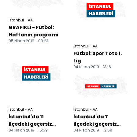
İstanbul - AA
GRAFİKLİ - Futbol:
Haftanın programı
05 Nisan 2019 - 09:23
İstanbul - AA
Futbol: Spor Toto 1.
Lig
04 Nisan 2019 - 13:16
İstanbul - AA
İstanbul - AA
İstanbul'da 11
İstanbul'da 7
ilçedeki geçersiz
ilçedeki geçersiz
04 Nisan 2019 - 16:59
04 Nisan 2019 - 12:59
oyların sayımı
oyların sayımı