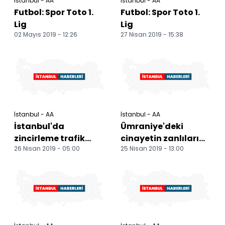
İstanbul - AA
İstanbul - AA
Futbol: Spor Toto 1.
Futbol: Spor Toto 1.
Lig
Lig
02 Mayıs 2019 - 12:26
27 Nisan 2019 - 15:38
İstanbul - AA
İstanbul - AA
İstanbul'da
Ümraniye'deki
zincirleme trafik
cinayetin zanlıları
26 Nisan 2019 - 05:00
25 Nisan 2019 - 13:00
kazası: 1 yaralı
yakalandı