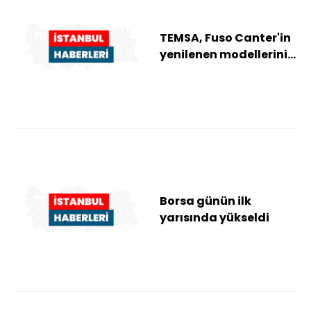
TEMSA, Fuso Canter'in
yenilenen modellerini
tanıttı
Borsa günün ilk
yarısında yükseldi