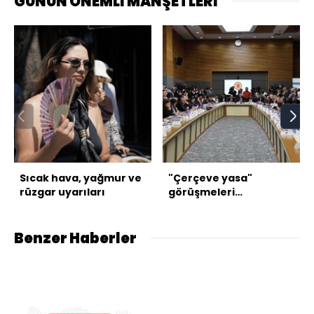
GÜNÜN ÖNEMLİ MANŞETLERİ
Sıcak hava, yağmur ve
"Çerçeve yasa"
rüzgar uyarıları
görüşmeleri
tamamlandı
Benzer Haberler