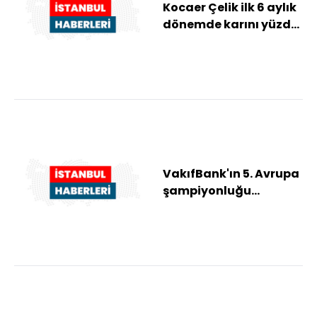
Kocaer Çelik ilk 6 aylık
dönemde karını yüzde
200 artırdı
VakıfBank'ın 5. Avrupa
şampiyonluğu
belgesel oldu