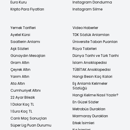
Euro Kuru
Instagram Dondurma
Kripto Para Fiyatları
Instagram Silme
Yemek Tarifleri
Video Haberler
Ayetel Kürsi
TDK Sözlük Anlamları
Saatlerin Anlamı
Üniversite Taban Puanları
Aşk Sözleri
Rüya Tabirleri
Günaydın Mesajları
Dünya Tarihi ve Türk Tarihi
Gram Altın
İslam Ansiklopedisi
Çeyrek Altın
TÜBİTAK Ansiklopedisi
Yarım Altın
Hangi Besin Kaç Kalori
Ata Altın
Eş Anlamlı Kelimeler
Sözlüğü
Cumhuriyet Altını
Hangi Kelime Nasıl Yazılır?
22 Ayar Bilezik
En Güzel Sözler
1 Dolar Kaç TL
Metrobüs Durakları
1 Euro Kaç TL
Marmaray Durakları
Canlı Maç Sonuçları
Erkek İsimleri
Süper Lig Puan Durumu
Kız İsimleri