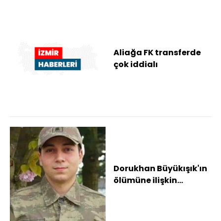
Aliağa FK transferde
çok iddialı
Dorukhan Büyükışık'ın
ölümüne ilişkin
soruşturmada yeni
gözaltı