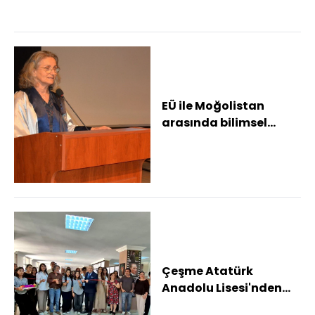
EÜ ile Moğolistan
arasında bilimsel
sağlık köprüsü
Çeşme Atatürk
Anadolu Lisesi'nden
"Renklerin Fısıltısı"