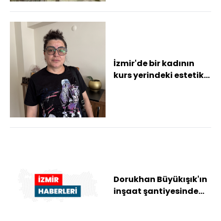
İzmir'de bir kadının
kurs yerindeki estetik
operasyon sonrası
ölümüne ilişk...
Dorukhan Büyükışık'ın
inşaat şantiyesinde
ölümüyle ilgili 1 şüpheli
daha ya...