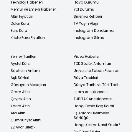
Teknoloji Haberleri
Hava Durumu
Memur ve Emekli Haberleri
Yol Durumu
Altın Fiyatları
Sinema Rehberi
Dolar Kuru
TV Yayın Akışı
Euro Kuru
Instagram Dondurma
Kripto Para Fiyatları
Instagram Silme
Yemek Tarifleri
Video Haberler
Ayetel Kürsi
TDK Sözlük Anlamları
Saatlerin Anlamı
Üniversite Taban Puanları
Aşk Sözleri
Rüya Tabirleri
Günaydın Mesajları
Dünya Tarihi ve Türk Tarihi
Gram Altın
İslam Ansiklopedisi
Çeyrek Altın
TÜBİTAK Ansiklopedisi
Yarım Altın
Hangi Besin Kaç Kalori
Ata Altın
Eş Anlamlı Kelimeler
Sözlüğü
Cumhuriyet Altını
Hangi Kelime Nasıl Yazılır?
22 Ayar Bilezik
En Güzel Sözler