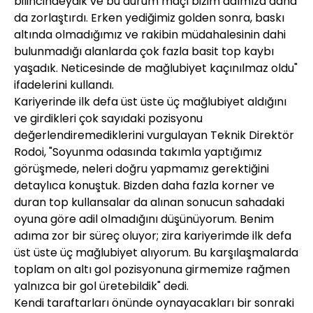
bilincindeydik ve bu durum maçı bizim adımıza daha
da zorlaştırdı. Erken yediğimiz golden sonra, baskı
altında olmadığımız ve rakibin müdahalesinin dahi
bulunmadığı alanlarda çok fazla basit top kaybı
yaşadık. Neticesinde de mağlubiyet kaçınılmaz oldu"
ifadelerini kullandı.
Kariyerinde ilk defa üst üste üç mağlubiyet aldığını
ve girdikleri çok sayıdaki pozisyonu
değerlendiremediklerini vurgulayan Teknik Direktör
Rodoi, "Soyunma odasında takımla yaptığımız
görüşmede, neleri doğru yapmamız gerektiğini
detaylıca konuştuk. Bizden daha fazla korner ve
duran top kullansalar da alınan sonucun sahadaki
oyuna göre adil olmadığını düşünüyorum. Benim
adıma zor bir süreç oluyor; zira kariyerimde ilk defa
üst üste üç mağlubiyet alıyorum. Bu karşılaşmalarda
toplam on altı gol pozisyonuna girmemize rağmen
yalnızca bir gol üretebildik" dedi.
Kendi taraftarları önünde oynayacakları bir sonraki