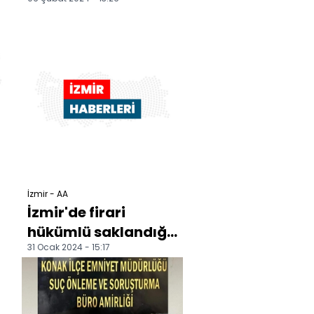
bölgesindeki
akranlarını
unutmadı
İzmir - AA
İzmir'de firari
hükümlü saklandığı
31 Ocak 2024 - 15:17
kümeste yakalandı