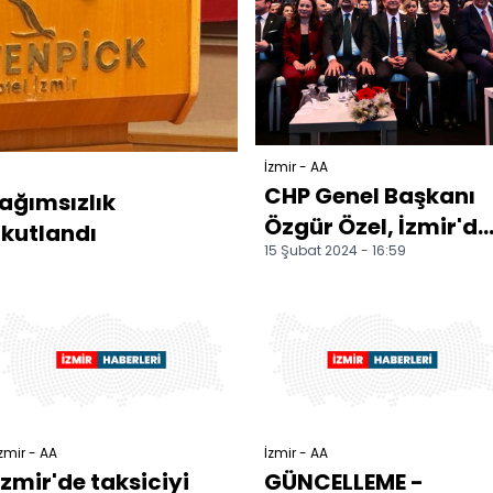
İzmir - AA
CHP Genel Başkanı
bağımsızlık
Özgür Özel, İzmir'de
kutlandı
15 Şubat 2024 - 16:59
aday tanıtım
töreninde konuştu:
zmir - AA
İzmir - AA
İzmir'de taksiciyi
GÜNCELLEME -