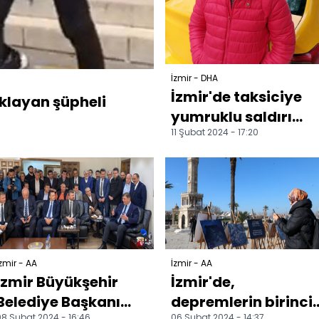
İzmir - DHA
İzmir'de taksiciye
uklayan şüpheli
yumruklu saldırı
11 Şubat 2024 - 17:20
araç kamerasında
zmir - AA
İzmir - AA
İzmir Büyükşehir
İzmir'de,
Belediye Başkanı
depremlerin birinci
8 Şubat 2024 - 16:46
06 Şubat 2024 - 14:37