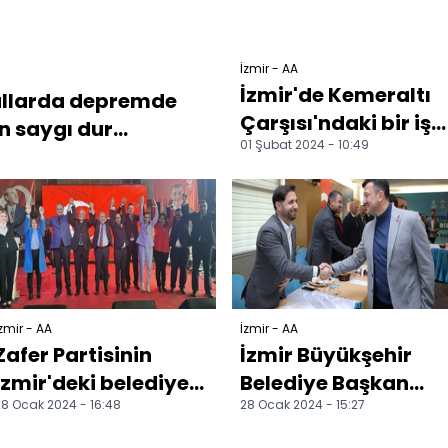
İzmir - AA
İzmir'de Kemeraltı
kullarda depremde
Çarşısı'ndaki bir iş
 saygı dur...
01 Şubat 2024 - 10:49
merkezinde yangın
çıktı
zmir - AA
İzmir - AA
Zafer Partisinin
İzmir Büyükşehir
İzmir'deki belediye
Belediye Başkan
8 Ocak 2024 - 16:48
28 Ocak 2024 - 15:27
başkan adayları
adayı Dağ, Cumhur
tanıtıldı
İttifakı adaylarıyla