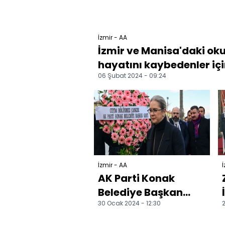
İzmir - AA
İzmir ve Manisa'daki o
hayatını kaybedenler için
06 Şubat 2024 - 09:24
İzmir - AA
İ
AK Parti Konak
Belediye Başkan
30 Ocak 2024 - 12:30
2
adayı Çankırı seçim
çalışmalarına