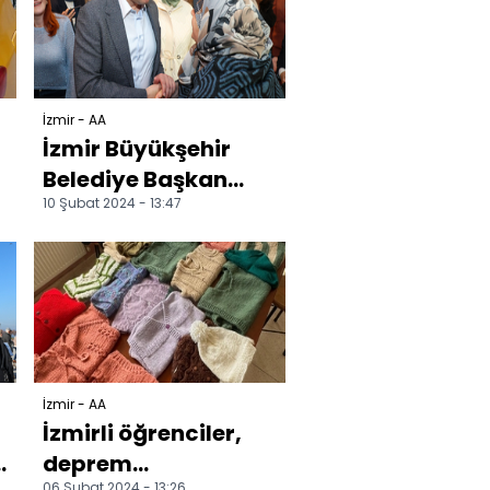
İzmir - AA
İzmir Büyükşehir
Belediye Başkan
10 Şubat 2024 - 13:47
adayı Dağ, kadın
STK temsilcileriyle
bir a...
İzmir - AA
İzmirli öğrenciler,
deprem
06 Şubat 2024 - 13:26