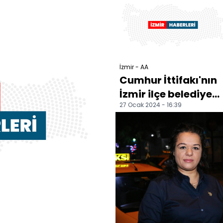
bir...
İzmir - AA
Cumhur İttifakı'nın
İzmir ilçe belediye
27 Ocak 2024 - 16:39
başkan adayları
tanıtıldı