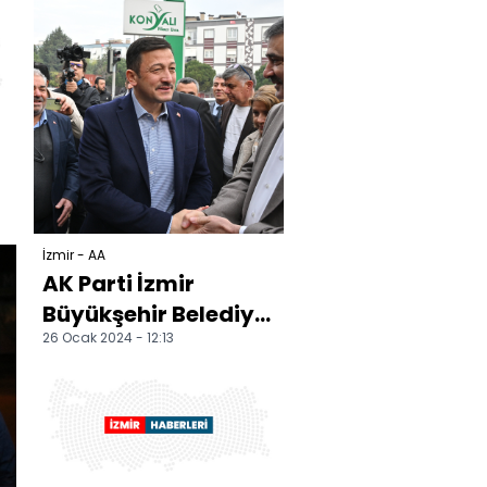
İzmir - AA
AK Parti İzmir
Büyükşehir Belediye
26 Ocak 2024 - 12:13
Başkan adayı Dağ,
muhtarlarla buluştu