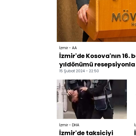
İzmir - AA
İzmir'de Kosova'nın 16. 
yıldönümü resepsiyonla 
15 Şubat 2024 - 22:50
İzmir - DHA
İ
İzmir'de taksiciyi