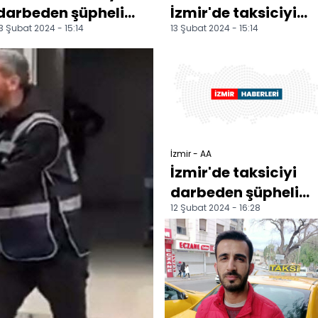
darbeden şüpheli
İzmir'de taksiciyi
3 Şubat 2024 - 15:14
13 Şubat 2024 - 15:14
adliyeye sevk edildi
darbeden şüpheli
adli kontrolle
serbest bır...
İzmir - AA
İzmir'de taksiciyi
darbeden şüpheli
12 Şubat 2024 - 16:28
yakalandı