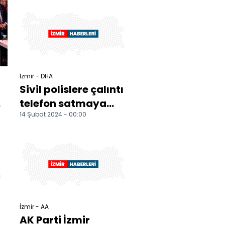
sürücü yakalandı
İzmir - DHA
Sivil polislere çalıntı
telefon satmaya
14 Şubat 2024 - 00:00
çalışırken yakalandı
İzmir - AA
AK Parti İzmir