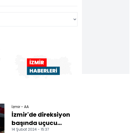
İzmir - AA
İzmir'de direksiyon
başında uçucu
14 Şubat 2024 - 15:37
madde koklayan