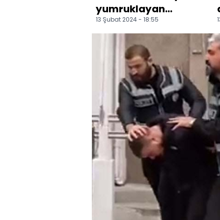
yumruklayan
13 Şubat 2024 - 18:55
1
şüpheli serbest