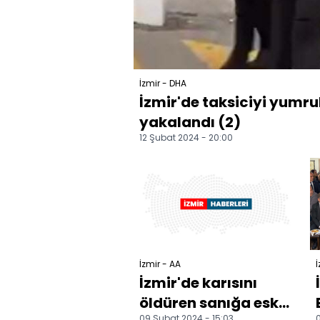
İzmir - DHA
İzmir'de taksiciyi yumr
yakalandı (2)
12 Şubat 2024 - 20:00
İzmir - AA
İ
İzmir'de karısını
öldüren sanığa eski
09 Şubat 2024 - 15:03
0