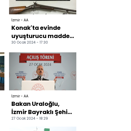
İzmir - AA
Konak'ta evinde
uyuşturucu madde
30 Ocak 2024 - 17:30
ve silah ele geçirilen
kişi gözaltına alın...
İzmir - AA
Bakan Uraloğlu,
İzmir Bayraklı Şehir
27 Ocak 2024 - 18:29
Hastanesinin
açılışında konuştu: