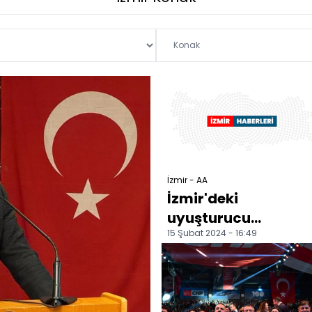
İzmir - AA
İzmir'deki
uyuşturucu
15 Şubat 2024 - 16:49
operasyonunda 8
şüpheli tutuklandı