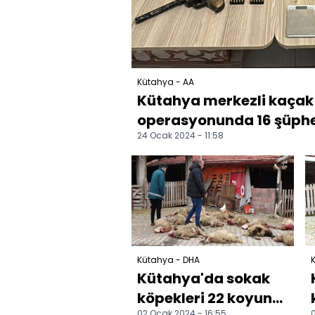
Kütahya - AA
Kütahya merkezli kaçak s
operasyonunda 16 şüphe
24 Ocak 2024 - 11:58
Kütahya - DHA
Kütahya'da sokak
köpekleri 22 koyunu
02 Ocak 2024 - 16:55
0