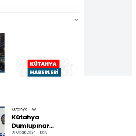
Kütahya - AA
Kütahya
Dumlupınar
31 Ocak 2024 - 13:18
Üniversitesinin