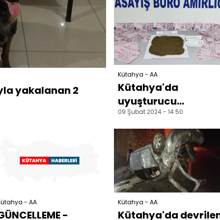
Kütahya - AA
Kütahya'da
la yakalanan 2
uyuşturucu
09 Şubat 2024 - 14:50
operasyonunda
yakalanan 2 şüpheli
tutuklandı
Kütahya - AA
Kütahya - AA
GÜNCELLEME -
Kütahya'da devrile