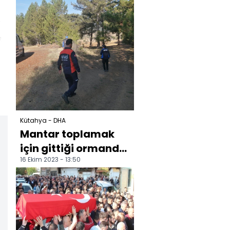
kardeş yaralandı
Kütahya - DHA
Mantar toplamak
için gittiği ormanda
16 Ekim 2023 - 13:50
kayboldu