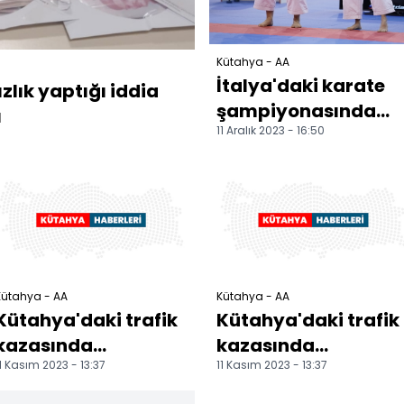
Kütahya - AA
İtalya'daki karate
lık yaptığı iddia
şampiyonasında
ı
11 Aralık 2023 - 16:50
finalde iki Türk
sporcu karşılaştı
Kütahya - AA
Kütahya - AA
Kütahya'daki trafik
Kütahya'daki trafik
kazasında
kazasında
1 Kasım 2023 - 13:37
11 Kasım 2023 - 13:37
yaralanan genç
yaralanan genç
hastanede öldü
hastanede öldü