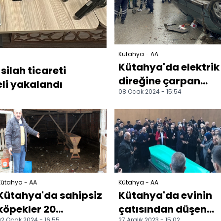
Kütahya - AA
Kütahya'da elektrik
ilah ticareti
direğine çarpan
li yakalandı
08 Ocak 2024 - 15:54
otomobildeki 5 kişi
yaralandı
Kütahya - AA
Kütahya - AA
Kütahya'da sahipsiz
Kütahya'da evinin
köpekler 20
çatısından düşen
2 Ocak 2024 - 16:55
27 Aralık 2023 - 15:02