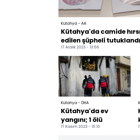
Kütahya - AA
Kütahya'da camide hırsız
edilen şüpheli tutukland
17 Aralık 2023 - 13:56
Kütahya - DHA
Kütahya'da ev
yangını; 1 ölü
17 Kasım 2023 - 10:10
1