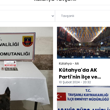
Kütahya - AA
Kütahya'da AK
Parti'nin ilçe ve
10 Şubat 2024 - 20:32
belde belediye
başkan adayları
tanıtıldı