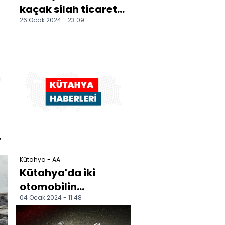
ü
kaçak silah ticareti
26 Ocak 2024 - 23:09
operasyonunda 5
zanlı tutuklandı
e
i
Kütahya - AA
Kütahya'da iki
otomobilin
04 Ocak 2024 - 11:48
çarpıştığı kazada 1
kişi öldü, 7 kişi