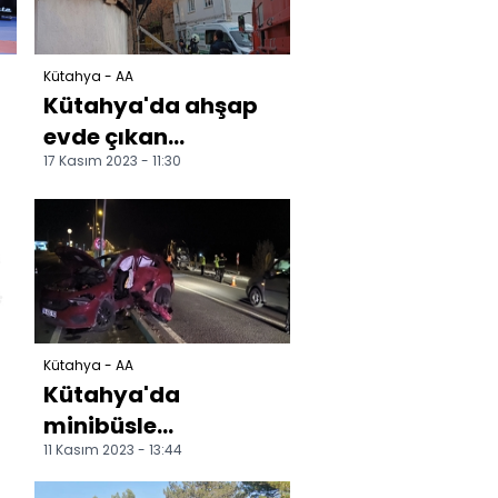
Kütahya - AA
Kütahya'da ahşap
evde çıkan
17 Kasım 2023 - 11:30
yangında bir kişi
öldü
Kütahya - AA
Kütahya'da
minibüsle
11 Kasım 2023 - 13:44
otomobilin
çarpıştığı kazada 2