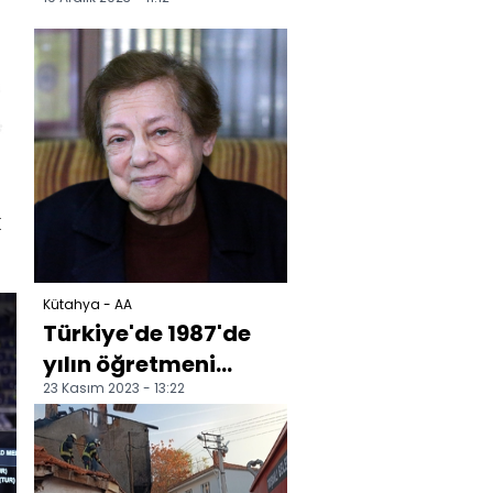
kazada 4 kişi
yaralandı
k
Kütahya - AA
Türkiye'de 1987'de
yılın öğretmeni
23 Kasım 2023 - 13:22
seçilen Kütahyalı
eğitimciden genç
mesle...