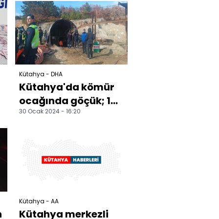
organik atıkları
pelete
dönüştürülüyor
Kütahya - DHA
Kütahya'da kömür
ocağında göçük; 1
30 Ocak 2024 - 16:20
işçi mahsur kaldı
Kütahya - AA
n
Kütahya merkezli