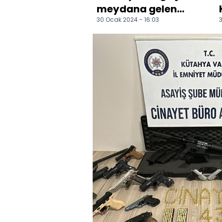
meydana gelen
30 Ocak 2024 - 16:03
3
maden ocağında 1
işçi mahsur kaldı