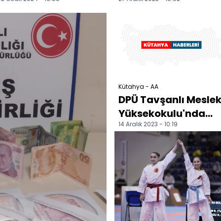
küçükbaş hayvanı
kişi hayatını
telef etti
kaybetti
Kütahya - AA
DPÜ Tavşanlı Mesle
Yüksekokulu'nda
14 Aralık 2023 - 10:19
"Tavşanlı Tarihinde
Mevlevilik" anlatıl...