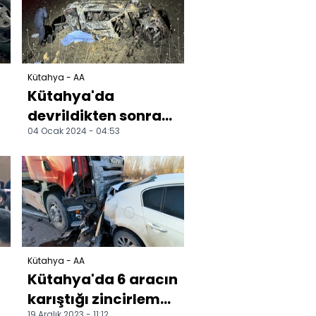
yaralandı
Kütahya - AA
Kütahya'da
devrildikten sonra
04 Ocak 2024 - 04:53
yanan otomobildeki
1 kişi öldü, 2 kişi
yarala...
Kütahya - AA
Kütahya'da 6 aracın
karıştığı zincirleme
19 Aralık 2023 - 11:12