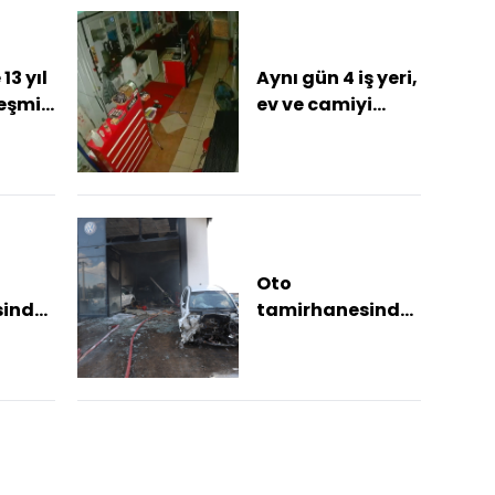
13 yıl
Aynı gün 4 iş yeri,
leşmiş
ev ve camiyi
ı
hedef alan 16
yaşındaki
şüpheli aranıyor
H...
Oto
sinde
tamirhanesinde
şi
yangın: 5 kişi
dumandan
etkilendi