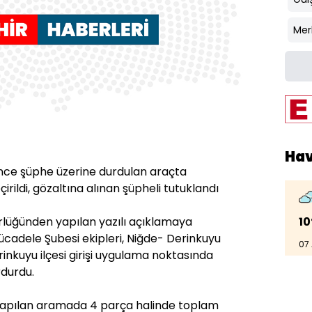
Mer
Ha
rince şüphe üzerine durdulan araçta
rildi, gözaltına alınan şüpheli tutuklandı
10
rlüğünden yapılan yazılı açıklamaya
ücadele Şubesi ekipleri, Niğde- Derinkuyu
07
nkuyu ilçesi girişi uygulama noktasında
rdurdu.
 yapılan aramada 4 parça halinde toplam