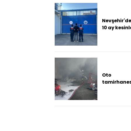
mirası Ka...
Nevşehir'de 
10 ay kesin
hapis cezas
bulunan
hükümlü
yakalandı
Oto
tamirhane
yangın: 5 ki
dumandan
etkilendi