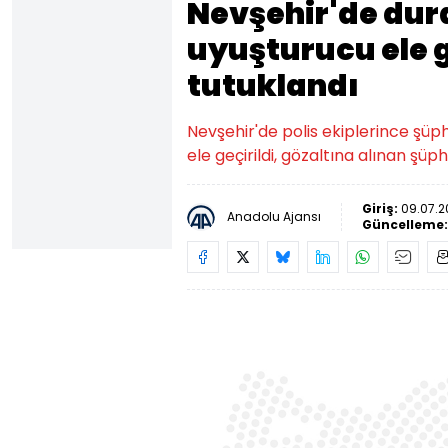
Nevşehir'de dur
uyuşturucu ele ge
tutuklandı
Nevşehir'de polis ekiplerince şü
ele geçirildi, gözaltına alınan şüph
Giriş:
09.07.2
Anadolu Ajansı
Güncelleme