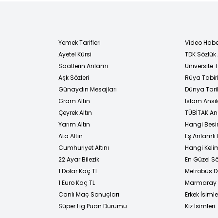
Yemek Tarifleri
Video Habe
Ayetel Kürsi
TDK Sözlük
i
Saatlerin Anlamı
Üniversite
Aşk Sözleri
Rüya Tabirl
Günaydın Mesajları
Dünya Tarih
Gram Altın
İslam Ansi
Çeyrek Altın
TÜBİTAK An
Yarım Altın
Hangi Besi
Ata Altın
Eş Anlamlı 
Cumhuriyet Altını
Hangi Kelim
22 Ayar Bilezik
En Güzel Sö
1 Dolar Kaç TL
Metrobüs D
1 Euro Kaç TL
Marmaray D
Canlı Maç Sonuçları
Erkek İsimle
Süper Lig Puan Durumu
Kız İsimleri