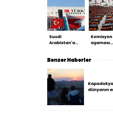
Suudi
Komisyon
Arabistan'a
aşaması
ziyaret
başlıyor
Benzer Haberler
Kapadokya
dünyanın en
gün batımı
destinasyo
seçildi UN