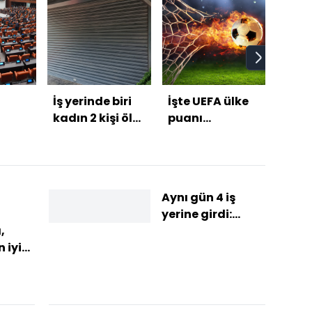
İş yerinde biri
İşte UEFA ülke
Genç
kadın 2 kişi ölü
puanı
kans
bulundu!
sıralamasında
müca
son durum!
kayb
Aynı gün 4 iş
yerine girdi:
Hırsızlık anları
,
güvenlik
 iyi
kameralarına
yansıdı
nu
ESCO