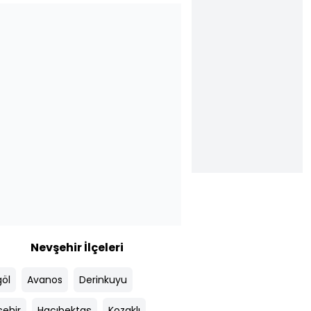
Nevşehir İlçeleri
göl
Avanos
Derinkuyu
şehir
Hacıbektaş
Kozaklı