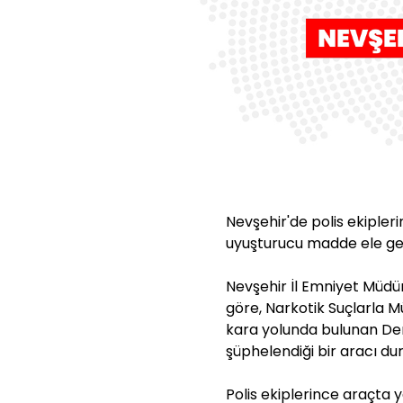
Nevşehir'de polis ekiple
uyuşturucu madde ele geçi
Nevşehir İl Emniyet Müdü
göre, Narkotik Suçlarla M
kara yolunda bulunan Deri
şüphelendiği bir aracı du
Polis ekiplerince araçta