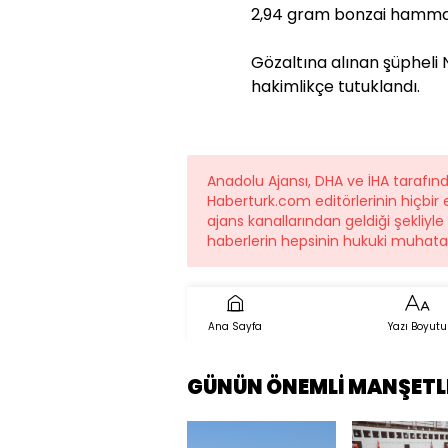
2,94 gram bonzai hammadd
Gözaltına alınan şüpheli N.
hakimlikçe tutuklandı.
Anadolu Ajansı, DHA ve İHA tarafı
Haberturk.com editörlerinin hiçbi
ajans kanallarından geldiği şekliyl
haberlerin hepsinin hukuki muhatab
Ana Sayfa
Yazı Boyutu
GÜNÜN ÖNEMLİ MANŞETL