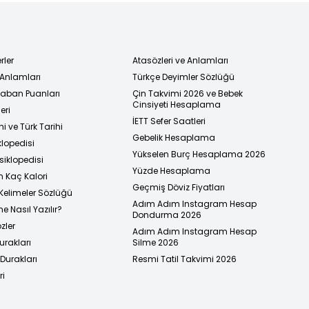
rler
Atasözleri ve Anlamları
 Anlamları
Türkçe Deyimler Sözlüğü
 Taban Puanları
Çin Takvimi 2026 ve Bebek
Cinsiyeti Hesaplama
eri
İETT Sefer Saatleri
i ve Türk Tarihi
Gebelik Hesaplama
klopedisi
Yükselen Burç Hesaplama 2026
siklopedisi
Yüzde Hesaplama
n Kaç Kalori
Geçmiş Döviz Fiyatları
Kelimeler Sözlüğü
Adım Adım Instagram Hesap
e Nasıl Yazılır?
Dondurma 2026
zler
Adım Adım Instagram Hesap
urakları
Silme 2026
urakları
Resmi Tatil Takvimi 2026
ri