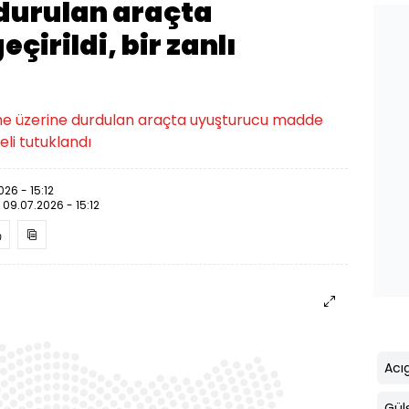
durulan araçta
çirildi, bir zanlı
phe üzerine durdulan araçta uyuşturucu madde
eli tutuklandı
026 - 15:12
:
09.07.2026 - 15:12
Acı
Gül