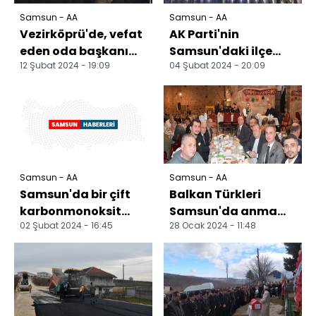
Samsun - AA
Samsun - AA
Vezirköprü'de, vefat
AK Parti'nin
eden oda başkanı
Samsun'daki ilçe
12 Şubat 2024 - 19:09
04 Şubat 2024 - 20:09
Erdem'in cenazesi
belediye başkan
defnedildi
adayları açıklandı
Samsun - AA
Samsun - AA
Samsun'da bir çift
Balkan Türkleri
karbonmonoksit
Samsun'da anma
02 Şubat 2024 - 16:45
28 Ocak 2024 - 11:48
gazından zehirlenip
gecesinde buluştu
öldü