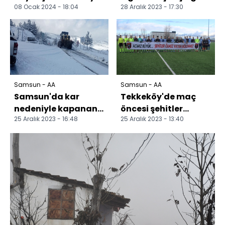
08 Ocak 2024 - 18:04
28 Aralık 2023 - 17:30
Başkan adayı
operasyonunda bir
Doğan'a coşkulu
zanlı yakalandı
karşılama
Samsun - AA
Samsun - AA
Samsun'da kar
Tekkeköy'de maç
nedeniyle kapanan
öncesi şehitler
25 Aralık 2023 - 16:48
25 Aralık 2023 - 13:40
42 mahalle yolu
unutulmadı
ulaşıma açıldı