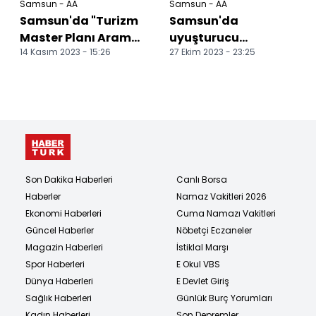
Samsun - AA
Samsun - AA
Samsun'da "Turizm
Samsun'da
Master Planı Arama
uyuşturucu
14 Kasım 2023 - 15:26
27 Ekim 2023 - 23:25
Konferansı"
operasyonunda 3
zanlı yakalandı
Son Dakika Haberleri
Canlı Borsa
Haberler
Namaz Vakitleri 2026
Ekonomi Haberleri
Cuma Namazı Vakitleri
Güncel Haberler
Nöbetçi Eczaneler
Magazin Haberleri
İstiklal Marşı
Spor Haberleri
E Okul VBS
Dünya Haberleri
E Devlet Giriş
Sağlık Haberleri
Günlük Burç Yorumları
Kadın Haberleri
Son Depremler