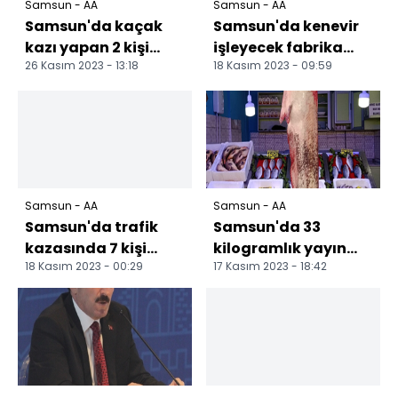
Samsun - AA
Samsun - AA
Samsun'da kaçak
Samsun'da kenevir
kazı yapan 2 kişi
işleyecek fabrika
26 Kasım 2023 - 13:18
18 Kasım 2023 - 09:59
suçüstü yakalandı
tanıtıldı
Samsun - AA
Samsun - AA
Samsun'da trafik
Samsun'da 33
kazasında 7 kişi
kilogramlık yayın
18 Kasım 2023 - 00:29
17 Kasım 2023 - 18:42
yaralandı
balığı yakalandı