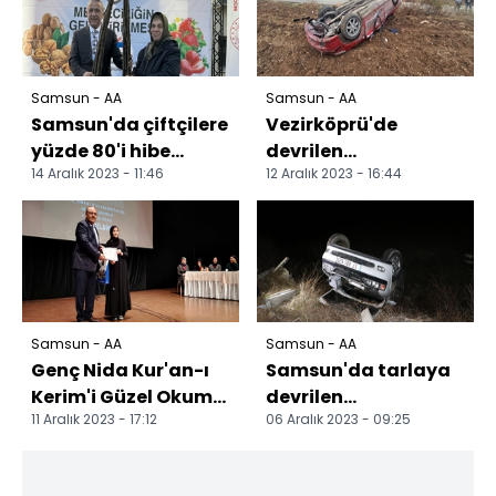
Samsun - AA
Samsun - AA
Samsun'da çiftçilere
Vezirköprü'de
yüzde 80'i hibe
devrilen
14 Aralık 2023 - 11:46
12 Aralık 2023 - 16:44
olmak üzere 5 bin
otomobildeki 2 kişi
ceviz fidanı dağıtıl...
yaralı
Samsun - AA
Samsun - AA
Genç Nida Kur'an-ı
Samsun'da tarlaya
Kerim'i Güzel Okuma
devrilen
11 Aralık 2023 - 17:12
06 Aralık 2023 - 09:25
Yarışması'nın il finali
otomobildeki 1 kişi
Vezirköprü'd...
yaralandı