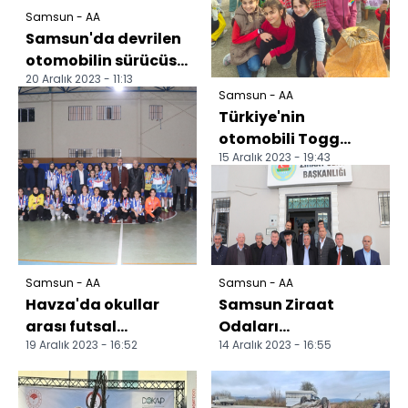
Samsun - AA
Samsun'da devrilen
otomobilin sürücüsü
20 Aralık 2023 - 11:13
yaralandı
Samsun - AA
Türkiye'nin
otomobili Togg
15 Aralık 2023 - 19:43
öğrencilere tanıtıldı
Samsun - AA
Samsun - AA
Havza'da okullar
Samsun Ziraat
arası futsal
Odaları
19 Aralık 2023 - 16:52
14 Aralık 2023 - 16:55
turnuvası
Koordinasyon Kurulu
düzenlendi
Havza'da toplandı