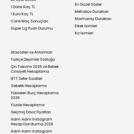
En Güzel Sözler
1 Dolar Kaç TL
Metrobüs Durakları
1 Euro Kaç TL
Marmaray Durakları
Canlı Maç Sonuçları
Erkek İsimleri
Süper Lig Puan Durumu
Kız İsimleri
Atasözleri ve Anlamları
Türkçe Deyimler Sözlüğü
Çin Takvimi 2026 ve Bebek
Cinsiyeti Hesaplama
İETT Sefer Saatleri
Gebelik Hesaplama
Yükselen Burç Hesaplama
2026
Yüzde Hesaplama
Geçmiş Döviz Fiyatları
Adım Adım Instagram
Hesap Dondurma 2026
Adım Adım Instagram