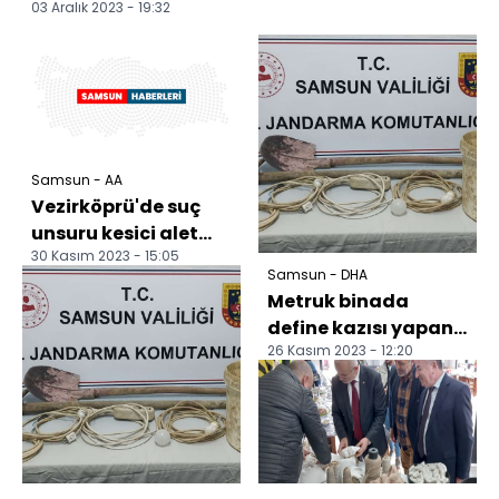
03 Aralık 2023 - 19:32
Samsun - AA
Vezirköprü'de suç
unsuru kesici alet
30 Kasım 2023 - 15:05
satan zanlı
Samsun - DHA
yakalandı
Metruk binada
define kazısı yapan
26 Kasım 2023 - 12:20
baba-oğula suçüstü