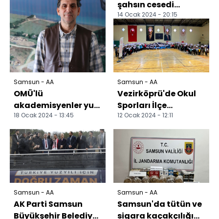
şahsın cesedi
14 Ocak 2024 - 20:15
bulundu
Samsun - AA
Samsun - AA
OMÜ'lü
Vezirköprü'de Okul
akademisyenler yurt
Sporları İlçe
18 Ocak 2024 - 13:45
12 Ocak 2024 - 12:11
genelindeki
Birinciliği ödül töreni
arkeolojik kazılarda
düzenlendi
görev alıyor
Samsun - AA
Samsun - AA
AK Parti Samsun
Samsun'da tütün ve
Büyükşehir Belediye
sigara kaçakçılığı