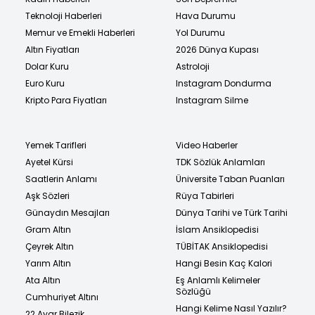
Teknoloji Haberleri
Hava Durumu
Memur ve Emekli Haberleri
Yol Durumu
Altın Fiyatları
2026 Dünya Kupası
Dolar Kuru
Astroloji
Euro Kuru
Instagram Dondurma
Kripto Para Fiyatları
Instagram Silme
Yemek Tarifleri
Video Haberler
Ayetel Kürsi
TDK Sözlük Anlamları
Saatlerin Anlamı
Üniversite Taban Puanları
Aşk Sözleri
Rüya Tabirleri
Günaydın Mesajları
Dünya Tarihi ve Türk Tarihi
Gram Altın
İslam Ansiklopedisi
Çeyrek Altın
TÜBİTAK Ansiklopedisi
Yarım Altın
Hangi Besin Kaç Kalori
Ata Altın
Eş Anlamlı Kelimeler
Sözlüğü
Cumhuriyet Altını
Hangi Kelime Nasıl Yazılır?
22 Ayar Bilezik