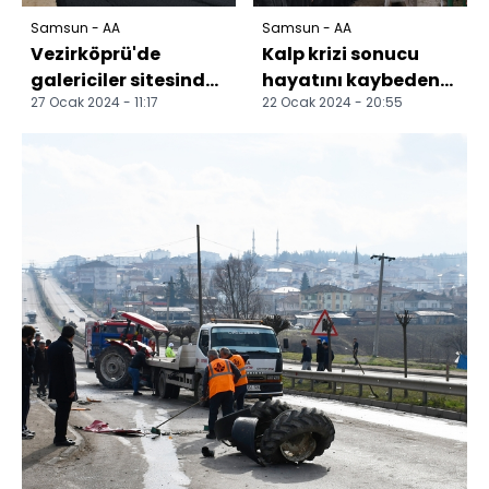
Samsun - AA
Samsun - AA
Vezirköprü'de
Kalp krizi sonucu
galericiler sitesinde
hayatını kaybeden
27 Ocak 2024 - 11:17
22 Ocak 2024 - 20:55
sona gelindi
uzman çavuş
Samsun'da toprağa
verildi