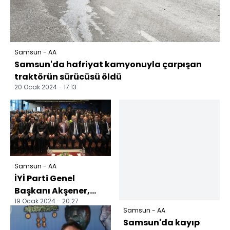
Samsun - AA
Samsun'da hafriyat kamyonuyla çarpışan
traktörün sürücüsü öldü
20 Ocak 2024 - 17:13
Samsun - AA
İYİ Parti Genel
Başkanı Akşener,
19 Ocak 2024 - 20:27
Samsun'da
Samsun - AA
partisinin aday
Samsun'da kayıp
tanıtım toplantı...