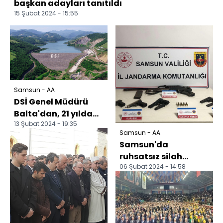
başkan adayları tanıtıldı
15 Şubat 2024 - 15:55
Samsun - AA
DSİ Genel Müdürü
Balta'dan, 21 yılda
13 Şubat 2024 - 19:35
Samsun'a yapılan
Samsun - AA
yatırımlarla ilgili a...
Samsun'da
ruhsatsız silah
06 Şubat 2024 - 14:58
bulunduran kişi
yakalandı