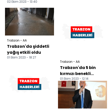
02 Ekim 2023 - 13:40
Trabzon - AA
Trabzon'da şiddetli
yağış etkili oldu
01 Ekim 2023 - 18:27
Trabzon - AA
Trabzon'da 5 bin
kırmızı benekli
01 Ekim 2023 - 12:14
alabalık yavrusu
dereye bırakıldı