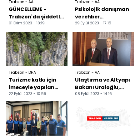
Trabzon - AA
Trabzon - AA
GÜNCELLEME -
Psikolojik danışman
Trabzon'da şiddetli
ve rehber
01 Ekim 2023 - 18:19
29 Eylül 2023 - 17:15
yağış etkili oldu
öğretmenler
toplantıda bir araya
geldi
Trabzon - DHA
Trabzon - AA
Turizme katkı için
Ulaştırma ve Altyapı
imeceyle yapılan
Bakanı Uraloğlu,
22 Eylül 2023 - 10:55
08 Eylül 2023 - 14:16
şelale yolunda
Trabzon'da konuştu:
heyelan korkusu