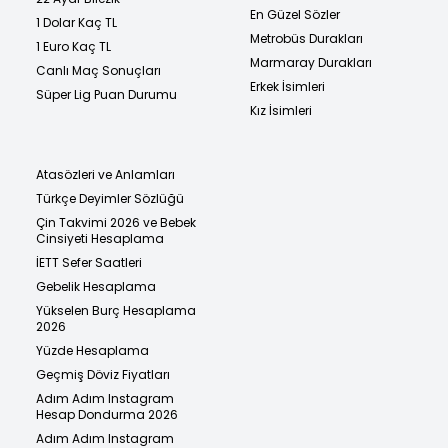
En Güzel Sözler
1 Dolar Kaç TL
Metrobüs Durakları
1 Euro Kaç TL
Marmaray Durakları
Canlı Maç Sonuçları
Erkek İsimleri
Süper Lig Puan Durumu
Kız İsimleri
Atasözleri ve Anlamları
Türkçe Deyimler Sözlüğü
Çin Takvimi 2026 ve Bebek
Cinsiyeti Hesaplama
İETT Sefer Saatleri
Gebelik Hesaplama
Yükselen Burç Hesaplama
2026
Yüzde Hesaplama
Geçmiş Döviz Fiyatları
Adım Adım Instagram
Hesap Dondurma 2026
Adım Adım Instagram