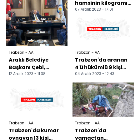
hamsinin kilogramı
07 Aralık 2023 - 17:01
25 liraya kadar
düştü
Trabzon - AA
Trabzon - AA
Araklı Belediye
Trabzon'da aranan
Başkanı Çebi,
4'ü hükümlü 9 kişi
12 Aralık 2023 - 11:38
04 Aralık 2023 - 12:43
vatandaşları
yakalandı
makamında kabul
etti
Trabzon - AA
Trabzon - AA
Trabzon'da kumar
Trabzon'da
oynayan 13 kişi
yamaçtan