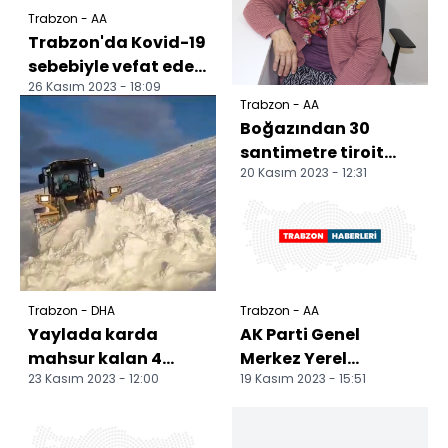
Trabzon - AA
Trabzon'da Kovid-19
sebebiyle vefat eden
26 Kasım 2023 - 18:09
doktorun adı
Trabzon - AA
laboratuvara verildi
Boğazından 30
santimetre tiroit
20 Kasım 2023 - 12:31
kitlesi çıkarılan
hasta
şikayetlerinden kur...
Trabzon - DHA
Trabzon - AA
Yaylada karda
AK Parti Genel
mahsur kalan 4
Merkez Yerel
23 Kasım 2023 - 12:00
19 Kasım 2023 - 15:51
besici, kurtarıldı
Yönetimler Başkan
Yardımcısı
Köseoğlu'ndan