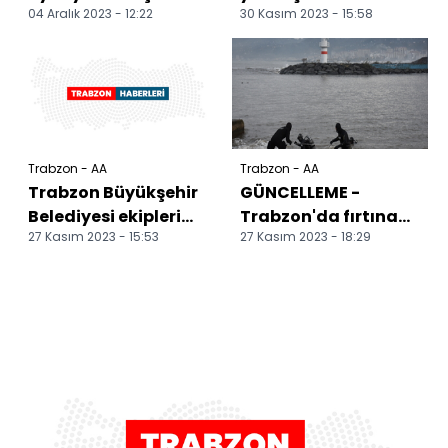
04 Aralık 2023 - 12:22
30 Kasım 2023 - 15:58
suçüstü yakalandı
yuvarlanan inek
itfaiye ekiplerince
kurtarıldı
Trabzon - AA
Trabzon - AA
Trabzon Büyükşehir
GÜNCELLEME -
Belediyesi ekipleri
Trabzon'da fırtına
27 Kasım 2023 - 15:53
27 Kasım 2023 - 18:29
fırtına nedeniyle 318
sonucu yükselen
ihbara müdahal...
dalgalara kapılan 2
kişi ka...