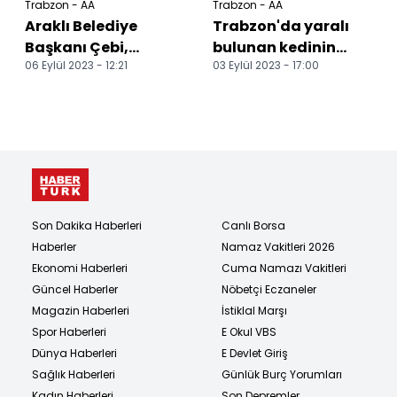
Trabzon - AA
Trabzon - AA
Araklı Belediye
Trabzon'da yaralı
Başkanı Çebi,
bulunan kedinin
06 Eylül 2023 - 12:21
03 Eylül 2023 - 17:00
zabıtalarla bir araya
tedavisi hastanede
geldi
yapıldı
Son Dakika Haberleri
Canlı Borsa
Haberler
Namaz Vakitleri 2026
Ekonomi Haberleri
Cuma Namazı Vakitleri
Güncel Haberler
Nöbetçi Eczaneler
Magazin Haberleri
İstiklal Marşı
Spor Haberleri
E Okul VBS
Dünya Haberleri
E Devlet Giriş
Sağlık Haberleri
Günlük Burç Yorumları
Kadın Haberleri
Son Depremler