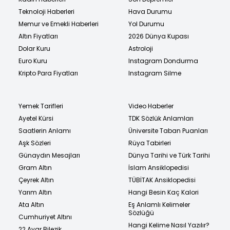
Teknoloji Haberleri
Hava Durumu
Memur ve Emekli Haberleri
Yol Durumu
Altın Fiyatları
2026 Dünya Kupası
Dolar Kuru
Astroloji
Euro Kuru
Instagram Dondurma
Kripto Para Fiyatları
Instagram Silme
Yemek Tarifleri
Video Haberler
Ayetel Kürsi
TDK Sözlük Anlamları
Saatlerin Anlamı
Üniversite Taban Puanları
Aşk Sözleri
Rüya Tabirleri
Günaydın Mesajları
Dünya Tarihi ve Türk Tarihi
Gram Altın
İslam Ansiklopedisi
Çeyrek Altın
TÜBİTAK Ansiklopedisi
Yarım Altın
Hangi Besin Kaç Kalori
Ata Altın
Eş Anlamlı Kelimeler
Sözlüğü
Cumhuriyet Altını
Hangi Kelime Nasıl Yazılır?
22 Ayar Bilezik