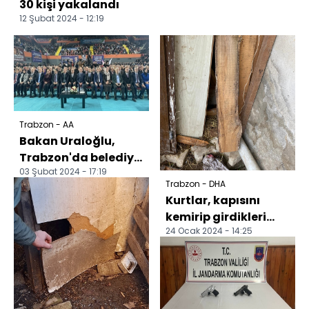
30 kişi yakalandı
12 Şubat 2024 - 12:19
Trabzon - AA
Bakan Uraloğlu,
Trabzon'da belediye
03 Şubat 2024 - 17:19
başkan adayları
Trabzon - DHA
tanıtım töreninde
Kurtlar, kapısını
konuş...
kemirip girdikleri
24 Ocak 2024 - 14:25
ahırlarda 30
küçükbaşı öldürdü