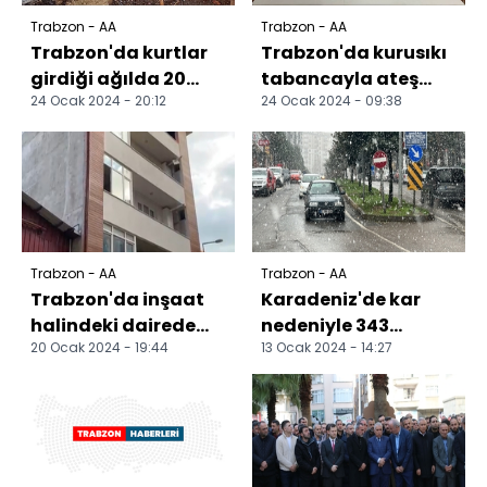
Trabzon - AA
Trabzon - AA
Trabzon'da kurtlar
Trabzon'da kurusıkı
girdiği ağılda 20
tabancayla ateş
24 Ocak 2024 - 20:12
24 Ocak 2024 - 09:38
küçükbaş hayvanı
eden kişiye idari
telef etti
para cezası
Trabzon - AA
Trabzon - AA
Trabzon'da inşaat
Karadeniz'de kar
halindeki dairede
nedeniyle 343
20 Ocak 2024 - 19:44
13 Ocak 2024 - 14:27
çıkan yangın
yerleşim yerine
söndürüldü
ulaşım
sağlanamıyor