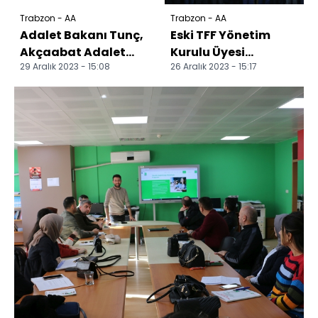
Trabzon - AA
Trabzon - AA
Adalet Bakanı Tunç,
Eski TFF Yönetim
Akçaabat Adalet
Kurulu Üyesi
29 Aralık 2023 - 15:08
26 Aralık 2023 - 15:17
Sarayı'nın temel
Hacıkerimoğlu'nun
atma töreninde
annesi son
konuştu...
yolculuğuna uğur...