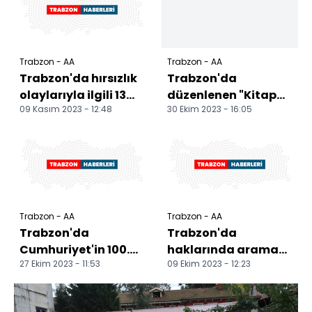
kadı...
Trabzon - AA
Trabzon - AA
Trabzon'da hırsızlık
Trabzon'da
olaylarıyla ilgili 13
düzenlenen "Kitap
09 Kasım 2023 - 12:48
30 Ekim 2023 - 16:05
şüpheli gözaltına
Günleri" 17 bin 945
alındı
kişiyi ağırladı
Trabzon - AA
Trabzon - AA
Trabzon'da
Trabzon'da
Cumhuriyet'in 100.
haklarında arama
27 Ekim 2023 - 11:53
09 Ekim 2023 - 12:23
yılında denizde Türk
kaydı bulunan 9 kişi
bayrağı açıldı
yakalandı