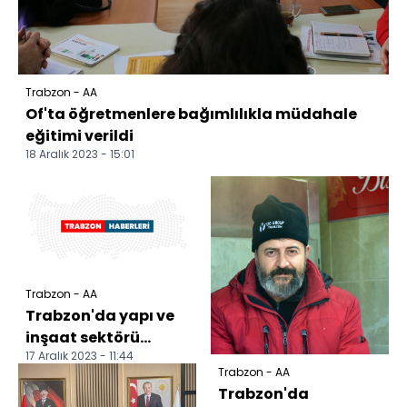
Trabzon - AA
Of'ta öğretmenlere bağımlılıkla müdahale
eğitimi verildi
18 Aralık 2023 - 15:01
Trabzon - AA
Trabzon'da yapı ve
inşaat sektörü
17 Aralık 2023 - 11:44
değerlendirme
Trabzon - AA
toplantısı yapıldı
Trabzon'da