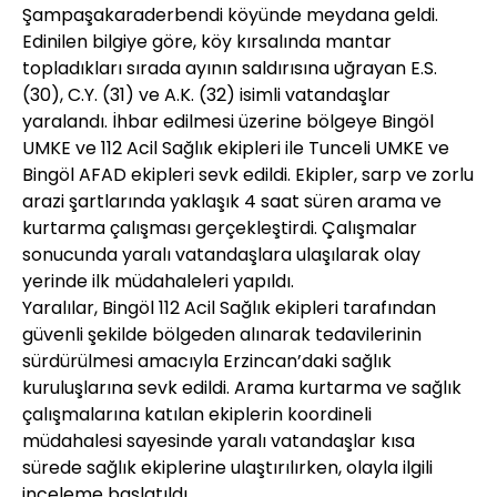
Şampaşakaraderbendi köyünde meydana geldi.
Edinilen bilgiye göre, köy kırsalında mantar
topladıkları sırada ayının saldırısına uğrayan E.S.
(30), C.Y. (31) ve A.K. (32) isimli vatandaşlar
yaralandı. İhbar edilmesi üzerine bölgeye Bingöl
UMKE ve 112 Acil Sağlık ekipleri ile Tunceli UMKE ve
Bingöl AFAD ekipleri sevk edildi. Ekipler, sarp ve zorlu
arazi şartlarında yaklaşık 4 saat süren arama ve
kurtarma çalışması gerçekleştirdi. Çalışmalar
sonucunda yaralı vatandaşlara ulaşılarak olay
yerinde ilk müdahaleleri yapıldı.
Yaralılar, Bingöl 112 Acil Sağlık ekipleri tarafından
güvenli şekilde bölgeden alınarak tedavilerinin
sürdürülmesi amacıyla Erzincan’daki sağlık
kuruluşlarına sevk edildi. Arama kurtarma ve sağlık
çalışmalarına katılan ekiplerin koordineli
müdahalesi sayesinde yaralı vatandaşlar kısa
sürede sağlık ekiplerine ulaştırılırken, olayla ilgili
inceleme başlatıldı.