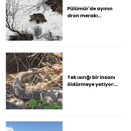
Pülümür'de ayının
dron merakı
kamerada
Tek ısırığı bir insanı
öldürmeye yetiyor:
Tunceli'de koca
engerek yılanı gö...