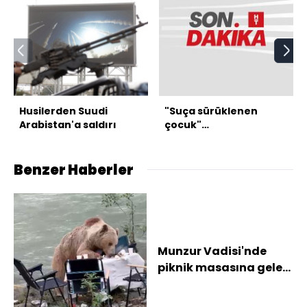
Husilerden Suudi
"Suça sürüklenen
Arabistan'a saldırı
çocuk"
düzenlemesinde 2
madde kabul edildi
Benzer Haberler
Munzur Vadisi'nde
piknik masasına gelen
ayı kamerada