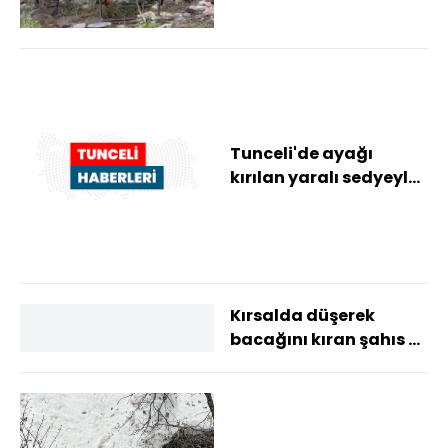
Tunceli'de ayağı
kırılan yaralı sedyeyle
taşınıp ambulansa
ulaştırıldı
Kırsalda düşerek
bacağını kıran şahıs 5
saatlik çalışmayla
kurtarıldı