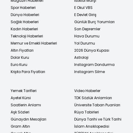
Magazin Haberleri
İstiklal Marşı
Spor Haberleri
E Okul VBS
Dünya Haberleri
E Devlet Giriş
Sağlık Haberleri
Günlük Burç Yorumları
Kadın Haberleri
Son Depremler
Teknoloji Haberleri
Hava Durumu
Memur ve Emekli Haberleri
Yol Durumu
Altın Fiyatları
2026 Dünya Kupası
Dolar Kuru
Astroloji
Euro Kuru
Instagram Dondurma
Kripto Para Fiyatları
Instagram Silme
Yemek Tarifleri
Video Haberler
Ayetel Kürsi
TDK Sözlük Anlamları
Saatlerin Anlamı
Üniversite Taban Puanları
Aşk Sözleri
Rüya Tabirleri
Günaydın Mesajları
Dünya Tarihi ve Türk Tarihi
Gram Altın
İslam Ansiklopedisi