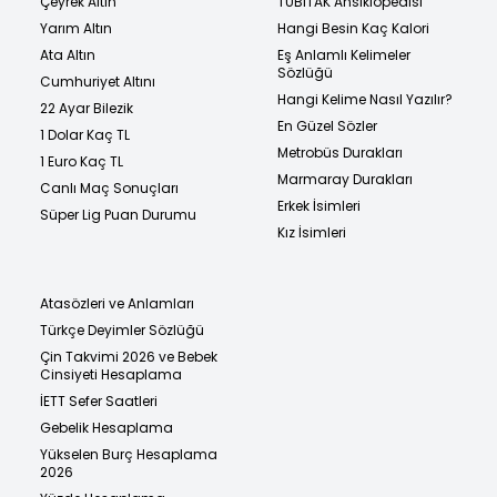
Çeyrek Altın
TÜBİTAK Ansiklopedisi
Yarım Altın
Hangi Besin Kaç Kalori
Ata Altın
Eş Anlamlı Kelimeler
Sözlüğü
Cumhuriyet Altını
Hangi Kelime Nasıl Yazılır?
22 Ayar Bilezik
En Güzel Sözler
1 Dolar Kaç TL
Metrobüs Durakları
1 Euro Kaç TL
Marmaray Durakları
Canlı Maç Sonuçları
Erkek İsimleri
Süper Lig Puan Durumu
Kız İsimleri
Atasözleri ve Anlamları
Türkçe Deyimler Sözlüğü
Çin Takvimi 2026 ve Bebek
Cinsiyeti Hesaplama
İETT Sefer Saatleri
Gebelik Hesaplama
Yükselen Burç Hesaplama
2026