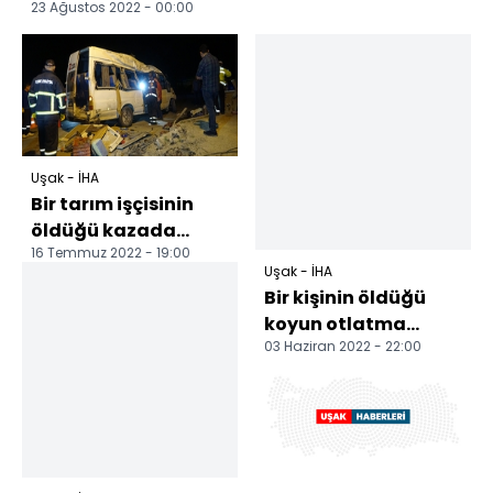
23 Ağustos 2022 - 00:00
Uşak - İHA
Bir tarım işçisinin
öldüğü kazada
16 Temmuz 2022 - 19:00
minibüs sürücüsü
Uşak - İHA
tutuklandı
Bir kişinin öldüğü
koyun otlatma
03 Haziran 2022 - 22:00
kavgasında
gözaltına alınan
baba oğul tutu...