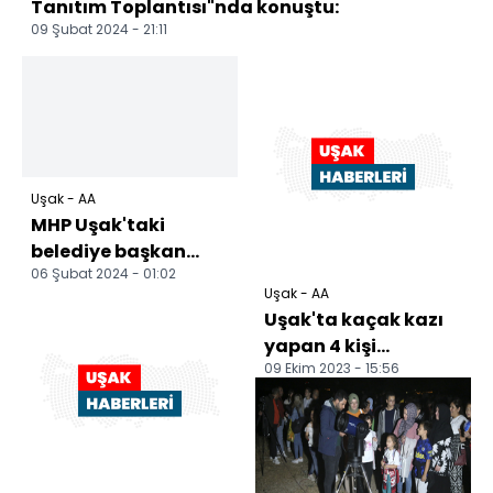
Tanıtım Toplantısı"nda konuştu:
09 Şubat 2024 - 21:11
Uşak - AA
MHP Uşak'taki
belediye başkan
06 Şubat 2024 - 01:02
adaylarını tanıttı
Uşak - AA
Uşak'ta kaçak kazı
yapan 4 kişi
09 Ekim 2023 - 15:56
yakalandı