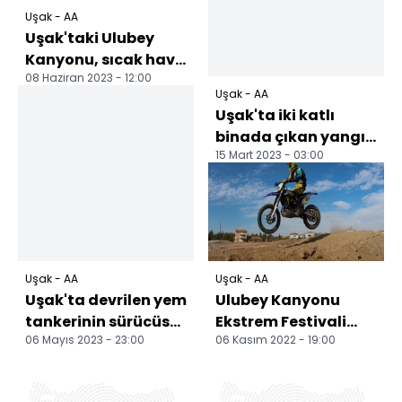
Uşak - AA
Uşak'taki Ulubey
Kanyonu, sıcak hava
08 Haziran 2023 - 12:00
balonu uçuşlarına
Uşak - AA
hazırlanıyor
Uşak'ta iki katlı
binada çıkan yangın
15 Mart 2023 - 03:00
söndürüldü
Uşak - AA
Uşak - AA
Uşak'ta devrilen yem
Ulubey Kanyonu
tankerinin sürücüsü
Ekstrem Festivali
06 Mayıs 2023 - 23:00
06 Kasım 2022 - 19:00
yaralandı
yapıldı