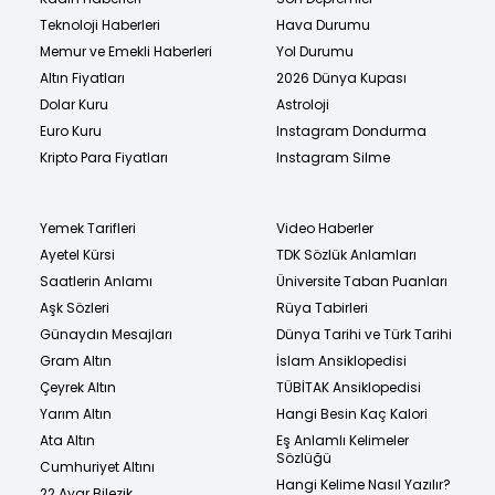
Teknoloji Haberleri
Hava Durumu
Memur ve Emekli Haberleri
Yol Durumu
Altın Fiyatları
2026 Dünya Kupası
Dolar Kuru
Astroloji
Euro Kuru
Instagram Dondurma
Kripto Para Fiyatları
Instagram Silme
Yemek Tarifleri
Video Haberler
Ayetel Kürsi
TDK Sözlük Anlamları
Saatlerin Anlamı
Üniversite Taban Puanları
Aşk Sözleri
Rüya Tabirleri
Günaydın Mesajları
Dünya Tarihi ve Türk Tarihi
Gram Altın
İslam Ansiklopedisi
Çeyrek Altın
TÜBİTAK Ansiklopedisi
Yarım Altın
Hangi Besin Kaç Kalori
Ata Altın
Eş Anlamlı Kelimeler
Sözlüğü
Cumhuriyet Altını
Hangi Kelime Nasıl Yazılır?
22 Ayar Bilezik