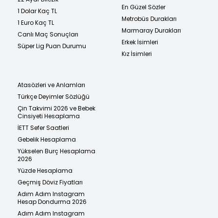
En Güzel Sözler
1 Dolar Kaç TL
Metrobüs Durakları
1 Euro Kaç TL
Marmaray Durakları
Canlı Maç Sonuçları
Erkek İsimleri
Süper Lig Puan Durumu
Kız İsimleri
Atasözleri ve Anlamları
Türkçe Deyimler Sözlüğü
Çin Takvimi 2026 ve Bebek
Cinsiyeti Hesaplama
İETT Sefer Saatleri
Gebelik Hesaplama
Yükselen Burç Hesaplama
2026
Yüzde Hesaplama
Geçmiş Döviz Fiyatları
Adım Adım Instagram
Hesap Dondurma 2026
Adım Adım Instagram