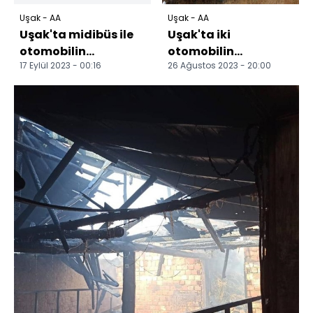
Uşak - AA
Uşak - AA
Uşak'ta midibüs ile
Uşak'ta iki
otomobilin
otomobilin
17 Eylül 2023 - 00:16
26 Ağustos 2023 - 20:00
çarpışması sonucu
çarpıştığı kazada 3
13 kişi yaralandı
kişi yaralandı