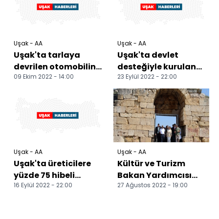
Uşak - AA
Uşak - AA
Uşak'ta tarlaya
Uşak'ta devlet
devrilen otomobilin
desteğiyle kurulan
09 Ekim 2022 - 14:00
23 Eylül 2022 - 22:00
sürücüsü öldü
turizm tesisi hizmete
açıldı
Uşak - AA
Uşak - AA
Uşak'ta üreticilere
Kültür ve Turizm
yüzde 75 hibeli
Bakan Yardımcısı
16 Eylül 2022 - 22:00
27 Ağustos 2022 - 19:00
kanola tohumu
Yavuz, Uşak'ta
dağıtıldı
ziyaretlerde bulundu