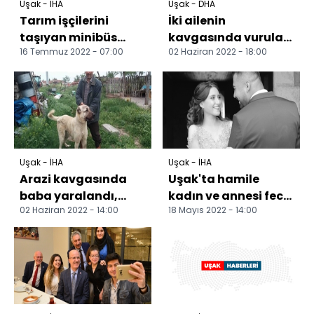
Uşak - İHA
Uşak - DHA
Tarım işçilerini
İki ailenin
taşıyan minibüs
kavgasında vurulan
16 Temmuz 2022 - 07:00
02 Haziran 2022 - 18:00
devrildi: 1 ölü, 3'ü
oğul öldü, baba
ağır 14 yaralı
yaralı
Uşak - İHA
Uşak - İHA
Arazi kavgasında
Uşak'ta hamile
baba yaralandı,
kadın ve annesi feci
02 Haziran 2022 - 14:00
18 Mayıs 2022 - 14:00
oğlu hayatını
kazada hayatını
kaybetti
kaybetti