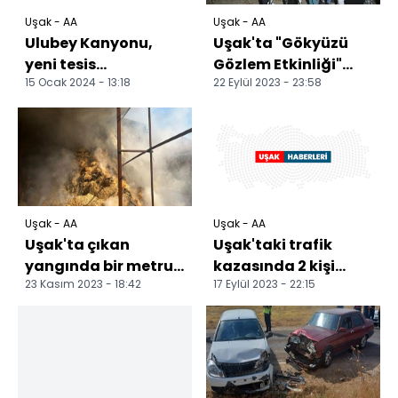
Uşak - AA
Uşak - AA
Ulubey Kanyonu,
Uşak'ta "Gökyüzü
yeni tesis
Gözlem Etkinliği"
15 Ocak 2024 - 13:18
22 Eylül 2023 - 23:58
yatırımlarıyla
düzenlendi
ziyaretçi sayısını
artırdı
Uşak - AA
Uşak - AA
Uşak'ta çıkan
Uşak'taki trafik
yangında bir metruk
kazasında 2 kişi
23 Kasım 2023 - 18:42
17 Eylül 2023 - 22:15
ev ile saman ve
yaralandı
buğday deposu
yandı