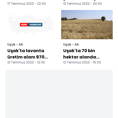
17 Temmuz 2023 - 22:00
13 Temmuz 2023 - 20:00
traktörün sürücüsü
ağır yaralandı
Uşak - AA
Uşak - AA
Uşak'ta lavanta
Uşak'ta 70 bin
üretim alanı 970
hektar alanda
13 Temmuz 2023 - 12:00
12 Temmuz 2023 - 15:00
dekara yükseldi
buğday hasadı
başladı