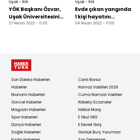
Uşak - İHA
Uşak - İHA
YÖK Başkanı Özvar,
Evde çıkan yangında
Uşak Üniversitesini
1 kişi hayatını
27 Nisan 2022 - 11:00
04 Nisan 2022 - 11:00
ziyaret etti
kaybetti
Üniversite - sanayi
iş...
Son Dakika Haberleri
Canlı Borsa
Haberler
Namaz Vakitleri 2026
Ekonomi Haberleri
Cuma Namazı Vakitleri
Güncel Haberler
Nöbetçi Eczaneler
Magazin Haberleri
İstiklal Marşı
Spor Haberleri
E Okul VBS
Dünya Haberleri
E Devlet Giriş
Sağlık Haberleri
Günlük Burç Yorumları
Kadın Haberleri
Son Depremler