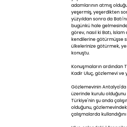
adamlarının atmış olduğ
yeşermiş, yeşerdikten sonr
yüzyıldan sonra da Batı'nı
bugünkü hale gelmesindek
görev, nasıl ki Batı, İsla
kendilerine götürmüşse siz
ülkelerinize götürmek, ye
konuştu.
Konuşmaların ardından T
Kadir Uluç, gözlemevi ve y
Gözlemevinin Antalya'da 
üzerinde kurulu olduğunu 
Türkiye'nin şu anda çalış
olduğunu, gözlemevindeki
çalışmalarda kullandığını b