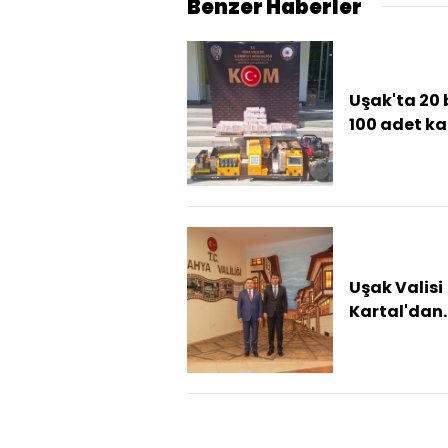
Benzer Haberler
Uşak'ta 20 
100 adet k
makaron el
geçirildi
Uşak Valisi
Kartal'dan
Kütahya Val
Işın'a iade-
ziyaret