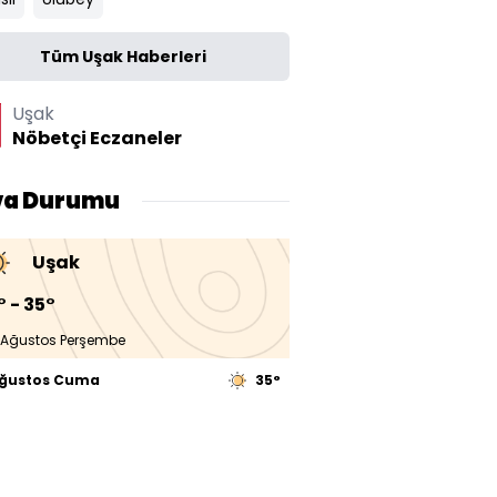
Tüm Uşak Haberleri
Uşak
Nöbetçi Eczaneler
va Durumu
Uşak
° - 35°
 Ağustos Perşembe
Ağustos Cuma
35°