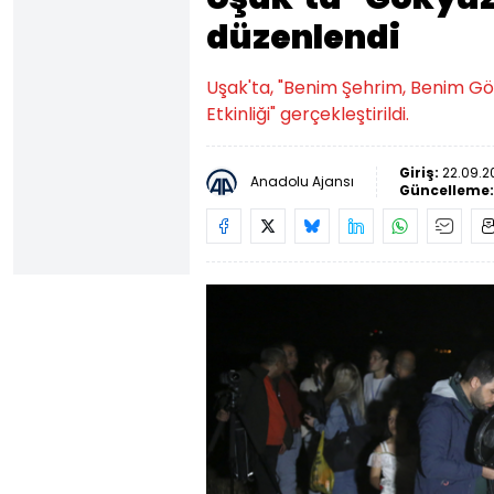
düzenlendi
Uşak'ta, "Benim Şehrim, Benim 
Etkinliği" gerçekleştirildi.
Giriş:
22.09.2
Anadolu Ajansı
Güncelleme