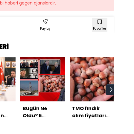
ı haberi geçen ajanslardır.
Paylaş
Favoriler
ERİ
Bugün Ne
TMO fındık
İzmi
un
Oldu? 6
alım fiyatlarını
Bele
kabul
Ağustos 2026
açıkladı
'rüşv
haberleri
iddi