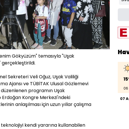
Ha
 Benim Gökyüzüm" temasıyla "Uşak
gerçekleştirildi.
l Sekreteri Veli Oğuz, Uşak Valiliği
15
nma Ajansı ve TÜBİTAK Ulusal Gözlemevi
06
ilki düzenlenen programın Uşak
p Erdoğan Kongre Merkezi'ndeki
07 
klerinin anlaşılması için uzun yıllar çalışma
 teknolojiyi kendi yararına kullanabilen