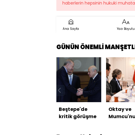
haberlerin hepsinin hukuki muhatab
Ana Sayfa
Yazı Boyutu
GÜNÜN ÖNEMLİ MANŞETL
Beştepe'de
Oktay ve
kritik görüşme
Mumcu'n
ailelerini 
etti