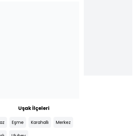
Uşak İlçeleri
az
Eşme
Karahallı
Merkez
slı
Ulubey