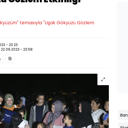
Gökyüzüm" temasıyla "Uşak Gökyüzü Gözlem
023 - 23:23
:
22.09.2023 - 23:58
Ban
Siva