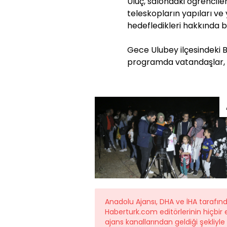
Uluç, salondaki öğrencile
teleskopların yapıları ve 
hedefledikleri hakkında bi
Gece Ulubey ilçesindeki 
programda vatandaşlar, k
Anadolu Ajansı, DHA ve İHA tarafı
Haberturk.com editörlerinin hiçbi
ajans kanallarından geldiği şekliyl