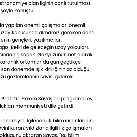
stronomiye olan ilginin canlı tutulması
 şöyle konuştu:
da yapılan önemli çalışmalar, önemli
te uzay konusunda almamız gereken daha
kenin gençleri, yazılımcılar,
ız. Belki de geleceğin uzay yolcuları,
arasından çıkacak. Gökyüzünün net olarak
i karanlık ortamlar da gün geçtikçe
on dönemde ışık kirliliğinin az olduğu
zü gözlemlerinin sayısı giderek
ü Prof. Dr. Ekrem Savaş da programa ev
kları memnuniyeti dile getirdi.
nomiyle ilgilenen ilk bilim insanlarının,
 kuran, yıldızlarla ilgili ilk çalışmaları
 olduğunu aktaran Savaş, "Bu bilim