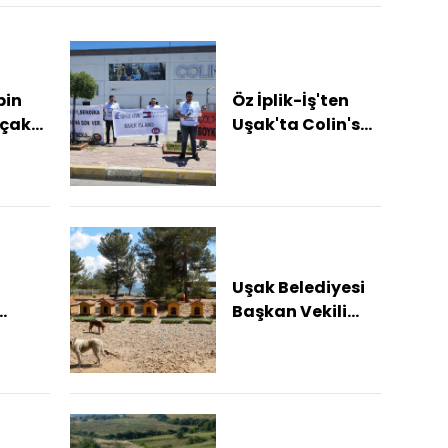
ilişki
görü
dosy
bin
Öz İplik-İş'ten
açak
Uşak'ta Colin's
e
önünde basın
açıklaması
Uşak Belediyesi
Başkan Vekili
isi
Özkan'dan
i
hayvan
bakımevine
ziyaret