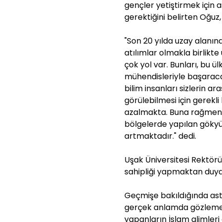
gençler yetiştirmek için a
gerektiğini belirten Oğuz,
"Son 20 yılda uzay alanın
atılımlar olmakla birlik
çok yol var. Bunları, bu ül
mühendisleriyle başaracağ
bilim insanları sizlerin 
görülebilmesi için gerekl
azalmakta. Buna rağmen s
bölgelerde yapılan gökyü
artmaktadır." dedi.
Uşak Üniversitesi Rektör
sahipliği yapmaktan duydu
Geçmişe bakıldığında astro
gerçek anlamda gözlemevini
yapanların İslam alimleri