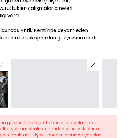
re gözlemevindeki çalışmalar,
yürüttükleri çalışmalarla neleri
lgi verdi.
Blaundos Antik Kenti'nde devam eden
urulan teleskoplardan gökyüzünü izledi.
ndan geçilen tüm Uşak haberleri, bu bölümde
r editoryal müdahalesi olmadan otomatik olarak
e yer almaktadır. Uşak Haberleri alanında yer alan