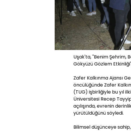
Uşak'ta, "Benim Şehrim,
Gökyüzü Gözlem Etkinliği" 
Zafer Kalkınma Ajansı Gene
öncülüğünde Zafer Kalkı
(TUG) işbirliğiyle bu yıl 
Üniversitesi Recep Tayyi
açılışında, evrenin derinli
yürütüldüğünü söyledi.
Bilimsel düşünceye sahip,