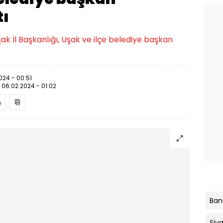
tı
şak İl Başkanlığı, Uşak ve ilçe belediye başkan
024 - 00:51
:
06.02.2024 - 01:02
Ban
Siva