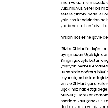
iman ve azimle mücadele 
yükümlüyüz. Sefer bizim za
sefere çıkmış, bedeller ö
yalnızca kendisinden bek
yardımcısı olsun." diye ko
Arslan, sözlerine şöyle de
"Bizler 31 Mart'a doğru e
ayrışmadan Uşak için ca
Birliğin gücüyle bütün eng
yaşayan herkesi emaneti b
Bu şehirde doğmuş büyümü
suyunu içen bir kardeşiniz
izniyle 31 Mart günü zafere
Uşak'ımız hak ettiği değe
Milliyetçi Hareket kadrola
eserlere kavuşacaktır. Ye
destek versin ve bizi yerel