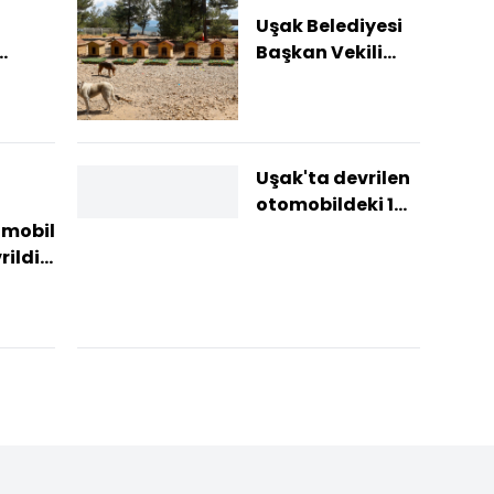
Uşak Belediyesi
Başkan Vekili
isi
Özkan'dan
i
hayvan
bakımevine
ziyaret
Uşak'ta devrilen
otomobildeki 1
kişi öldü, 1 kişi
omobil
yaralandı
ildi:
atını
i