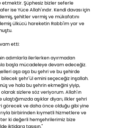
etmektir. Şüphesiz bizler seferle
fer ise Yüce Allah'ındır. Kendi davası için
demiş, şehitler vermiş ve mükafatını
lemiş ülkücü hareketin Rabb'im yar ve
nuştu.
vam etti:
min adımlarla ilerlerken ayırmadan
nla başla mücadeleye devam edeceğiz.
elleri aşa aşa bu şehri ve bu şehirde
ilecek şehr'ül emini seçeceğiz inşallah.
ş ve hala bu şehrin ekmeğini yiyip,
 olarak sizlere söz veriyorum. Allah'ın
 ulaştığımızda aşıklar diyarı, ilkler şehri
ri görecek ve daha önce olduğu gibi yine
rıyla birbirinden kıymetli hizmetlere ve
ter ki değerli hemşehrilerimiz bize
de iktidara taşısın."