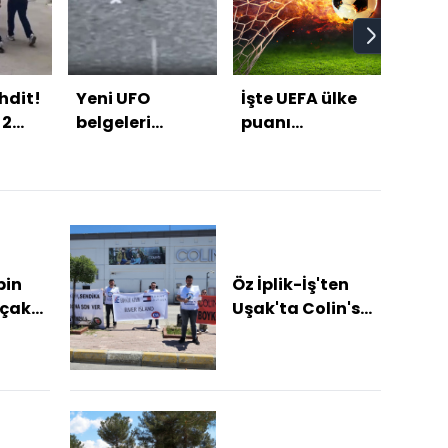
ehdit!
Yeni UFO
İşte UEFA ülke
Sıca
 2
belgeleri
puanı
yağm
a
yayınlandı
sıralamasında
rüzg
son durum!
uyarı
bin
Öz İplik-İş'ten
açak
Uşak'ta Colin's
e
önünde basın
açıklaması