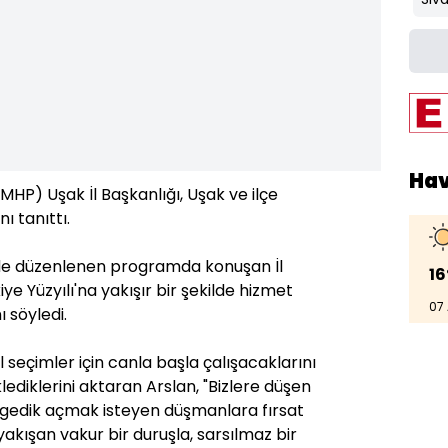
Ha
 (MHP) Uşak İl Başkanlığı, Uşak ve ilçe
ı tanıttı.
nde düzenlenen programda konuşan İl
16
ye Yüzyılı'na yakışır bir şekilde hizmet
07
ı söyledi.
 seçimler için canla başla çalışacaklarını
lediklerini aktaran Arslan, "Bizlere düşen
a gedik açmak isteyen düşmanlara fırsat
kışan vakur bir duruşla, sarsılmaz bir