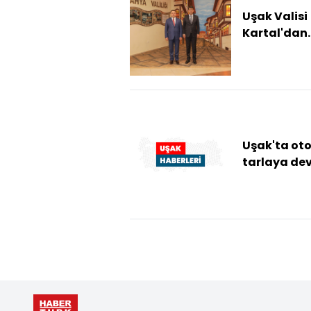
Uşak Valisi
Kartal'dan
Kütahya Val
Işın'a iade-
ziyaret
Uşak'ta ot
tarlaya devr
Sürücü hay
kaybetti, eş
yaralandı