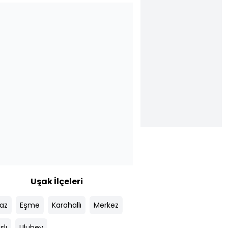
Uşak İlçeleri
az
Eşme
Karahallı
Merkez
slı
Ulubey