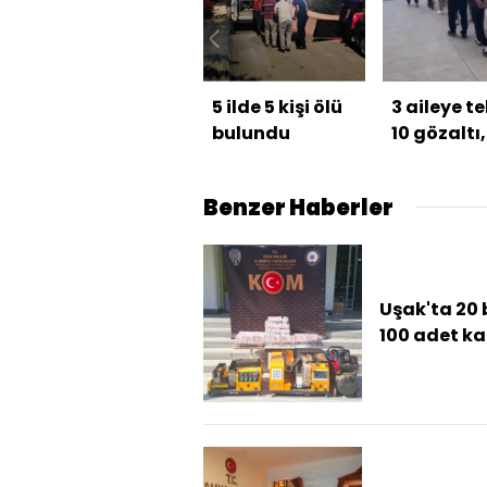
5 ilde 5 kişi ölü
3 aileye t
bulundu
10 gözaltı,
tutuklam
Benzer Haberler
Uşak'ta 20 
100 adet k
makaron el
geçirildi