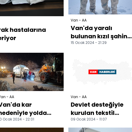
Van - AA
Van'da yaralı
yak hastalarına
bulunan kızıl şahin
eriyor
15 Ocak 2024 - 21:29
koruma altına alınd
Van - AA
Van - AA
Van'da kar
Devlet desteğiyle
nedeniyle yolda
kurulan tekstil
0 Ocak 2024 - 22:01
09 Ocak 2024 - 11:07
kalan kamyonet,
fabrikası kadınlara
belediye ekiplerince
ekmek kapısı oldu