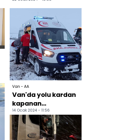
çarpıştığı kazada 7
kişi yaralandı
Van - AA
Van'da yolu kardan
kapanan
14 Ocak 2024 - 11:56
mahallelerdeki
hastaların
yardımına belediye
eki...