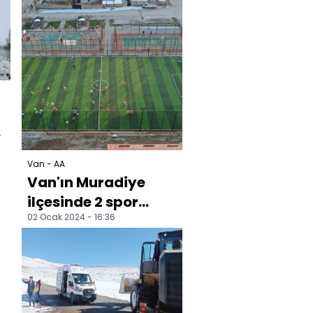
Van - AA
Van'ın Muradiye
ilçesinde 2 spor
02 Ocak 2024 - 16:36
tesisi yapıldı