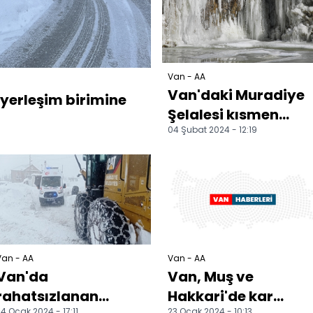
Van - AA
Van'daki Muradiye
 yerleşim birimine
Şelalesi kısmen
04 Şubat 2024 - 12:19
dondu
Van - AA
Van - AA
Van'da
Van, Muş ve
rahatsızlanan
Hakkari'de kar
4 Ocak 2024 - 17:11
23 Ocak 2024 - 10:13