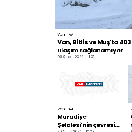
Van - AA
Van, Bitlis ve Muş'ta 403
ulaşım sağlanamıyor
06 Şubat 2024 - 11:01
Van - AA
Muradiye
Şelalesi'nin çevresi
26 Ocak 2024 - 12:09
2