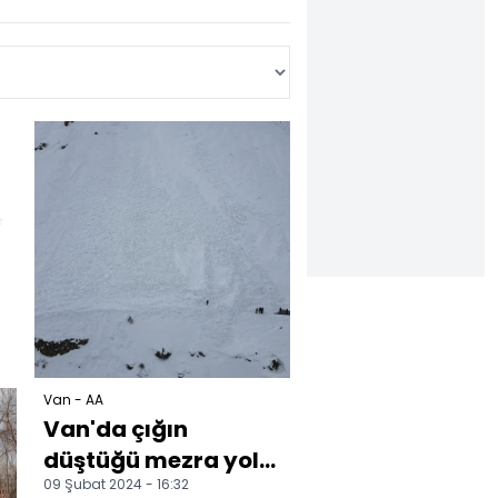
ş
Van - AA
Van'da çığın
düştüğü mezra yolu
09 Şubat 2024 - 16:32
kapandı