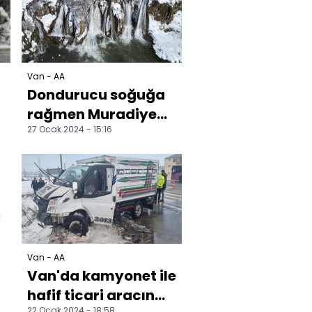
Van - AA
Dondurucu soğuğa
rağmen Muradiye
27 Ocak 2024 - 15:16
Şelalesi'nin
döküldüğü alanda
yüzdüler
Van - AA
Van'da kamyonet ile
hafif ticari aracın
22 Ocak 2024 - 18:58