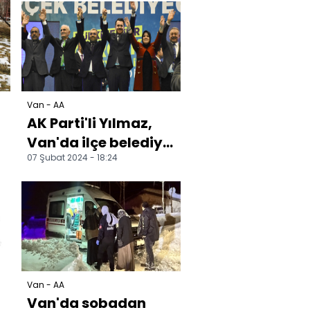
Van - AA
AK Parti'li Yılmaz,
Van'da ilçe belediye
07 Şubat 2024 - 18:24
başkan adayları
tanıtım töreninde...
Van - AA
Van'da sobadan