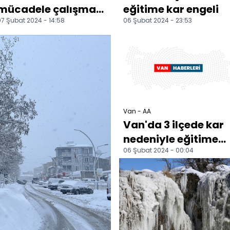
mücadele çalışması
eğitime kar engeli
7 Şubat 2024 - 14:58
06 Şubat 2024 - 23:53
sürüyor
Van - AA
Van'da 3 ilçede kar
nedeniyle eğitime
06 Şubat 2024 - 00:04
ara verildi