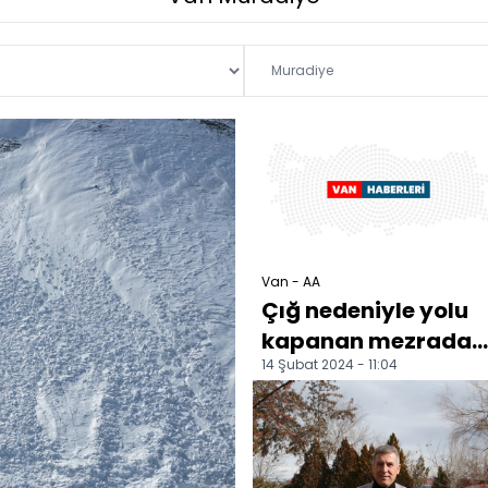
Van - AA
Çığ nedeniyle yolu
kapanan mezrada
14 Şubat 2024 - 11:04
yaşayanlar çetin kı
şartlarıyla
mücadel...