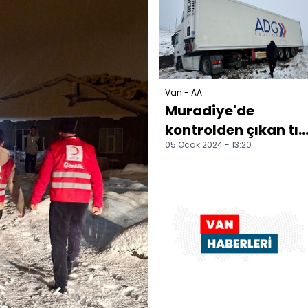
kurtarıldı
Van - AA
Muradiye'de
kontrolden çıkan tır
05 Ocak 2024 - 13:20
yolun kenarındaki
tarlaya savruldu