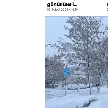
gönüllüleri
07 Şubat 2024 - 16:54
0
düzenledikleri
şenlikle Van'daki
çocukları sevindi...