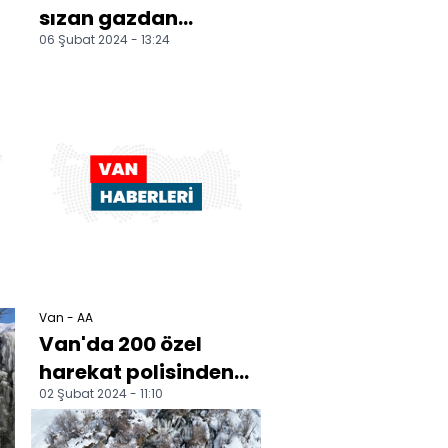
sızan gazdan
06 Şubat 2024 - 13:24
etkilenen anne ve
oğlu hastaneye
kaldırıldı
Van - AA
Van'da 200 özel
harekat polisinden
02 Şubat 2024 - 11:10
oluşan "çığ timi"
göreve hazır