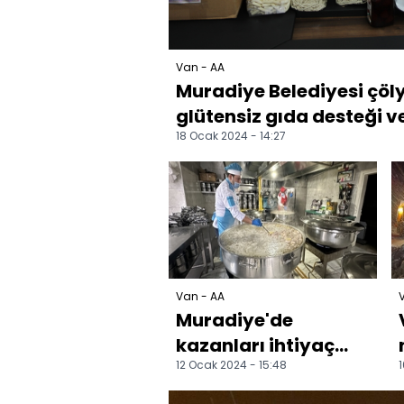
Van - AA
Muradiye Belediyesi çöl
glütensiz gıda desteği v
18 Ocak 2024 - 14:27
Van - AA
Muradiye'de
kazanları ihtiyaç
12 Ocak 2024 - 15:48
1
sahipleri için
kaynıyor