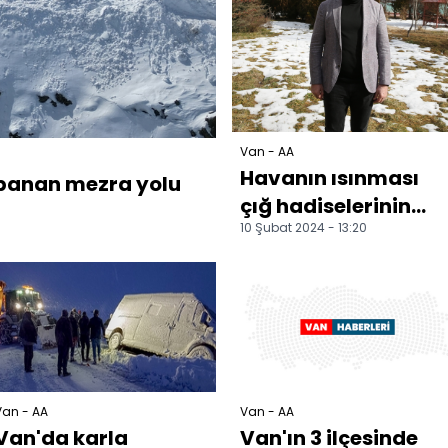
Van - AA
Havanın ısınması
apanan mezra yolu
çığ hadiselerinin
10 Şubat 2024 - 13:20
daha erken
yaşanmasına yol
açtı
Van - AA
Van - AA
Van'da karla
Van'ın 3 ilçesinde