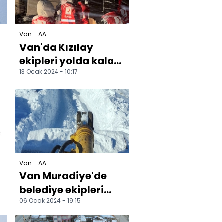
Van - AA
Van'da Kızılay
ekipleri yolda kalan
13 Ocak 2024 - 10:17
ı
sürücülere
kumanya dağıttı
Van - AA
Van Muradiye'de
belediye ekipleri
06 Ocak 2024 - 19:15
karla mücadele
çalışması yürütüyor