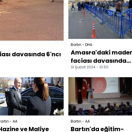
Bartın - DHA
Amasra'daki made
ası davasında 6'ncı
faciası davasında
13 Şubat 2024 - 10:50
6'ncı duruşma
artın - AA
Bartın - AA
Hazine ve Maliye
Bartın'da eğitim-