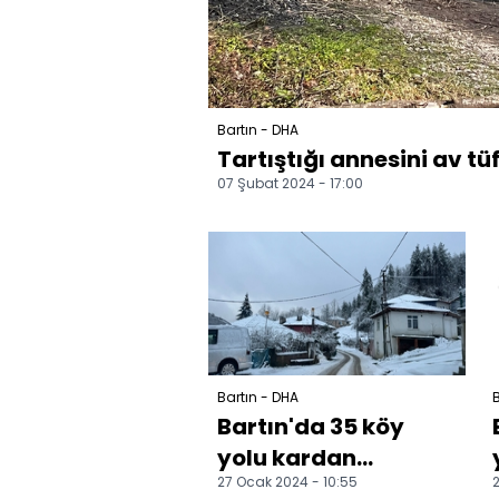
Bartın - DHA
Tartıştığı annesini av tüf
07 Şubat 2024 - 17:00
Bartın - DHA
B
Bartın'da 35 köy
yolu kardan
27 Ocak 2024 - 10:55
2
kapandı