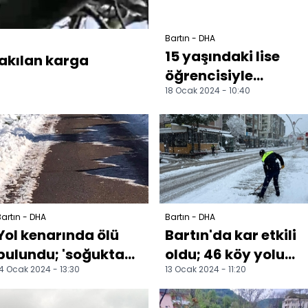
Bartın - DHA
15 yaşındaki lise
takılan karga
öğrencisiyle
18 Ocak 2024 - 10:40
ilişkiye 3 yıl hapis
artın - DHA
Bartın - DHA
Yol kenarında ölü
Bartın'da kar etkili
bulundu; 'soğuktan
oldu; 46 köy yolu
4 Ocak 2024 - 13:30
13 Ocak 2024 - 11:20
dondu' şüphesi
ulaşıma kapandı