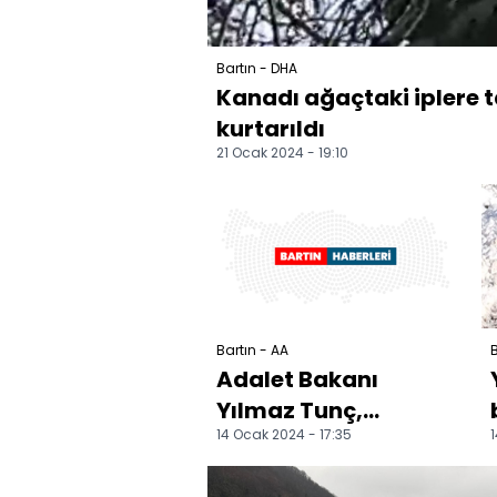
Bartın - DHA
Kanadı ağaçtaki iplere 
kurtarıldı
21 Ocak 2024 - 19:10
Bartın - AA
B
Adalet Bakanı
Yılmaz Tunç,
14 Ocak 2024 - 17:35
1
Bartın'da cenaze
törenine katıldı