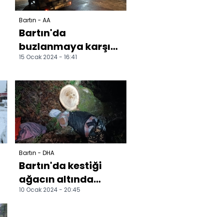
Bartın - AA
Bartın'da
buzlanmaya karşı
15 Ocak 2024 - 16:41
tuzlama çalışması
yapılıyor
Bartın - DHA
Bartın'da kestiği
ağacın altında
10 Ocak 2024 - 20:45
kalarak öldü