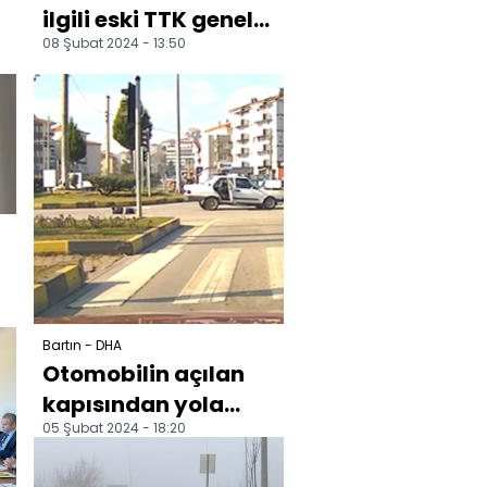
ilgili eski TTK genel
08 Şubat 2024 - 13:50
müdürü ve
yardımcısı için
soruşturm...
Bartın - DHA
Otomobilin açılan
kapısından yola
05 Şubat 2024 - 18:20
düştü; o anlar
kamerada