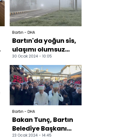
Bartın - DHA
Bartın'da yoğun sis,
e
ulaşımı olumsuz
30 Ocak 2024 - 10:05
etkiledi
Bartın - DHA
Bakan Tunç, Bartın
Belediye Başkanı
23 Ocak 2024 - 14:45
Fırıncıoğlu'nun