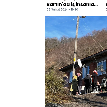
Bartın'da iş insanları
09 Şubat 2024 - 19:30
0
ile buluştu