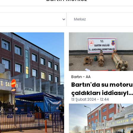
Bartın - AA
Bartın'da su motoru
çaldıkları iddiasıyla
13 Şubat 2024 - 12:44
yakalanan 3 zanlı
tutuklandı