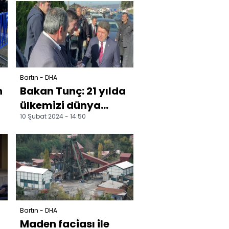
toplantısında
konuştu:
Bartın - DHA
n
Bakan Tunç: 21 yılda
ülkemizi dünya
10 Şubat 2024 - 14:50
projeleriyle
tanıştırdık
Bartın - DHA
Maden faciası ile