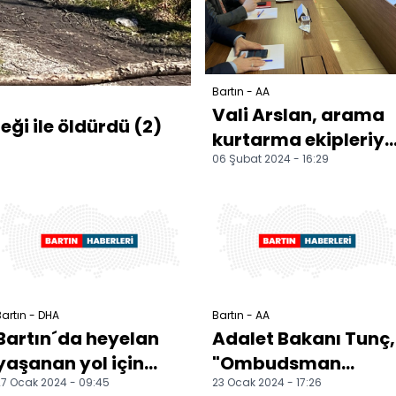
Bartın - AA
Vali Arslan, arama
eği ile öldürdü (2)
kurtarma ekipleriyl
06 Şubat 2024 - 16:29
bir araya geldi
artın - DHA
Bartın - AA
Bartın´da heyelan
Adalet Bakanı Tunç,
yaşanan yol için
"Ombudsman
7 Ocak 2024 - 09:45
23 Ocak 2024 - 17:26
önlem isteği
Bartınlılarla