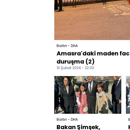
Bartın - DHA
Amasra'daki maden faci
duruşma (2)
13 Şubat 2024 - 22:00
Bartın - DHA
B
Bakan Şimşek,