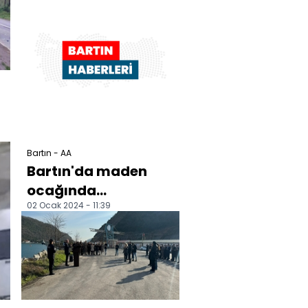
ı
Bartın - AA
Bartın'da maden
ocağında
02 Ocak 2024 - 11:39
vagonların arasına
sıkışan işçi hayatını
kaybetti