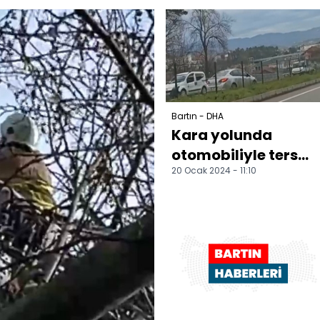
Buluşuyor"
programında
konuştu...
Bartın - DHA
Kara yolunda
otomobiliyle ters
20 Ocak 2024 - 11:10
şeritte ilerledi