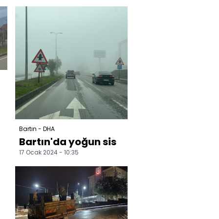
eşinin cenazesine
katıl...
Bartın - DHA
Bartın'da yoğun sis
17 Ocak 2024 - 10:35