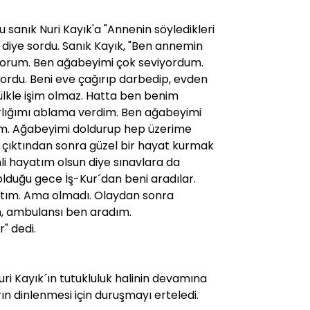
sanık Nuri Kayık'a "Annenin söyledikleri
 diye sordu. Sanık Kayık, "Ben annemin
iyorum. Ben ağabeyimi çok seviyordum.
ordu. Beni eve çağırıp darbedip, evden
ülkle işim olmaz. Hatta ben benim
rlığımı ablama verdim. Ben ağabeyimi
m. Ağabeyimi doldurup hep üzerime
n çıktından sonra güzel bir hayat kurmak
nli hayatım olsun diye sınavlara da
olduğu gece İş-Kur´dan beni aradılar.
ktım. Ama olmadı. Olaydan sonra
m, ambulansı ben aradım.
" dedi.
i Kayık´ın tutukluluk halinin devamına
rın dinlenmesi için duruşmayı erteledi.