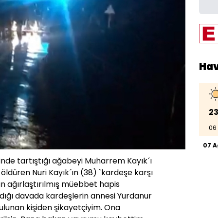
Ha
23
06
07 
inde tartıştığı ağabeyi Muharrem Kayık´ı
 öldüren Nuri Kayık´ın (38) `kardeşe karşı
 ağırlaştırılmış müebbet hapis
ndığı davada kardeşlerin annesi Yurdanur
ulunan kişiden şikayetçiyim. Ona