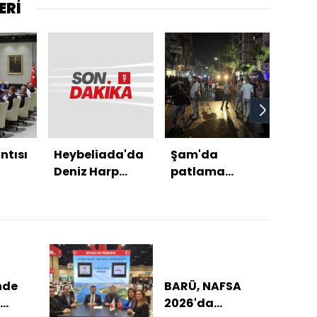
ERİ
ntısı
Heybeliada'da
Şam'da
Beşt
Deniz Harp
patlama
krit
Okulu'nda
meydana geldi
yangın
nde
BARÜ, NAFSA
2026'da