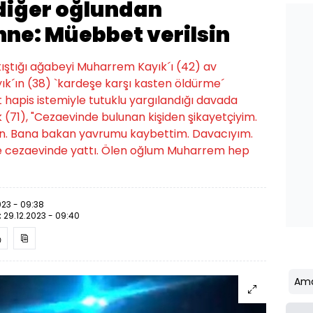
diğer oğlundan
nne: Müebbet verilsin
tıştığı ağabeyi Muharrem Kayık´ı (42) av
yık´ın (38) `kardeşe karşı kasten öldürme´
hapis istemiyle tutuklu yargılandığı davada
 (71), "Cezaevinde bulunan kişiden şikayetçiyim.
in. Bana bakan yavrumu kaybettim. Davacıyım.
de cezaevinde yattı. Ölen oğlum Muharrem hep
023 - 09:38
:
29.12.2023 - 09:40
Ama