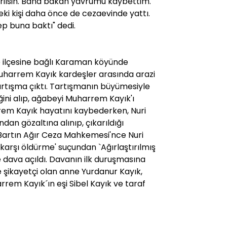
rilsin. Bana bakan yavrumu kaybettim.
ki kişi daha önce de cezaevinde yattı.
 buna baktı" dedi.
le ilçesine bağlı Karaman köyünde
uharrem Kayık kardeşler arasında arazi
artışma çıktı. Tartışmanın büyümesiyle
ğini alıp, ağabeyi Muharrem Kayık'ı
em Kayık hayatını kaybederken, Nuri
dan gözaltına alınıp, çıkarıldığı
artın Ağır Ceza Mahkemesi'nce Nuri
karşı öldürme' suçundan `Ağırlaştırılmış
 dava açıldı. Davanın ilk duruşmasına
le şikayetçi olan anne Yurdanur Kayık,
rem Kayık´ın eşi Sibel Kayık ve taraf