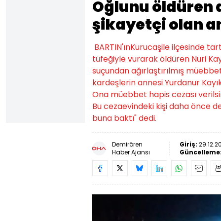
Oğlunu öldüren 
şikayetçi olan a
BARTIN'ınKurucaşile ilçesinde tar
tüfeğiyle vurarak öldüren Nuri Ka
suçundan ağırlaştırılmış müebbet 
kardeşlerin annesi Yurdanur Kayık
Ona müebbet hapis cezası verils
Bu cezaevindeki kişi daha önce 
buna baktı" dedi.
Demirören
Giriş:
29.12.2
Haber Ajansı
Güncelleme