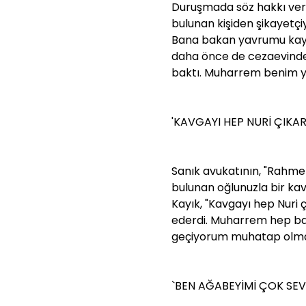
Duruşmada söz hakkı ver
bulunan kişiden şikayetçi
Bana bakan yavrumu kayb
daha önce de cezaevind
baktı. Muharrem benim ya
'KAVGAYI HEP NURİ ÇIKA
Sanık avukatının, "Rahme
bulunan oğlunuzla bir ka
Kayık, "Kavgayı hep Nuri 
ederdi. Muharrem hep bana
geçiyorum muhatap olmam
`BEN AĞABEYİMİ ÇOK SE