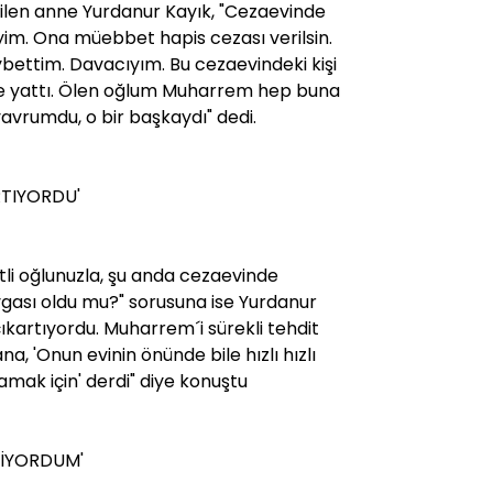
ilen anne Yurdanur Kayık, "Cezaevinde
yim. Ona müebbet hapis cezası verilsin.
ettim. Davacıyım. Bu cezaevindeki kişi
e yattı. Ölen oğlum Muharrem hep buna
vrumdu, o bir başkaydı" dedi.
RTIYORDU'
tli oğlunuzla, şu anda cezaevinde
vgası oldu mu?" sorusuna ise Yurdanur
çıkartıyordu. Muharrem´i sürekli tehdit
, 'Onun evinin önünde bile hızlı hızlı
ak için' derdi" diye konuştu
VİYORDUM'