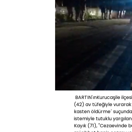
BARTIN'ınKurucaşile ilçes
(42) av tüfeğiyle vurarak
kasten öldürme´ suçundan
istemiyle tutuklu yargıla
Kayık (71), "Cezaevinde b