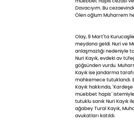
müebbet hapis cezası ve
Davacıyım. Bu cezaevinde
Ölen oğlum Muharrem hep
Olay, 9 Mart'ta Kurucaşi
meydana geldi. Nuri ve M
anlaşmazlığı nedeniyle t
Nuri Kayık, evdeki av tüfe
göğsünden vurdu. Muharr
Kayık ise jandarma tarafın
mahkemece tutuklandı. B
Kayık hakkında, 'Kardeşe 
müebbet hapis´ istemiyle
tutuklu sanık Nuri Kayık i
ağabey Tural Kayık, Muhar
avukatları katıldı.