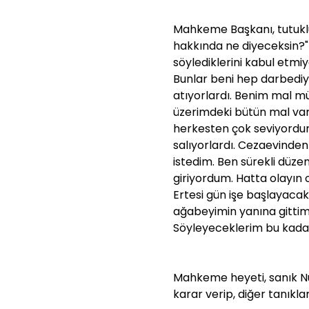
Mahkeme Başkanı, tutuklu 
hakkında ne diyeceksin?"
söylediklerini kabul etm
Bunlar beni hep darbediy
atıyorlardı. Benim mal m
üzerimdeki bütün mal va
herkesten çok seviyordu
salıyorlardı. Cezaevinde
istedim. Ben sürekli düze
giriyordum. Hatta olayın 
Ertesi gün işe başlayaca
ağabeyimin yanına gitti
Söyleyeceklerim bu kadar
Mahkeme heyeti, sanık Nur
karar verip, diğer tanıkla