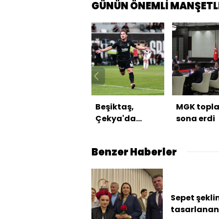
GÜNÜN ÖNEMLİ MANŞETL
Beşiktaş,
MGK topla
Çekya'da
sona erdi
avantajı aldı!
Benzer Haberler
Sepet şekli
tasarlanan