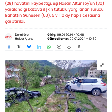
(29) hayatını kaybettiği, eşi Hasan Altunsoy'un (30)
yaralandığı kazaya ilişkin tutuklu yargılanan sürücü
Bahattin Günesen (60), 5 yıl 10 ay hapis cezasına
çarptırıldı.
Demirören
Giriş:
09.01.2024 - 10:48
Haber Ajansı
Güncelleme:
09.01.2024 - 10:50