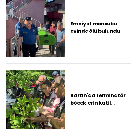
Emniyet mensubu
evinde ölü bulundu
Bartın'da terminatör
böceklerin katil
arılarla mücadelesi
sonuç vermeye baş...