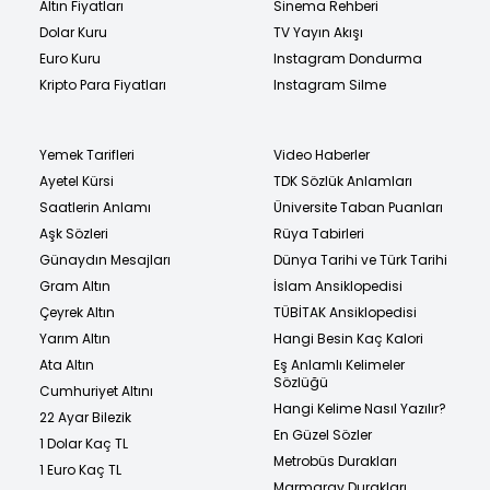
Altın Fiyatları
Sinema Rehberi
Dolar Kuru
TV Yayın Akışı
Euro Kuru
Instagram Dondurma
Kripto Para Fiyatları
Instagram Silme
Yemek Tarifleri
Video Haberler
Ayetel Kürsi
TDK Sözlük Anlamları
Saatlerin Anlamı
Üniversite Taban Puanları
Aşk Sözleri
Rüya Tabirleri
Günaydın Mesajları
Dünya Tarihi ve Türk Tarihi
Gram Altın
İslam Ansiklopedisi
Çeyrek Altın
TÜBİTAK Ansiklopedisi
Yarım Altın
Hangi Besin Kaç Kalori
Ata Altın
Eş Anlamlı Kelimeler
Sözlüğü
Cumhuriyet Altını
Hangi Kelime Nasıl Yazılır?
22 Ayar Bilezik
En Güzel Sözler
1 Dolar Kaç TL
Metrobüs Durakları
1 Euro Kaç TL
Marmaray Durakları