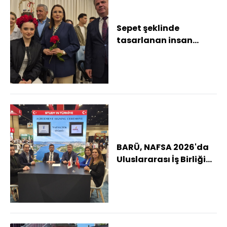
Sepet şeklinde
tasarlanan insan
saçında çikolata
ikramı Meslek lisesi
öğren...
BARÜ, NAFSA 2026'da
Uluslararası İş Birliği
Ağını Genişletti