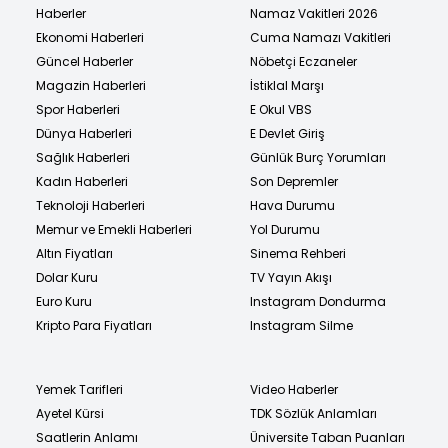
Haberler
Namaz Vakitleri 2026
Ekonomi Haberleri
Cuma Namazı Vakitleri
Güncel Haberler
Nöbetçi Eczaneler
Magazin Haberleri
İstiklal Marşı
Spor Haberleri
E Okul VBS
Dünya Haberleri
E Devlet Giriş
Sağlık Haberleri
Günlük Burç Yorumları
Kadın Haberleri
Son Depremler
Teknoloji Haberleri
Hava Durumu
Memur ve Emekli Haberleri
Yol Durumu
Altın Fiyatları
Sinema Rehberi
Dolar Kuru
TV Yayın Akışı
Euro Kuru
Instagram Dondurma
Kripto Para Fiyatları
Instagram Silme
Yemek Tarifleri
Video Haberler
Ayetel Kürsi
TDK Sözlük Anlamları
Saatlerin Anlamı
Üniversite Taban Puanları