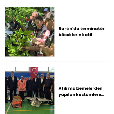
Bartın'da terminatör
böceklerin katil
arılarla mücadelesi
sonuç vermeye baş...
Atık malzemelerden
yapılan kostümlere
büyük ilgi