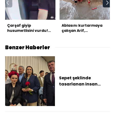
Çarşaf giyip
Ablasını kurtarmaya
husumetlisini vurdu!
çalışan Arif,
Takside kelepçe!
kurtarılamadı
Benzer Haberler
Sepet şeklinde
tasarlanan insan
saçında çikolata
ikramı Meslek lisesi
öğren...