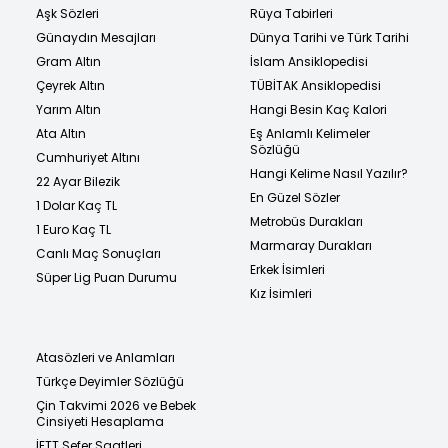
Aşk Sözleri
Rüya Tabirleri
Günaydın Mesajları
Dünya Tarihi ve Türk Tarihi
Gram Altın
İslam Ansiklopedisi
Çeyrek Altın
TÜBİTAK Ansiklopedisi
Yarım Altın
Hangi Besin Kaç Kalori
Ata Altın
Eş Anlamlı Kelimeler
Sözlüğü
Cumhuriyet Altını
Hangi Kelime Nasıl Yazılır?
22 Ayar Bilezik
En Güzel Sözler
1 Dolar Kaç TL
Metrobüs Durakları
1 Euro Kaç TL
Marmaray Durakları
Canlı Maç Sonuçları
Erkek İsimleri
Süper Lig Puan Durumu
Kız İsimleri
Atasözleri ve Anlamları
Türkçe Deyimler Sözlüğü
Çin Takvimi 2026 ve Bebek
Cinsiyeti Hesaplama
İETT Sefer Saatleri