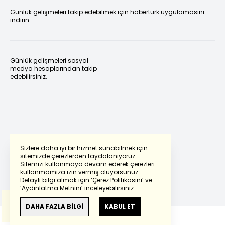
Günlük gelişmeleri takip edebilmek için habertürk uygulamasını
indirin
Günlük gelişmeleri sosyal
medya hesaplarından takip
edebilirsiniz.
Sizlere daha iyi bir hizmet sunabilmek için
sitemizde çerezlerden faydalanıyoruz.
Sitemizi kullanmaya devam ederek çerezleri
Powered by
Translate
kullanmamıza izin vermiş oluyorsunuz.
Detaylı bilgi almak için
‘Çerez Politikasını’
ve
‘Aydınlatma Metnini’
inceleyebilirsiniz.
Bu çeviride
Google Translete
kullanılmıştır.
Anlam ve çeviri hatalarından
haberturk.com
DAHA FAZLA BİLGİ
KABUL ET
sorumlu değildir.