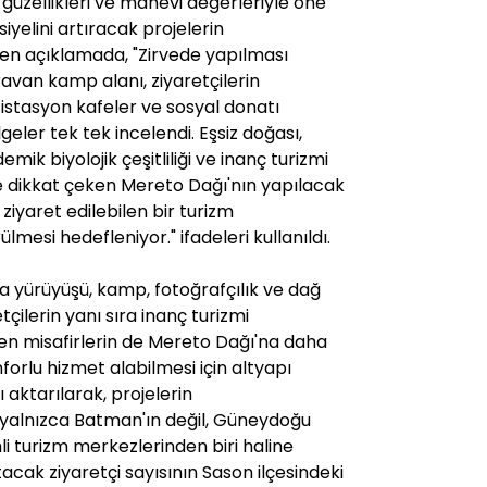
 güzellikleri ve manevi değerleriyle öne
iyelini artıracak projelerin
iren açıklamada, "Zirvede yapılması
avan kamp alanı, ziyaretçilerin
 istasyon kafeler ve sosyal donatı
geler tek tek incelendi. Eşsiz doğası,
emik biyolojik çeşitliliği ve inanç turizmi
e dikkat çeken Mereto Dağı'nın yapılacak
ziyaret edilebilen bir turizm
mesi hedefleniyor." ifadeleri kullanıldı.
a yürüyüşü, kamp, fotoğrafçılık ve dağ
tçilerin yanı sıra inanç turizmi
n misafirlerin de Mereto Dağı'na daha
forlu hizmet alabilmesi için altyapı
 aktarılarak, projelerin
alnızca Batman'ın değil, Güneydoğu
i turizm merkezlerinden biri haline
acak ziyaretçi sayısının Sason ilçesindeki