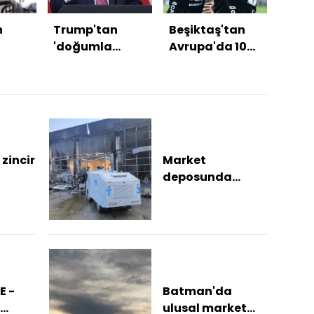
n
Trump'tan
Beşiktaş'tan
MGK 
'doğumla
Avrupa'da 100.
sona
'a
vatandaşlık'
galibiyet!
kararı
zincir
Market
deposunda
çıkan yangın
geceyi
aydınlattı,
geriye demir
yığınları kal...
E -
Batman'da
ulusal market