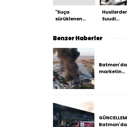
"Suça
Husilerde
sürüklenen
Suudi
çocuk"
Arabistan
düzenlemesind
saldırı
Benzer Haberler
e 2 madde
kabul edildi
Batman'da 
marketin
dağıtım
deposunda
yangın (2)
GÜNCELLEM
Batman'da