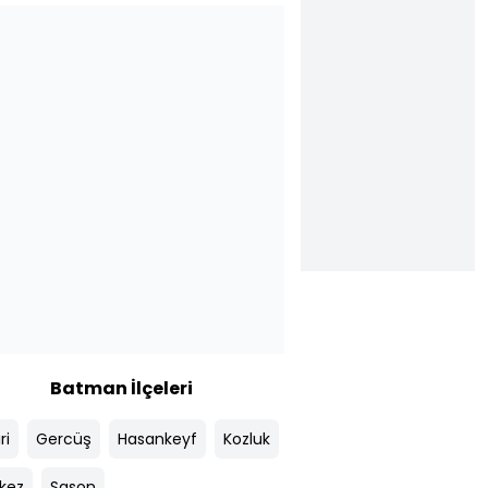
Batman İlçeleri
ri
Gercüş
Hasankeyf
Kozluk
kez
Sason