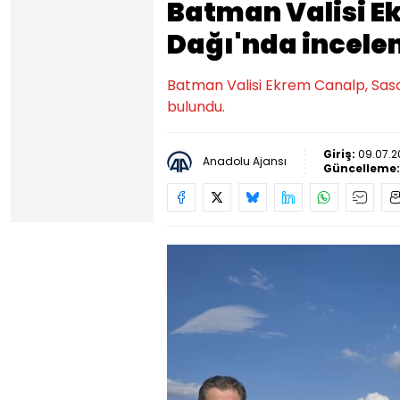
Batman Valisi E
Dağı'nda incele
Batman Valisi Ekrem Canalp, Sas
bulundu.
Giriş:
09.07.2
Anadolu Ajansı
Güncelleme