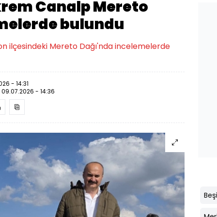
krem Canalp Mereto
melerde bulundu
on ilçesindeki Mereto Dağı'nda incelemelerde
026 - 14:31
:
09.07.2026 - 14:36
Beşi
Mer