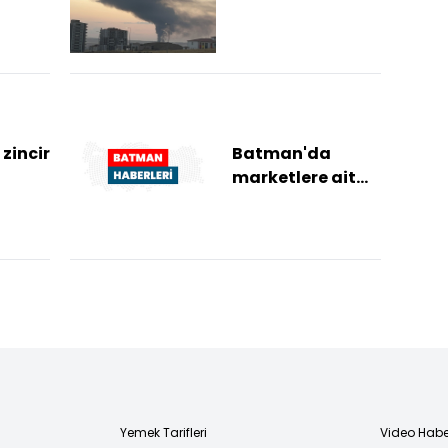
ait
zincirinin ana
çıkan
dağıtım
deposunda
ü
büyük yangın
zincir
Batman'da
marketlere ait
depolarda çıkan
yangına
müdahale
ediliyor
Yemek Tarifleri
Video Habe