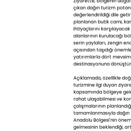
Ziyarette, bölgenin doğal
çıkan dağın turizm potans
değerlendirildiği dile get
planlanan butik cami, kar
ihtiyaçlarını karşılayacak
alanlarının kurulacağı böl
serin yaylaları, zengin end
açısından taşıdığı öneml
yatırımlarla dört mevsim 
destinasyonuna dönüştürül
Açıklamada, özellikle doğ
turizmine ilgi duyan ziyare
kapsamında bölgeye gele
rahat ulaşabilmesi ve kon
çalışmalarının planlandığı
tamamlanmasıyla dağın y
Anadolu Bölgesi'nin öneml
gelmesinin beklendiği, art