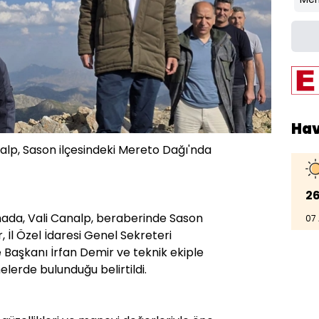
Ha
lp, Sason ilçesindeki Mereto Dağı'nda
26
amada, Vali Canalp, beraberinde Sason
07
İl Özel İdaresi Genel Sekreteri
 Başkanı İrfan Demir ve teknik ekiple
lerde bulunduğu belirtildi.