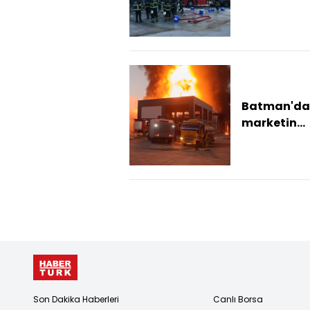
marketlere 
depolarda 
yangın
söndürüld
Batman'da 
marketin
dağıtım
deposunda
yangın
Son Dakika Haberleri
Canlı Borsa