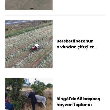
Bereketli sezonun
ardından çiftçiler
ikinci mahsul için
tarlada
Bingöl'de 68 başıboş
hayvan toplandı