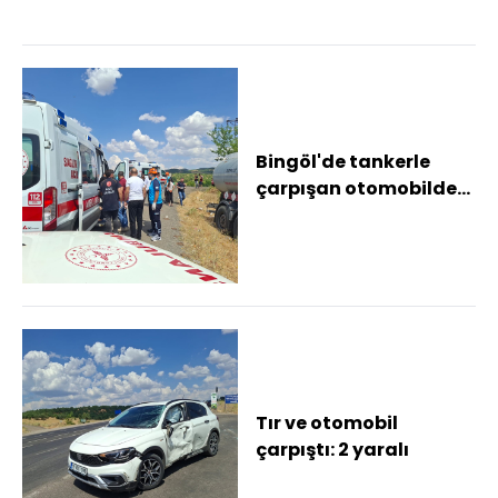
bu...
Bingöl'de tankerle
çarpışan otomobildeki
2 kişi yaralandı
Tır ve otomobil
çarpıştı: 2 yaralı