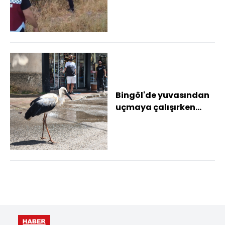
Bingöl'de yuvasından
uçmaya çalışırken
düşen leylek yavrusu
itfaiye ekipler...