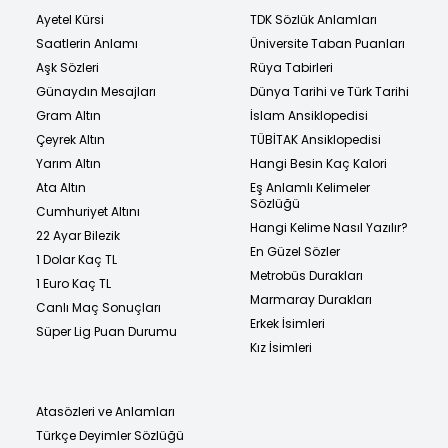
Ayetel Kürsi
TDK Sözlük Anlamları
Saatlerin Anlamı
Üniversite Taban Puanları
Aşk Sözleri
Rüya Tabirleri
Günaydın Mesajları
Dünya Tarihi ve Türk Tarihi
Gram Altın
İslam Ansiklopedisi
Çeyrek Altın
TÜBİTAK Ansiklopedisi
Yarım Altın
Hangi Besin Kaç Kalori
Ata Altın
Eş Anlamlı Kelimeler
Sözlüğü
Cumhuriyet Altını
Hangi Kelime Nasıl Yazılır?
22 Ayar Bilezik
En Güzel Sözler
1 Dolar Kaç TL
Metrobüs Durakları
1 Euro Kaç TL
Marmaray Durakları
Canlı Maç Sonuçları
Erkek İsimleri
Süper Lig Puan Durumu
Kız İsimleri
Atasözleri ve Anlamları
Türkçe Deyimler Sözlüğü