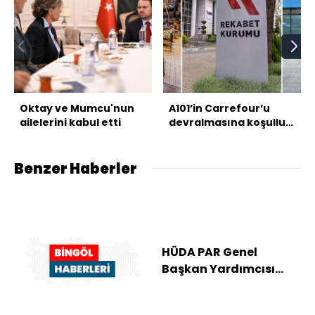
Oktay ve Mumcu'nun
A101’in Carrefour’u
ailelerini kabul etti
devralmasına koşullu
izin
Benzer Haberler
HÜDA PAR Genel
Başkan Yardımcısı
Emiroğlu, Bingöl'de
basın mensuplarıyla