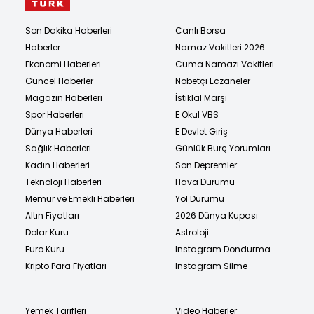
Son Dakika Haberleri
Canlı Borsa
Haberler
Namaz Vakitleri 2026
Ekonomi Haberleri
Cuma Namazı Vakitleri
Güncel Haberler
Nöbetçi Eczaneler
Magazin Haberleri
İstiklal Marşı
Spor Haberleri
E Okul VBS
Dünya Haberleri
E Devlet Giriş
Sağlık Haberleri
Günlük Burç Yorumları
Kadın Haberleri
Son Depremler
Teknoloji Haberleri
Hava Durumu
Memur ve Emekli Haberleri
Yol Durumu
Altın Fiyatları
2026 Dünya Kupası
Dolar Kuru
Astroloji
Euro Kuru
Instagram Dondurma
Kripto Para Fiyatları
Instagram Silme
Yemek Tarifleri
Video Haberler