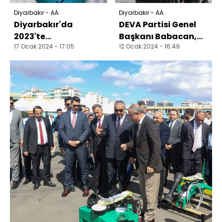
Diyarbakır - AA
Diyarbakır - AA
Diyarbakır'da
DEVA Partisi Genel
2023'te
Başkanı Babacan,
17 Ocak 2024 - 17:05
12 Ocak 2024 - 16:49
tamamlanan 19
Diyarbakır'da
proje vatandaşların
konuştu:
hizmetine sunuldu