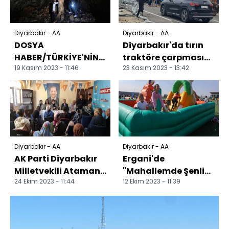
Diyarbakır - AA
Diyarbakır - AA
DOSYA
Diyarbakır'da tırın
HABER/TÜRKİYE'NİN
traktöre çarpması
19 Kasım 2023 - 11:46
23 Kasım 2023 - 13:42
MAĞARALARI -
sonucu 1 kişi öldü, 1
Doğu'daki
kişi yaralandı
mağaralar geçmişe
yolculuk i...
Diyarbakır - AA
Diyarbakır - AA
AK Parti Diyarbakır
Ergani'de
Milletvekili Ataman,
"Mahallemde Şenlik
24 Ekim 2023 - 11:44
12 Ekim 2023 - 11:39
ilçeleri ziyaret etti
Var" etkinliği
gerçekleştirildi