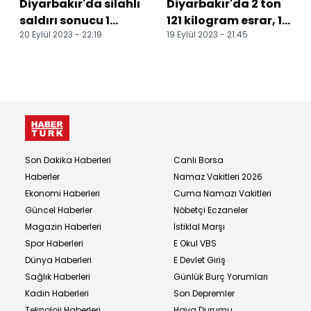
Diyarbakır'da silahlı
Diyarbakır'da 2 ton
saldırı sonucu 1
121 kilogram esrar, 13
20 Eylül 2023 - 22:19
19 Eylül 2023 - 21:45
kadın yaralandı
milyon 514 bin 550
kök kenevir b...
Son Dakika Haberleri
Canlı Borsa
Haberler
Namaz Vakitleri 2026
Ekonomi Haberleri
Cuma Namazı Vakitleri
Güncel Haberler
Nöbetçi Eczaneler
Magazin Haberleri
İstiklal Marşı
Spor Haberleri
E Okul VBS
Dünya Haberleri
E Devlet Giriş
Sağlık Haberleri
Günlük Burç Yorumları
Kadın Haberleri
Son Depremler
Teknoloji Haberleri
Hava Durumu