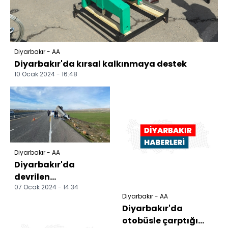
Diyarbakır - AA
Diyarbakır'da kırsal kalkınmaya destek
10 Ocak 2024 - 16:48
Diyarbakır - AA
Diyarbakır'da
devrilen
07 Ocak 2024 - 14:34
kamyonetteki 3 kişi
Diyarbakır - AA
yaralandı
Diyarbakır'da
otobüsle çarptığı