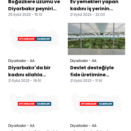
Boğazkere üzümü ve
Ev yemekleri yapan
Diyarbakır peyniri
kadını iş yerinin
25 Eylül 2023 - 15:13
21 Eylül 2023 - 23:00
tadım etkinliği
önünde tabancayla
düzenlendi
vurmuştu;
tutuklandı
Diyarbakır - AA
Diyarbakır - AA
Diyarbakır'da bir
Devlet desteğiyle
kadını silahla
fide üretimine
21 Eylül 2023 - 19:51
21 Eylül 2023 - 11:14
yaralayan zanlı
başladı, 20 kadını
tutuklandı
istihdam etti
Diyarbakır - AA
Diyarbakır - AA