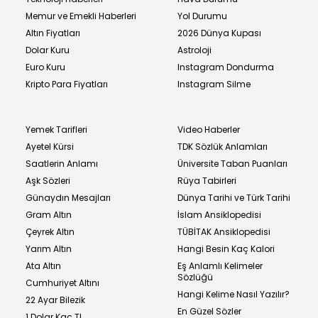
Memur ve Emekli Haberleri
Yol Durumu
Altın Fiyatları
2026 Dünya Kupası
Dolar Kuru
Astroloji
Euro Kuru
Instagram Dondurma
Kripto Para Fiyatları
Instagram Silme
Yemek Tarifleri
Video Haberler
Ayetel Kürsi
TDK Sözlük Anlamları
Saatlerin Anlamı
Üniversite Taban Puanları
Aşk Sözleri
Rüya Tabirleri
Günaydın Mesajları
Dünya Tarihi ve Türk Tarihi
Gram Altın
İslam Ansiklopedisi
Çeyrek Altın
TÜBİTAK Ansiklopedisi
Yarım Altın
Hangi Besin Kaç Kalori
Ata Altın
Eş Anlamlı Kelimeler
Sözlüğü
Cumhuriyet Altını
Hangi Kelime Nasıl Yazılır?
22 Ayar Bilezik
En Güzel Sözler
1 Dolar Kaç TL