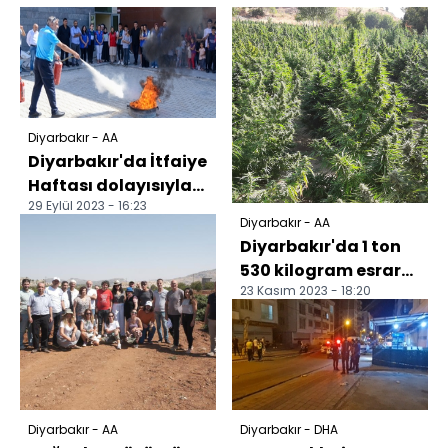
Diyarbakır - AA
Diyarbakır'da İtfaiye
Haftası dolayısıyla
29 Eylül 2023 - 16:23
yangın tatbikatı
Diyarbakır - AA
yapıldı
Diyarbakır'da 1 ton
530 kilogram esrar
23 Kasım 2023 - 18:20
ve 2 milyon 850 kök
skunk bitkisi el...
Diyarbakır - AA
Diyarbakır - DHA