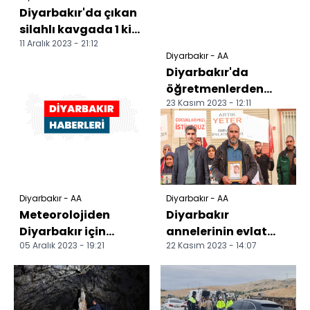
Diyarbakır'da çıkan
silahlı kavgada 1 kişi
11 Aralık 2023 - 21:12
öldü, 1 kişi yaralandı
Diyarbakır - AA
Diyarbakır'da
öğretmenlerden
23 Kasım 2023 - 12:11
oluşan ekip 7
bölgenin halk
oyunlarını sergile...
Diyarbakır - AA
Diyarbakır - AA
Meteorolojiden
Diyarbakır
Diyarbakır için
annelerinin evlat
05 Aralık 2023 - 19:21
22 Kasım 2023 - 14:07
sağanak yağış
nöbetine bir aile
uyarısı
daha katıldı