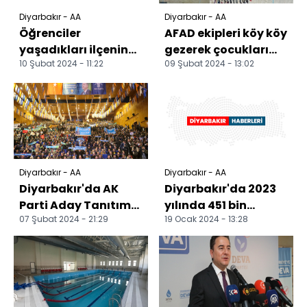
Diyarbakır - AA
Diyarbakır - AA
Öğrenciler
AFAD ekipleri köy köy
yaşadıkları ilçenin
gezerek çocukları
10 Şubat 2024 - 11:22
09 Şubat 2024 - 13:02
tanıtımı için tarihi
olası afetlere
mekanlarını
hazırlıyor
fotoğraflıy...
Diyarbakır - AA
Diyarbakır - AA
Diyarbakır'da AK
Diyarbakır'da 2023
Parti Aday Tanıtım
yılında 451 bin
07 Şubat 2024 - 21:29
19 Ocak 2024 - 13:28
Toplantısı
metrekare peyzaj
düzenlendi
çalışması yapıldı