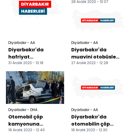
28 Aralık 2023 - 13:07
muavinin ölümüne
yol açan şoför
tutuklandı
Diyarbakır - AA
Diyarbakır - AA
Diyarbakır'da
Diyarbakır'da
hafriyat
muavini otobüsle
31 Aralık 2023 - 13:18
27 Aralık 2023 - 12:28
kamyonunun
ezerek ölümüne yol
otomobille
açan şoför
çarpışması sonucu 3
gözaltına alın...
kişi yaral...
Diyarbakır - DHA
Diyarbakır - AA
Otomobil çöp
Diyarbakır'da
kamyonuna
otomobilin çöp
18 Aralık 2023 - 12:40
18 Aralık 2023 - 12:30
arkadan çarptı: 2
kamyonuna