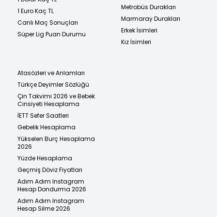
Metrobüs Durakları
1 Euro Kaç TL
Marmaray Durakları
Canlı Maç Sonuçları
Erkek İsimleri
Süper Lig Puan Durumu
Kız İsimleri
Atasözleri ve Anlamları
Türkçe Deyimler Sözlüğü
Çin Takvimi 2026 ve Bebek
Cinsiyeti Hesaplama
İETT Sefer Saatleri
Gebelik Hesaplama
Yükselen Burç Hesaplama
2026
Yüzde Hesaplama
Geçmiş Döviz Fiyatları
Adım Adım Instagram
Hesap Dondurma 2026
Adım Adım Instagram
Hesap Silme 2026