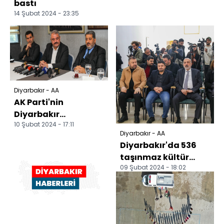
bastı
14 Şubat 2024 - 23:35
Diyarbakır - AA
AK Parti'nin
Diyarbakır
10 Şubat 2024 - 17:11
Büyükşehir Belediye
Diyarbakır - AA
Başkan adayı
Diyarbakır'da 536
Bilden, basınla bu...
taşınmaz kültür
09 Şubat 2024 - 18:02
varlığının tespiti ve
bilgi güncellemesi...