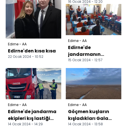
16 Ocak 2024 - 12:20
ele geçirildi
Edirne - AA
Edirne - AA
Edirne'de
Edirne'den kısa kısa
jandarmanın
22 Ocak 2024 - 10:52
15 Ocak 2024 - 12:57
bilgilendirme
faaliyetleri sürüyor
Edirne - AA
Edirne - AA
Edirne'de jandarma
Göçmen kuşların
ekipleri kış lastiği
kışladıkları Gala
14 Ocak 2024 - 14:29
14 Ocak 2024 - 13:58
denetimi yaptı
Gölü'nde yasa dışı