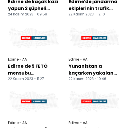
Edirne'de kaçak kazı
Edirne'de jandarma
yapan 2 şüpheli
ekiplerinin trafik
24 Kasım 2023 - 09:59
22 Kasım 2023 - 12:10
gözaltına alındı
eğitimleri sürüyor
Edirne - AA
Edirne - AA
Edirne'de 5 FETÖ
Yunanistan'a
mensubu
kaçarken yakalanan
22 Kasım 2023 - 11:27
22 Kasım 2023 - 10:46
Yunanistan'a
2 FETÖ şüphelisi
kaçarken yakalandı
tutuklandı
Edirne - AA
Edirne - AA