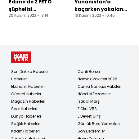
Edirne'de 2 FETÖ
Yunanistan'a
şüphelisi
kaçarken yakalanan
20 Kasım 2023 - 13:14
16 Kasım 2023 - 10:46
Yunanistan'a
2 FETÖ üyesi
kaçarken yakalandı
tutuklandı
Son Dakika Haberleri
Canlı Borsa
Haberler
Namaz Vakitleri 2026
Ekonomi Haberleri
Cuma Namazı Vakitleri
Güncel Haberler
Nöbetçi Eczaneler
Magazin Haberleri
İstiklal Marşı
Spor Haberleri
E Okul VBS
Dünya Haberleri
E Devlet Giriş
Sağlık Haberleri
Günlük Burç Yorumları
Kadın Haberleri
Son Depremler
Teknoloji Haberleri
Hava Durumu