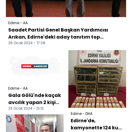
Edirne - AA
Saadet Partisi Genel Başkan Yardımcısı
Arıkan, Edirne'deki aday tanıtım top...
26 Ocak 2024 - 17:08
Edirne - AA
Gala Gölü'nde kaçak
avcılık yapan 2 kişi
23 Ocak 2024 - 13:13
yakalandı
Edirne - DHA
Edirne'de,
kamyonette 124 kuş