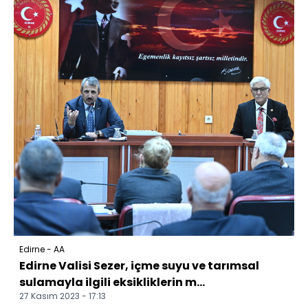
Edirne - AA
Edirne Valisi Sezer, içme suyu ve tarımsal
sulamayla ilgili eksikliklerin m...
27 Kasım 2023 - 17:13