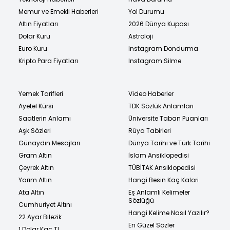
Memur ve Emekli Haberleri
Yol Durumu
Altın Fiyatları
2026 Dünya Kupası
Dolar Kuru
Astroloji
Euro Kuru
Instagram Dondurma
Kripto Para Fiyatları
Instagram Silme
Yemek Tarifleri
Video Haberler
Ayetel Kürsi
TDK Sözlük Anlamları
Saatlerin Anlamı
Üniversite Taban Puanları
Aşk Sözleri
Rüya Tabirleri
Günaydın Mesajları
Dünya Tarihi ve Türk Tarihi
Gram Altın
İslam Ansiklopedisi
Çeyrek Altın
TÜBİTAK Ansiklopedisi
Yarım Altın
Hangi Besin Kaç Kalori
Ata Altın
Eş Anlamlı Kelimeler
Sözlüğü
Cumhuriyet Altını
Hangi Kelime Nasıl Yazılır?
22 Ayar Bilezik
En Güzel Sözler
1 Dolar Kaç TL