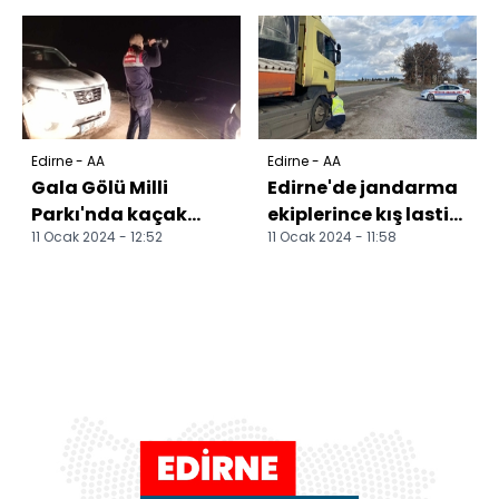
avcılığa yönelik
denet...
Edirne - AA
Edirne - AA
Gala Gölü Milli
Edirne'de jandarma
Parkı'nda kaçak
ekiplerince kış lastiği
11 Ocak 2024 - 12:52
11 Ocak 2024 - 11:58
avcılık yapan 2 kişi
denetimi yapıldı
yakalandı