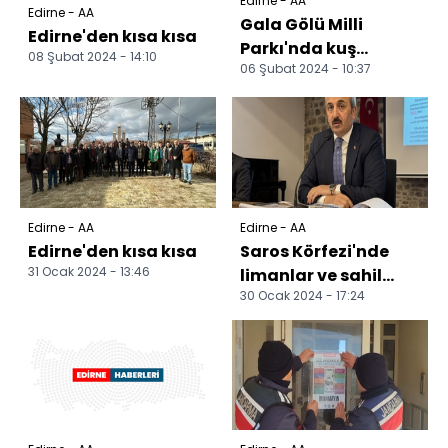
Edirne - AA
Edirne - AA
Gala Gölü Milli
Edirne'den kısa kısa
Parkı'nda kuş
08 Şubat 2024 - 14:10
06 Şubat 2024 - 10:37
gözlemi yapıldı
Edirne - AA
Edirne - AA
Edirne'den kısa kısa
Saros Körfezi'nde
31 Ocak 2024 - 13:46
limanlar ve sahil
30 Ocak 2024 - 17:24
şeridi düzenlenecek