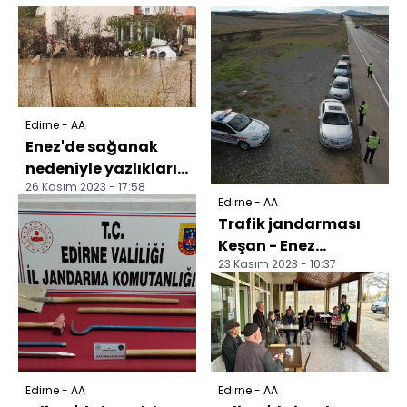
Edirne - AA
Enez'de sağanak
nedeniyle yazlıkların
26 Kasım 2023 - 17:58
bahçelerini su bastı
Edirne - AA
Trafik jandarması
Keşan - Enez
23 Kasım 2023 - 10:37
yolunda dron
destekli denetim
yaptı
Edirne - AA
Edirne - AA