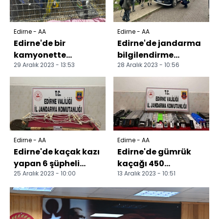
Edirne - AA
Edirne - AA
Edirne'de bir
Edirne'de jandarma
kamyonette
bilgilendirme
29 Aralık 2023 - 13:53
28 Aralık 2023 - 10:56
Türkiye'ye kaçak
faaliyetlerini
getirildiği belirlenen
sürdürüyor
cins kuşla...
Edirne - AA
Edirne - AA
Edirne'de kaçak kazı
Edirne'de gümrük
yapan 6 şüpheli
kaçağı 450
25 Aralık 2023 - 10:00
13 Aralık 2023 - 10:51
suçüstü yakalandı
elektronik sigara ele
geçirildi