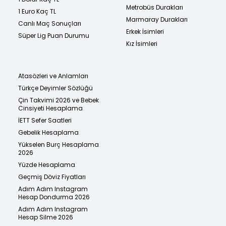
Metrobüs Durakları
1 Euro Kaç TL
Marmaray Durakları
Canlı Maç Sonuçları
Erkek İsimleri
Süper Lig Puan Durumu
Kız İsimleri
Atasözleri ve Anlamları
Türkçe Deyimler Sözlüğü
Çin Takvimi 2026 ve Bebek
Cinsiyeti Hesaplama
İETT Sefer Saatleri
Gebelik Hesaplama
Yükselen Burç Hesaplama
2026
Yüzde Hesaplama
Geçmiş Döviz Fiyatları
Adım Adım Instagram
Hesap Dondurma 2026
Adım Adım Instagram
Hesap Silme 2026