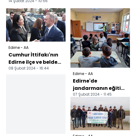
14 Şubat 2024 - 10:56
Edirne - AA
Cumhur İttifakı'nın
Edirne ilçe ve belde
08 Şubat 2024 - 16:44
belediye başkan
Edirne - AA
adayları tanıtıldı
Edirne'de
jandarmanın eğitim
07 Şubat 2024 - 11:45
faaliyetleri sürüyor