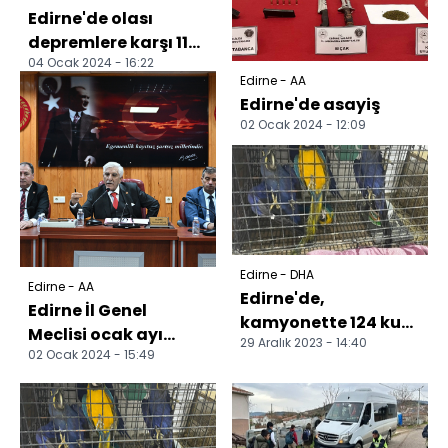
Edirne'de olası
depremlere karşı 11
04 Ocak 2024 - 16:22
konteyner barınma
Edirne - AA
alanı bulunuyor
Edirne'de asayiş
02 Ocak 2024 - 12:09
Edirne - DHA
Edirne - AA
Edirne'de,
Edirne İl Genel
kamyonette 124 kuş
Meclisi ocak ayı
29 Aralık 2023 - 14:40
ele geçirildi
02 Ocak 2024 - 15:49
toplantıları başladı