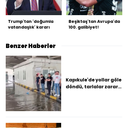
Trump'tan 'doğumla
Beşiktaş'tan Avrupa'da
vatandaşlık' kararı
100. galibiyet!
Benzer Haberler
Kapıkule'de yollar göle
döndü, tarlalar zarar
gördü Sağanak ve
dolu yağışı...