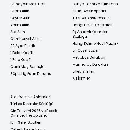
Günaydın Mesajları
Dünya Tarihi ve Türk Tarihi
Gram Altın
İslam Ansiklopedisi
Çeyrek Altın
TÜBİTAK Ansiklopedisi
Yarım Altın
Hangi Besin Kaç Kalori
Ata Altın
Eş Anlamlı Kelimeler
Sözlüğü
Cumhuriyet Altını
Hangi Kelime Nasıl Yazılır?
22 Ayar Bilezik
En Güzel Sözler
1 Dolar Kaç TL
Metrobüs Durakları
1 Euro Kaç TL
Marmaray Durakları
Canlı Maç Sonuçları
Erkek İsimleri
Süper Lig Puan Durumu
Kız İsimleri
Atasözleri ve Anlamları
Türkçe Deyimler Sözlüğü
Çin Takvimi 2026 ve Bebek
Cinsiyeti Hesaplama
İETT Sefer Saatleri
Gebelik Hesaplama