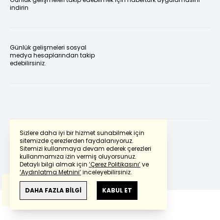
indirin
Günlük gelişmeleri sosyal
medya hesaplarından takip
edebilirsiniz.
Sizlere daha iyi bir hizmet sunabilmek için
sitemizde çerezlerden faydalanıyoruz.
Sitemizi kullanmaya devam ederek çerezleri
Powered by
Translate
kullanmamıza izin vermiş oluyorsunuz.
Detaylı bilgi almak için
‘Çerez Politikasını’
ve
‘Aydınlatma Metnini’
inceleyebilirsiniz.
Bu çeviride
Google Translete
kullanılmıştır.
Anlam ve çeviri hatalarından
haberturk.com
DAHA FAZLA BİLGİ
KABUL ET
sorumlu değildir.