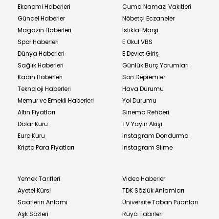
Ekonomi Haberleri
Cuma Namazı Vakitleri
Güncel Haberler
Nöbetçi Eczaneler
Magazin Haberleri
İstiklal Marşı
Spor Haberleri
E Okul VBS
Dünya Haberleri
E Devlet Giriş
Sağlık Haberleri
Günlük Burç Yorumları
Kadın Haberleri
Son Depremler
Teknoloji Haberleri
Hava Durumu
Memur ve Emekli Haberleri
Yol Durumu
Altın Fiyatları
Sinema Rehberi
Dolar Kuru
TV Yayın Akışı
Euro Kuru
Instagram Dondurma
Kripto Para Fiyatları
Instagram Silme
Yemek Tarifleri
Video Haberler
Ayetel Kürsi
TDK Sözlük Anlamları
Saatlerin Anlamı
Üniversite Taban Puanları
Aşk Sözleri
Rüya Tabirleri