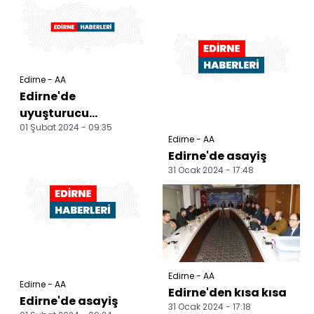
Edirne - AA
Edirne'de
uyuşturucu
01 Şubat 2024 - 09:35
operasyonlarında 10
Edirne - AA
şüpheli yakalandı
Edirne'de asayiş
31 Ocak 2024 - 17:48
Edirne - AA
Edirne - AA
Edirne'den kısa kısa
Edirne'de asayiş
31 Ocak 2024 - 17:18