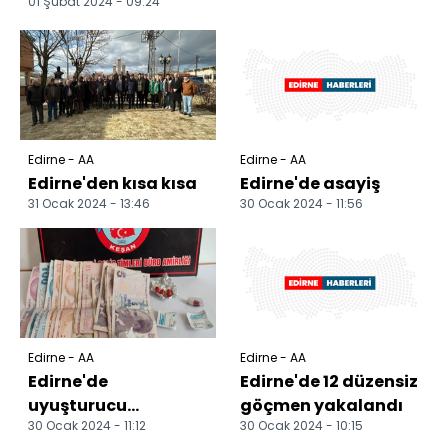
01 Şubat 2024 - 09:24
Edirne - AA
Edirne - AA
Edirne'den kısa kısa
Edirne'de asayiş
31 Ocak 2024 - 13:46
30 Ocak 2024 - 11:56
Edirne - AA
Edirne - AA
Edirne'de
Edirne'de 12 düzensiz
uyuşturucu
göçmen yakalandı
30 Ocak 2024 - 11:12
30 Ocak 2024 - 10:15
operasyonlarında 7