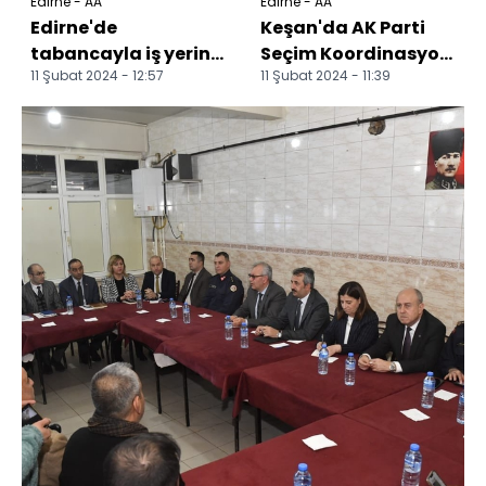
Edirne - AA
Edirne - AA
Edirne'de
Keşan'da AK Parti
tabancayla iş yerine
Seçim Koordinasyon
11 Şubat 2024 - 12:57
11 Şubat 2024 - 11:39
ateş eden kişi
Merkezi açıldı
tutuklandı