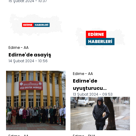
15 Şubat 2024 - 10:37
Edirne - AA
Edirne'de asayiş
14 Şubat 2024 - 10:56
Edirne - AA
Edirne'de
uyuşturucu
13 Şubat 2024 - 09:53
operasyonlarında 7
şüpheli yakalandı