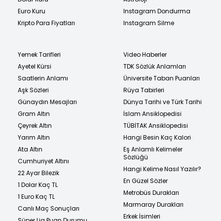
Euro Kuru
Instagram Dondurma
Kripto Para Fiyatları
Instagram Silme
Yemek Tarifleri
Video Haberler
Ayetel Kürsi
TDK Sözlük Anlamları
Saatlerin Anlamı
Üniversite Taban Puanları
Aşk Sözleri
Rüya Tabirleri
Günaydın Mesajları
Dünya Tarihi ve Türk Tarihi
Gram Altın
İslam Ansiklopedisi
Çeyrek Altın
TÜBİTAK Ansiklopedisi
Yarım Altın
Hangi Besin Kaç Kalori
Ata Altın
Eş Anlamlı Kelimeler
Sözlüğü
Cumhuriyet Altını
Hangi Kelime Nasıl Yazılır?
22 Ayar Bilezik
En Güzel Sözler
1 Dolar Kaç TL
Metrobüs Durakları
1 Euro Kaç TL
Marmaray Durakları
Canlı Maç Sonuçları
Erkek İsimleri
Süper Lig Puan Durumu