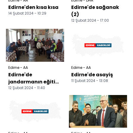
Edirne - AA
Edirne - DHA
Edirne'den kısa kısa
Edirne'de sağanak
14 Şubat 2024 - 10:29
(2)
12 Şubat 2024 - 17:00
Edirne - AA
Edirne - AA
Edirne'de
Edirne'de asayiş
11 Şubat 2024 - 13:08
jandarmanın eğitim
12 Şubat 2024 - 11:40
faaliyetleri sürüyor