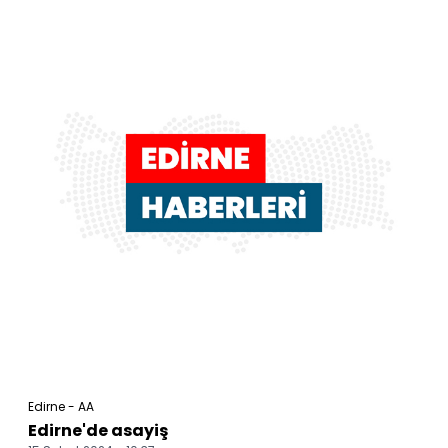
Edirne - AA
Edirne'de asayiş