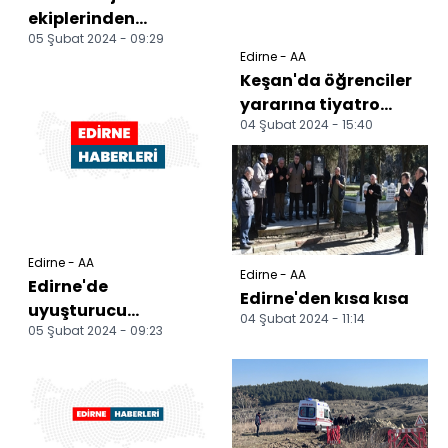
ekiplerinden
05 Şubat 2024 - 09:29
vatandaşlara trafik
Edirne - AA
eğitimi
Keşan'da öğrenciler
yararına tiyatro
04 Şubat 2024 - 15:40
sahnelendi
Edirne - AA
Edirne - AA
Edirne'de
Edirne'den kısa kısa
uyuşturucu
04 Şubat 2024 - 11:14
05 Şubat 2024 - 09:23
operasyonlarında 12
şüpheli yakalandı