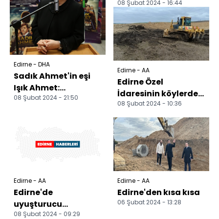
08 Şubat 2024 - 16:44
belediye başkan
adayları tanıtıldı
Edirne - DHA
Edirne - AA
Sadık Ahmet'in eşi
Edirne Özel
Işık Ahmet:
İdaresinin köylerdeki
08 Şubat 2024 - 21:50
Hayatının beyaz
08 Şubat 2024 - 10:36
yatırımları sürüyor
perdeye aktarılması
Türk gen...
Edirne - AA
Edirne - AA
Edirne'de
Edirne'den kısa kısa
06 Şubat 2024 - 13:28
uyuşturucu
08 Şubat 2024 - 09:29
operasyonlarında 4