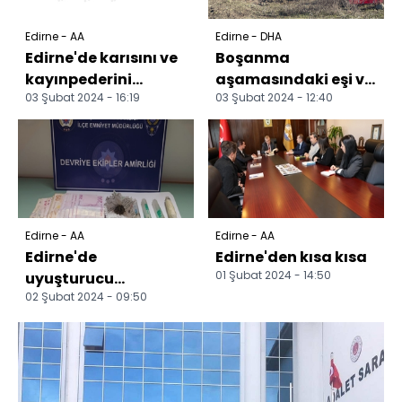
Edirne - AA
Edirne - DHA
Edirne'de karısını ve
Boşanma
kayınpederini
aşamasındaki eşi ve
03 Şubat 2024 - 16:19
03 Şubat 2024 - 12:40
silahla yaralayan
kayınpederini
kişi intihar girişimi...
silahla yaralayıp,
intihara kalkı...
Edirne - AA
Edirne - AA
Edirne'de
Edirne'den kısa kısa
01 Şubat 2024 - 14:50
uyuşturucu
02 Şubat 2024 - 09:50
operasyonlarında 12
şüpheli yakalandı