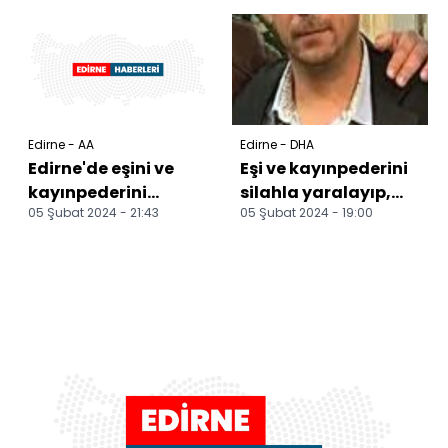
şüpheli yakalandı
Edirne - AA
Edirne - DHA
Edirne'de eşini ve
Eşi ve kayınpederini
kayınpederini
silahla yaralayıp,
05 Şubat 2024 - 21:43
05 Şubat 2024 - 19:00
silahla yaralayıp
intihara kalkışan
intihar girişiminde
koca hayatını kay...
bulu...