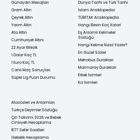
Günaydın Mesajları
Dünya Tarihi ve Türk Tarihi
Gram Altın
İslam Ansiklopedisi
Çeyrek Altın
TÜBİTAK Ansiklopedisi
Yarım Altın
Hangi Besin Kaç Kalori
Ata Altın
Eş Anlamlı Kelimeler
Sözlüğü
Cumhuriyet Altını
Hangi Kelime Nasıl Yazılır?
22 Ayar Bilezik
En Güzel Sözler
1 Dolar Kaç TL
Metrobüs Durakları
1 Euro Kaç TL
Marmaray Durakları
Canlı Maç Sonuçları
Erkek İsimleri
Süper Lig Puan Durumu
Kız İsimleri
Atasözleri ve Anlamları
Türkçe Deyimler Sözlüğü
Çin Takvimi 2026 ve Bebek
Cinsiyeti Hesaplama
İETT Sefer Saatleri
Gebelik Hesaplama