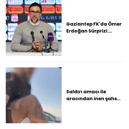
Gaziantep FK'da Ömer
Erdoğan Sürprizi:
Bursaspor ve Erokspor
da devrede
Saldırı amacı ile
aracından inen şahsa
180 bin TL ceza
Ehliyetine 60 gün sü...