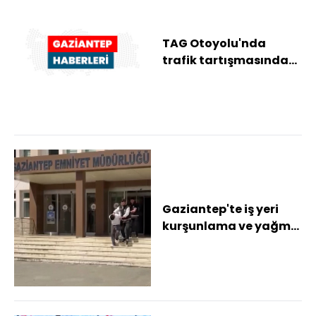
TAG Otoyolu'nda
trafik tartışmasında
saldırı amacıyla
araçtan inen
sürücüye...
Gaziantep'te iş yeri
kurşunlama ve yağma
şüphelisi 2 şahıs
tutuklandı