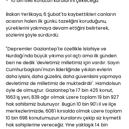
- "10 bin 698 konutun kuralarını çekeceğiz"
Bakan Yerlikaya, 6 Şubat'ta kaybettikleri canların
acısının halen ilk günkü tazeliğini koruduğunu,
yüreklerini yakmaya devam ettiğini belirterek,
sözlerini şöyle sürdürdü:
"Depremler Gaziantep'te özellikle İslahiye ve
Nurdağı'nda büyük yıkıma yol açtı ama ilk günden
beri ne dedik 'devletimiz milletimiz için vardır. Sayın
Cumhurbaşkanı'mızın liderliğinde yıkılan evlerin
daha iyisini, daha güzelini, daha güvenlisini yapmaya
devletimiz de milletimiz de muktedirdir'. Hamdolsun
öyle de olmuştur. Gaziantep'te 17 bin 425 konut,
1663 iş yeri, 839 ağır olmak üzere toplam 19 bin 927
hak sahibimiz bulunuyor. Bugün 10 bin 90'ı il ve ilçe
merkezlerimizde, 608'i kırsalda olmak üzere toplam
10 bin 698 konutumuzun kuralarını çekip siz kıymetli
hak sahiplerine vereceğiz. Yine yaklaşık 14 bin