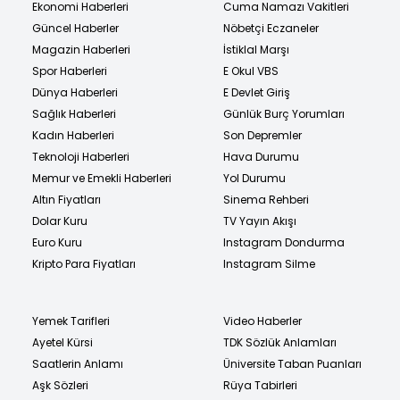
Ekonomi Haberleri
Cuma Namazı Vakitleri
Güncel Haberler
Nöbetçi Eczaneler
Magazin Haberleri
İstiklal Marşı
Spor Haberleri
E Okul VBS
Dünya Haberleri
E Devlet Giriş
Sağlık Haberleri
Günlük Burç Yorumları
Kadın Haberleri
Son Depremler
Teknoloji Haberleri
Hava Durumu
Memur ve Emekli Haberleri
Yol Durumu
Altın Fiyatları
Sinema Rehberi
Dolar Kuru
TV Yayın Akışı
Euro Kuru
Instagram Dondurma
Kripto Para Fiyatları
Instagram Silme
Yemek Tarifleri
Video Haberler
Ayetel Kürsi
TDK Sözlük Anlamları
Saatlerin Anlamı
Üniversite Taban Puanları
Aşk Sözleri
Rüya Tabirleri