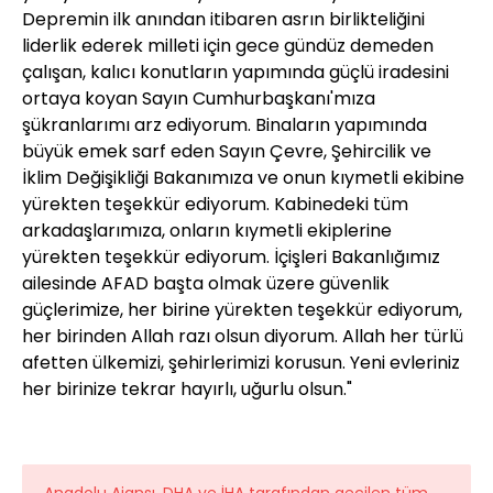
Depremin ilk anından itibaren asrın birlikteliğini
liderlik ederek milleti için gece gündüz demeden
çalışan, kalıcı konutların yapımında güçlü iradesini
ortaya koyan Sayın Cumhurbaşkanı'mıza
şükranlarımı arz ediyorum. Binaların yapımında
büyük emek sarf eden Sayın Çevre, Şehircilik ve
İklim Değişikliği Bakanımıza ve onun kıymetli ekibine
yürekten teşekkür ediyorum. Kabinedeki tüm
arkadaşlarımıza, onların kıymetli ekiplerine
yürekten teşekkür ediyorum. İçişleri Bakanlığımız
ailesinde AFAD başta olmak üzere güvenlik
güçlerimize, her birine yürekten teşekkür ediyorum,
her birinden Allah razı olsun diyorum. Allah her türlü
afetten ülkemizi, şehirlerimizi korusun. Yeni evleriniz
her birinize tekrar hayırlı, uğurlu olsun."
Anadolu Ajansı, DHA ve İHA tarafından geçilen tüm