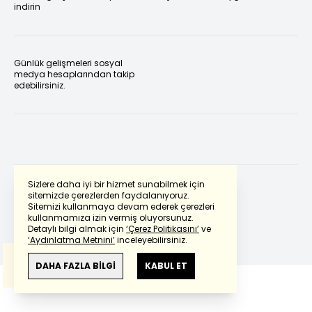
indirin
Günlük gelişmeleri sosyal
medya hesaplarından takip
edebilirsiniz.
Sizlere daha iyi bir hizmet sunabilmek için
sitemizde çerezlerden faydalanıyoruz.
Sitemizi kullanmaya devam ederek çerezleri
Powered by
Translate
kullanmamıza izin vermiş oluyorsunuz.
Detaylı bilgi almak için
‘Çerez Politikasını’
ve
‘Aydınlatma Metnini’
inceleyebilirsiniz.
Bu çeviride
Google Translete
kullanılmıştır.
Anlam ve çeviri hatalarından
haberturk.com
DAHA FAZLA BİLGİ
KABUL ET
sorumlu değildir.