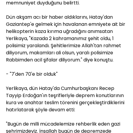
memnuniyet duyduğunu belirtti.
Dün akşam acı bir haber aldıklarını, Hatay'dan
Gaziantep'e gelmek için havalanan emniyete ait bir
helikopterin kaza kırıma uğradığını anımsatan
Yerlikaya, "Kazada 2 kahramanımız şehit oldu, 1
polisimiz yaralandı. Şehitlerimize Allah'tan rahmet
diliyorum, makamları ali olsun, yaralı polisimize
Rabbimden acil şifalar diliyorum." diye konuştu.
- "7'den 70'e bir olduk"
Yerlikaya, dün Hatay'da Cumhurbaşkanı Recep
Tayyip Erdoğan'ın teşrifleriyle deprem konutlarının
kura ve anahtar teslim törenini gerçekleştirdiklerini
hatırlatarak şöyle devam etti:
"Bugün de milli mücadelemize rehberlik eden gazi
şehrimizdeyiz. İnşallah bugün de depremzede