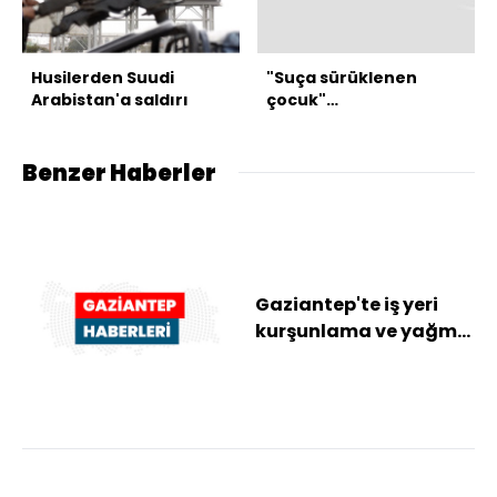
Husilerden Suudi
"Suça sürüklenen
Arabistan'a saldırı
çocuk"
düzenlemesinde 2
madde kabul edildi
Benzer Haberler
Gaziantep'te iş yeri
kurşunlama ve yağma
olayına karışan 2
şüpheli tutuklan...