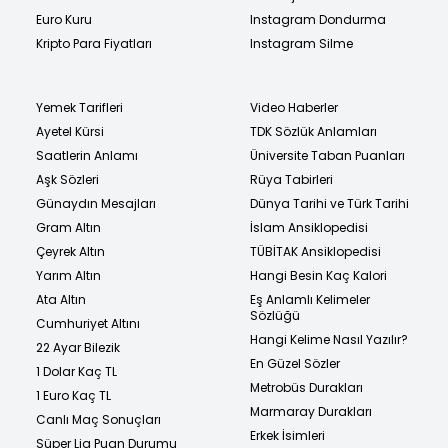
Euro Kuru
Instagram Dondurma
Kripto Para Fiyatları
Instagram Silme
Yemek Tarifleri
Video Haberler
Ayetel Kürsi
TDK Sözlük Anlamları
Saatlerin Anlamı
Üniversite Taban Puanları
Aşk Sözleri
Rüya Tabirleri
Günaydın Mesajları
Dünya Tarihi ve Türk Tarihi
Gram Altın
İslam Ansiklopedisi
Çeyrek Altın
TÜBİTAK Ansiklopedisi
Yarım Altın
Hangi Besin Kaç Kalori
Ata Altın
Eş Anlamlı Kelimeler
Sözlüğü
Cumhuriyet Altını
Hangi Kelime Nasıl Yazılır?
22 Ayar Bilezik
En Güzel Sözler
1 Dolar Kaç TL
Metrobüs Durakları
1 Euro Kaç TL
Marmaray Durakları
Canlı Maç Sonuçları
Erkek İsimleri
Süper Lig Puan Durumu