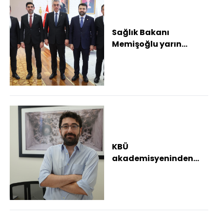
Sağlık Bakanı
Memişoğlu yarın
Karabük'e geliyor
KBÜ
akademisyeninden
Safranbolu'nun
köylerini geleceğe
taşıyan belgesel