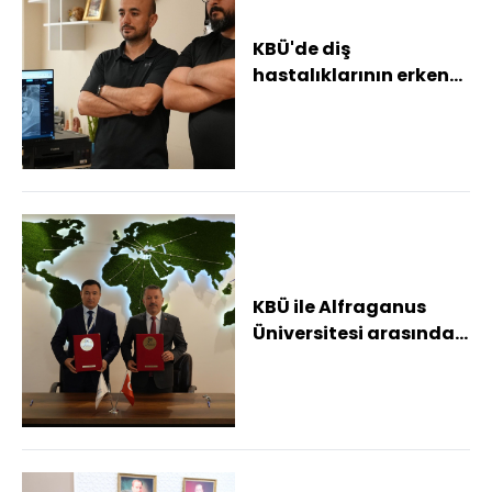
KBÜ'de diş
hastalıklarının erken
tespiti için yapay zeka
tabanlı sistem gel...
KBÜ ile Alfraganus
Üniversitesi arasında
akademik iş birliği