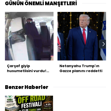
GÜNÜN ÖNEMLİ MANŞETLERİ
Çarşaf giyip
Netanyahu Trump'ın
husumetlisini vurdu!
Gazze planını reddetti
Takside kelepçe!
Benzer Haberler