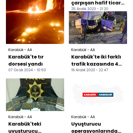
çarpışan hafif ticari
25 Aralık 2023 - 21:20
araçtaki 2 kişi
yaralandı
Karabük - AA
Karabük - AA
Karabük'te tır
Karabük'te iki farklı
dorsesi yandı
trafik kazasında 4
07 Ocak 2024 - 10:50
16 Aralık 2023 - 22:47
kişi yaralandı
Karabük - AA
Karabük - AA
Karabük'teki
Uyuşturucu
uyuşturucu
operasyonlarında