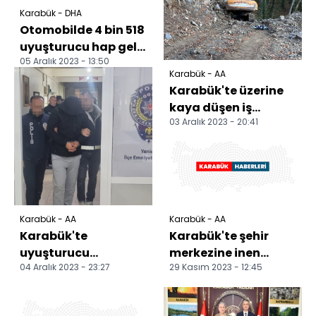
Karabük - DHA
Otomobilde 4 bin 518
uyuşturucu hap gele
05 Aralık 2023 - 13:50
geçirildi: 4
Karabük - AA
tutuklama
Karabük'te üzerine
kaya düşen iş
03 Aralık 2023 - 20:41
makinesinin
operatörü hayatını
kaybetti
Karabük - AA
Karabük - AA
Karabük'te
Karabük'te şehir
uyuşturucu
merkezine inen
04 Aralık 2023 - 23:27
29 Kasım 2023 - 12:45
operasyonunda 4
yaban hayvanları
kişi tutuklandı
cep telefonuyla
görüntülen...