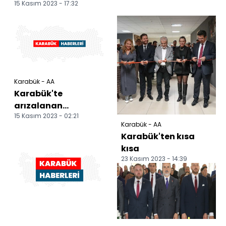
15 Kasım 2023 - 17:32
Karabük - AA
Karabük'te
arızalanan
15 Kasım 2023 - 02:21
otomobilinden inen
Karabük - AA
sürücü başka bir
Karabük'ten kısa
aracın çarpması s...
kısa
23 Kasım 2023 - 14:39