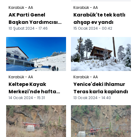
Karabük - AA
Karabük - AA
AK Parti Genel
Karabük'te tek katlı
Başkan Yardımcısı
ahşap ev yandı
10 Şubat 2024 - 17:46
15 Ocak 2024 - 00:42
Karaaslan,
Karabük'te aday
tanıtım toplant...
Karabük - AA
Karabük - AA
Keltepe Kayak
Yenice'deki Ihlamur
Merkezi'nde hafta
Teras karla kaplandı
14 Ocak 2024 - 15:31
13 Ocak 2024 - 14:40
sonu yoğunluğu