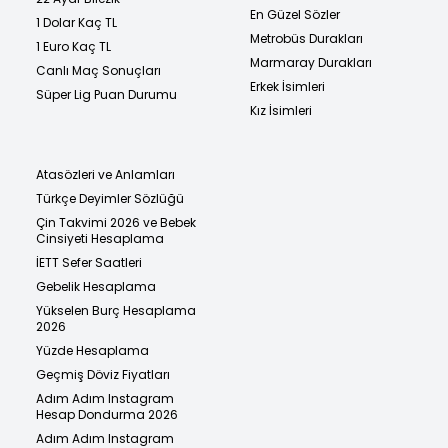
En Güzel Sözler
1 Dolar Kaç TL
Metrobüs Durakları
1 Euro Kaç TL
Marmaray Durakları
Canlı Maç Sonuçları
Erkek İsimleri
Süper Lig Puan Durumu
Kız İsimleri
Atasözleri ve Anlamları
Türkçe Deyimler Sözlüğü
Çin Takvimi 2026 ve Bebek
Cinsiyeti Hesaplama
İETT Sefer Saatleri
Gebelik Hesaplama
Yükselen Burç Hesaplama
2026
Yüzde Hesaplama
Geçmiş Döviz Fiyatları
Adım Adım Instagram
Hesap Dondurma 2026
Adım Adım Instagram