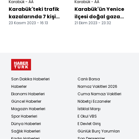
Karabük - AA
Karabük - AA
Karabük'teki trafik
Karabük'ün Yenice
kazalarında 7 kişi
ilçesi doğal gaza
23 Kasım 2023 - 16:13
21 Ekim 2023 - 23:32
yaralandı
kavuştu
Son Dakika Haberleri
Canlı Borsa
Haberler
Namaz Vakitleri 2026
Ekonomi Haberleri
Cuma Namazı Vakitleri
Güncel Haberler
Nöbetçi Eczaneler
Magazin Haberleri
İstiklal Marşı
Spor Haberleri
E Okul VBS
Dünya Haberleri
E Devlet Giriş
Sağlık Haberleri
Günlük Burç Yorumları
Kadın Haberleri
Son Depremler