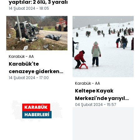
yaptılar: 2 ölü, 3 yaralı
14 Şubat 2024 - 18:05
Karabük - AA
Karabük'te
cenazeye giderken
14 Şubat 2024 - 17:00
kaza yapan hafif
Karabük - AA
ticari araçtaki 2 kişi
Keltepe Kayak
öldü
Merkezi'nde yarıyıl
04 Şubat 2024 - 15:57
tatili yoğunluğu
sürüyor