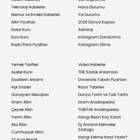
Teknoloji Haberleri
Hava Durumu
Memur ve Emekli Haberleri
Yol Durumu
Altın Fiyatları
2026 Dünya Kupası
Dolar Kuru
Astroloji
Euro Kuru
Instagram Dondurma
Kripto Para Fiyatları
Instagram Silme
Yemek Tarifleri
Video Haberler
Ayetel Kürsi
TDK Sözlük Anlamları
Saatlerin Anlamı
Üniversite Taban Puanları
Aşk Sözleri
Rüya Tabirleri
Günaydın Mesajları
Dünya Tarihi ve Türk Tarihi
Gram Altın
İslam Ansiklopedisi
Çeyrek Altın
TÜBİTAK Ansiklopedisi
Yarım Altın
Hangi Besin Kaç Kalori
Ata Altın
Eş Anlamlı Kelimeler
Sözlüğü
Cumhuriyet Altını
Hangi Kelime Nasıl Yazılır?
22 Ayar Bilezik