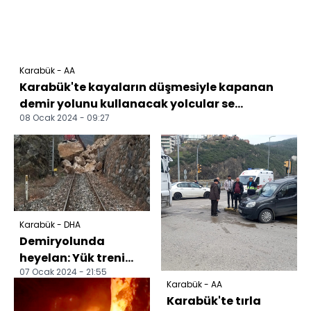
Karabük - AA
Karabük'te kayaların düşmesiyle kapanan
demir yolunu kullanacak yolcular se...
08 Ocak 2024 - 09:27
Karabük - DHA
Demiryolunda
heyelan: Yük treni
07 Ocak 2024 - 21:55
raydan çıktı
Karabük - AA
Karabük'te tırla