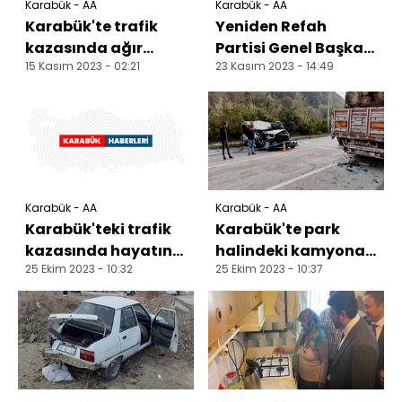
Karabük - AA
Karabük - AA
Karabük'te trafik
Yeniden Refah
kazasında ağır
Partisi Genel Başkan
15 Kasım 2023 - 02:21
23 Kasım 2023 - 14:49
yaralanan infaz
Yardımcısı Kılıç,
koruma memuru
Karabük'te konuştu:
hayatını kay...
Karabük - AA
Karabük - AA
Karabük'teki trafik
Karabük'te park
kazasında hayatını
halindeki kamyona
25 Ekim 2023 - 10:32
25 Ekim 2023 - 10:37
kaybeden kişi
çarpan minibüste 1
defnedildi
kişi öldü