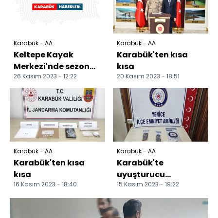
Karabük - AA
Karabük - AA
Keltepe Kayak
Karabük'ten kısa
Merkezi'nde sezon
kısa
26 Kasım 2023 - 12:22
20 Kasım 2023 - 18:51
açılışı için aralık
sonu bekleniyor
Karabük - AA
Karabük - AA
Karabük'ten kısa
Karabük'te
kısa
uyuşturucu
16 Kasım 2023 - 18:40
15 Kasım 2023 - 19:22
operasyonunda 2
kişi gözaltına alındı