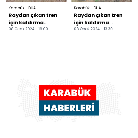
Karabük - DHA
Karabük - DHA
Raydan çıkan tren
Raydan çıkan tren
için kaldırma
için kaldırma
08 Ocak 2024 - 16:00
08 Ocak 2024 - 13:30
çalışması; ekipler
çalışması; ekipler
vagonlar ile gidiyor
vagonlar ile gidiyor
(2)