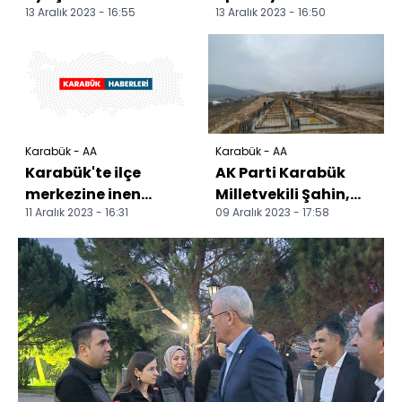
13 Aralık 2023 - 16:55
13 Aralık 2023 - 16:50
operasyonlarında 4
yakalanan 4 zanlıya
şüpheli yakalandı
adli kontrol
Karabük - AA
Karabük - AA
Karabük'te ilçe
AK Parti Karabük
merkezine inen
Milletvekili Şahin,
11 Aralık 2023 - 16:31
09 Aralık 2023 - 17:58
domuzlar cep
kültür ve turizm
telefonuyla
alanındaki
görüntülendi
çalışmalar...