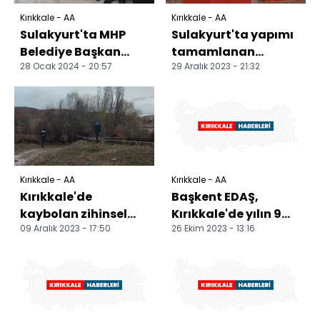
Kırıkkale - AA
Kırıkkale - AA
Sulakyurt'ta MHP
Sulakyurt'ta yapımı
Belediye Başkan
tamamlanan
28 Ocak 2024 - 20:57
29 Aralık 2023 - 21:32
adayı Bildik'in seçim
yürüyüş yolu ve
bürosu açıldı
mesire alanı hizmete
alındı
Kırıkkale - AA
Kırıkkale - AA
Kırıkkale'de
Başkent EDAŞ,
kaybolan zihinsel
Kırıkkale'de yılın 9
09 Aralık 2023 - 17:50
26 Ekim 2023 - 13:16
engelli genç
ayında bakım,
aranıyor
onarım ve
yatırımlarını sü...