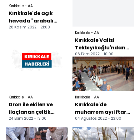
Kırıkkale - AA
Kırıkkale'de açık
havada "arabalı
26 Kasım 2022 - 21:00
sinema" etkinliği
Kırıkkale - AA
düzenlendi
Kırıkkale Valisi
Tekbıyıkoğlu'ndan
06 Ekim 2022 - 10:00
Sulakyurt ilçesine
ziyaret
Kırıkkale - AA
Kırıkkale - AA
Dron ile ekilen ve
Kırıkkale'de
ilaçlanan çeltik
muharrem ayı iftar
24 Ekim 2022 - 13:00
04 Ağustos 2022 - 23:00
tarlalarında hasat
programı
sürüyor
düzenlendi