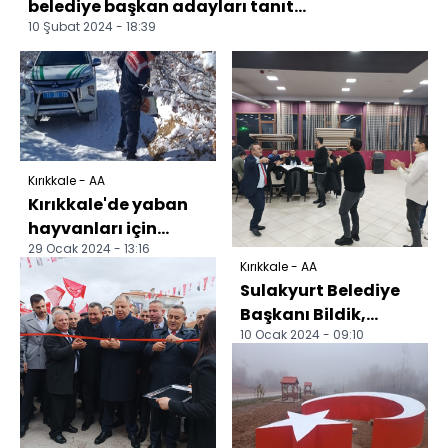
belediye başkan adayları tanıt...
10 Şubat 2024 - 18:39
Kırıkkale - AA
Kırıkkale'de yaban
hayvanları için
29 Ocak 2024 - 13:16
doğaya yiyecek
Kırıkkale - AA
bırakıldı
Sulakyurt Belediye
Başkanı Bildik,
10 Ocak 2024 - 09:10
gazetecilerle
buluştu