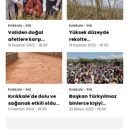
Kırıkkale - İHA
Kırıkkale - İHA
Validen doğal
Yüksek düzeyde
afetlere karşı
rekolte
13 Haziran 2022 - 18:00
13 Haziran 2022 - 16:00
çiftçilere uyarı:
bekleniyordu,
"TARSİM sigortasını
tamamı zarar
yaptırın...
gördü: Çiftçilere
destek...
Kırıkkale - İHA
Kırıkkale - İHA
Kırıkkale'de dolu ve
Başkan Türkyılmaz
sağanak etkili oldu:
binlerce kişiyi
11 Haziran 2022 - 19:00
23 Mayıs 2022 - 16:00
Dereler taşma
ağırladı
noktasına geldi