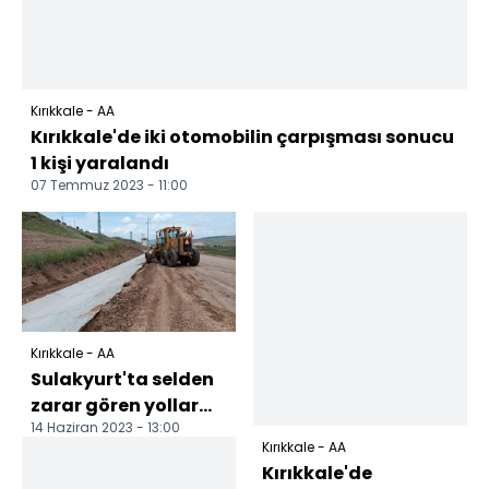
Kırıkkale - AA
Kırıkkale'de iki otomobilin çarpışması sonucu
1 kişi yaralandı
07 Temmuz 2023 - 11:00
Kırıkkale - AA
Sulakyurt'ta selden
zarar gören yollar
14 Haziran 2023 - 13:00
onarılıyor
Kırıkkale - AA
Kırıkkale'de