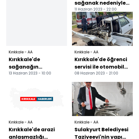
sağanak nedeniyle
11 Haziran 2023 - 22:00
dereler taştı, 21
küçükbaş hayvan
telef oldu
Kırıkkale - AA
Kırıkkale - AA
Kırıkkale'de
Kırıkkale'de öğrenci
sağanağın
servisi ile otomobil
13 Haziran 2023 - 10:00
08 Haziran 2023 - 21:00
ardından 19 köyde
çarpıştı 17 kişi
hasar oluştu
yaralandı
Kırıkkale - AA
Kırıkkale - AA
Kırıkkale'de arazi
Sulakyurt Belediyesi
anlaşmazlığı
Taziyeevi'nin yapımı