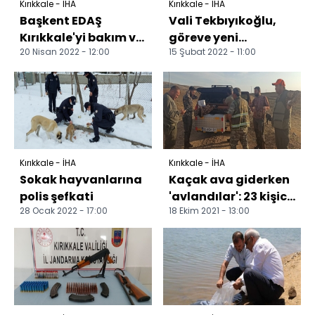
Kırıkkale - İHA
Kırıkkale - İHA
Başkent EDAŞ
Vali Tekbıyıkoğlu,
Kırıkkale'yi bakım ve
göreve yeni
20 Nisan 2022 - 12:00
15 Şubat 2022 - 11:00
yatırımlarıyla
başlayan
aydınlattı
kaymakamları
kabul etti
Kırıkkale - İHA
Kırıkkale - İHA
Sokak hayvanlarına
Kaçak ava giderken
polis şefkati
'avlandılar': 23 kişice
28 Ocak 2022 - 17:00
18 Ekim 2021 - 13:00
ceza yağdı