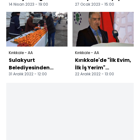
14 Nisan 2023 - 19:00
27 Ocak 2023 - 15:00
nedeniyle çıkan
tamamlandı
kavgada 1 kişi
öldürüldü
Kırıkkale - AA
Kırıkkale - AA
Sulakyurt
Kırıkkale'de "İlk Evim,
Belediyesinden
İlk İş Yerim"
31 Aralık 2022 - 12:00
22 Aralık 2022 - 13:00
esnafa çorba ikramı
projesinde konut
kuraları çekildi