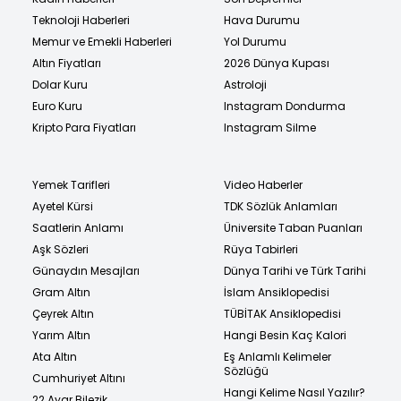
Teknoloji Haberleri
Hava Durumu
Memur ve Emekli Haberleri
Yol Durumu
Altın Fiyatları
2026 Dünya Kupası
Dolar Kuru
Astroloji
Euro Kuru
Instagram Dondurma
Kripto Para Fiyatları
Instagram Silme
Yemek Tarifleri
Video Haberler
Ayetel Kürsi
TDK Sözlük Anlamları
Saatlerin Anlamı
Üniversite Taban Puanları
Aşk Sözleri
Rüya Tabirleri
Günaydın Mesajları
Dünya Tarihi ve Türk Tarihi
Gram Altın
İslam Ansiklopedisi
Çeyrek Altın
TÜBİTAK Ansiklopedisi
Yarım Altın
Hangi Besin Kaç Kalori
Ata Altın
Eş Anlamlı Kelimeler
Sözlüğü
Cumhuriyet Altını
Hangi Kelime Nasıl Yazılır?
22 Ayar Bilezik