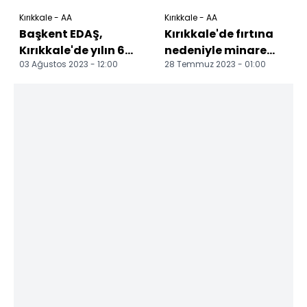
Kırıkkale - AA
Kırıkkale - AA
Başkent EDAŞ,
Kırıkkale'de fırtına
Kırıkkale'de yılın 6
nedeniyle minare
03 Ağustos 2023 - 12:00
28 Temmuz 2023 - 01:00
ayında bakım,
yıkıldı
onarım ve
yatırımlarını sü...