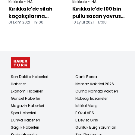
Kırıkkale - İHA
Kırıkkale - İHA
Kırıkkale'de silah
Kırıkkale'de 100 bin
kaçakçılarına
pullu sazan yavrusu
01 Ekim 2021 - 19:00
10 Eylül 2021 - 17:00
operasyon: 3 gözaltı
gölete bırakıldı
Son Dakika Haberleri
Canlı Borsa
Haberler
Namaz Vakitleri 2026
Ekonomi Haberleri
Cuma Namazı Vakitleri
Güncel Haberler
Nöbetçi Eczaneler
Magazin Haberleri
İstiklal Marşı
Spor Haberleri
E Okul VBS
Dünya Haberleri
E Devlet Giriş
Sağlık Haberleri
Günlük Burç Yorumları
Kadın Haberleri
Son Depremler