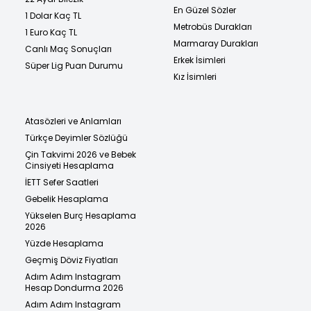
En Güzel Sözler
1 Dolar Kaç TL
Metrobüs Durakları
1 Euro Kaç TL
Marmaray Durakları
Canlı Maç Sonuçları
Erkek İsimleri
Süper Lig Puan Durumu
Kız İsimleri
Atasözleri ve Anlamları
Türkçe Deyimler Sözlüğü
Çin Takvimi 2026 ve Bebek
Cinsiyeti Hesaplama
İETT Sefer Saatleri
Gebelik Hesaplama
Yükselen Burç Hesaplama
2026
Yüzde Hesaplama
Geçmiş Döviz Fiyatları
Adım Adım Instagram
Hesap Dondurma 2026
Adım Adım Instagram