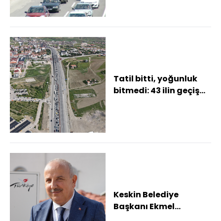
Tatil bitti, yoğunluk
bitmedi: 43 ilin geçiş
noktasında dönüş
trafiği yaşan...
Keskin Belediye
Başkanı Ekmel
Cönger'n yargılandığı