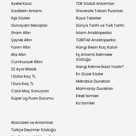
Ayetel Kürsi
TDK Sözlük Anlamları
Saatlerin Anlamı
Üniversite Taban Puanları
Aşk Sözleri
Rüya Tabirleri
Günaydın Mesajları
Dünya Tarihi ve Türk Tarihi
Gram Altın
İslam Ansiklopedisi
Çeyrek Altın
TÜBİTAK Ansiklopedisi
Yarım Altın
Hangi Besin Kaç Kalori
Ata Altın
Eş Anlamlı Kelimeler
Sözlüğü
Cumhuriyet Altını
Hangi Kelime Nasıl Yazılır?
22 Ayar Bilezik
En Güzel Sözler
1 Dolar Kaç TL
Metrobüs Durakları
1 Euro Kaç TL
Marmaray Durakları
Canlı Maç Sonuçları
Erkek İsimleri
Süper Lig Puan Durumu
Kız İsimleri
Atasözleri ve Anlamları
Türkçe Deyimler Sözlüğü