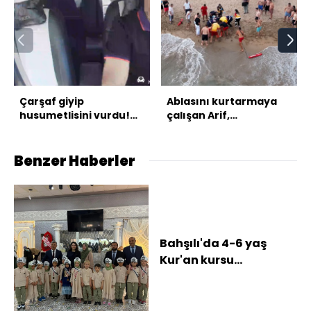
Çarşaf giyip
Ablasını kurtarmaya
husumetlisini vurdu!
çalışan Arif,
Takside kelepçe!
kurtarılamadı
Benzer Haberler
Bahşılı'da 4-6 yaş
Kur'an kursu
öğrencileri için
kapanış programı
düzenlend...