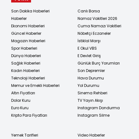
Son Dakika Haberleri
Canlı Borsa
Haberler
Namaz Vakitleri 2026
Ekonomi Haberleri
Cuma Namazı Vakitleri
Güncel Haberler
Nöbetçi Eczaneler
Magazin Haberleri
İstiklal Marşı
Spor Haberleri
E Okul VBS
Dünya Haberleri
E Devlet Giriş
Sağlık Haberleri
Günlük Burç Yorumları
Kadın Haberleri
Son Depremler
Teknoloji Haberleri
Hava Durumu
Memur ve Emekli Haberleri
Yol Durumu
Altın Fiyatları
Sinema Rehberi
Dolar Kuru
TV Yayın Akışı
Euro Kuru
Instagram Dondurma
Kripto Para Fiyatları
Instagram Silme
Yemek Tarifleri
Video Haberler