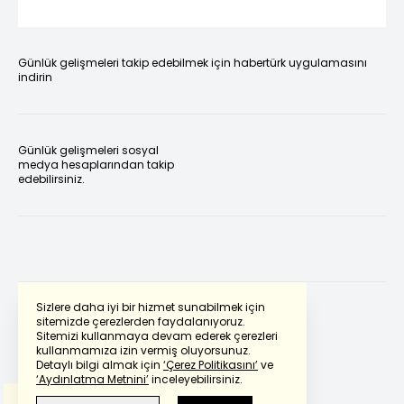
Günlük gelişmeleri takip edebilmek için habertürk uygulamasını
indirin
Günlük gelişmeleri sosyal
medya hesaplarından takip
edebilirsiniz.
Sizlere daha iyi bir hizmet sunabilmek için
sitemizde çerezlerden faydalanıyoruz.
Sitemizi kullanmaya devam ederek çerezleri
Powered by
Translate
kullanmamıza izin vermiş oluyorsunuz.
Detaylı bilgi almak için
‘Çerez Politikasını’
ve
‘Aydınlatma Metnini’
inceleyebilirsiniz.
Bu çeviride
Google Translete
kullanılmıştır.