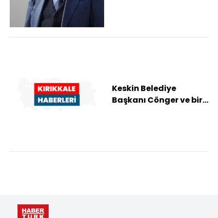
'rüşvet' davası
ertelen...
Keskin Belediye
Başkanı Cönger ve bir
müteahhidin "rüşvet"
iddiasıyla yargı...