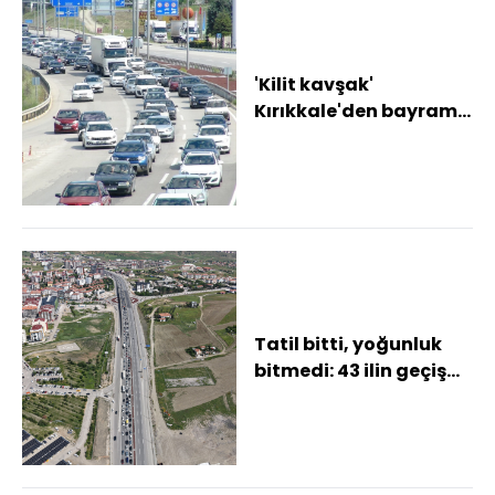
'Kilit kavşak'
Kırıkkale'den bayram
tatilinde 1,5 milyon
araç geçti
Tatil bitti, yoğunluk
bitmedi: 43 ilin geçiş
noktasında dönüş
trafiği yaşan...