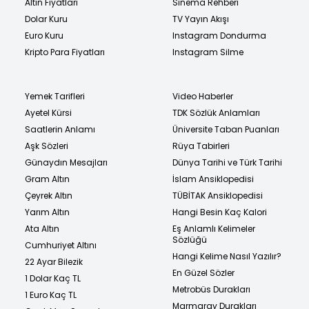
Altın Fiyatları
Sinema Rehberi
Dolar Kuru
TV Yayın Akışı
Euro Kuru
Instagram Dondurma
Kripto Para Fiyatları
Instagram Silme
Yemek Tarifleri
Video Haberler
Ayetel Kürsi
TDK Sözlük Anlamları
Saatlerin Anlamı
Üniversite Taban Puanları
Aşk Sözleri
Rüya Tabirleri
Günaydın Mesajları
Dünya Tarihi ve Türk Tarihi
Gram Altın
İslam Ansiklopedisi
Çeyrek Altın
TÜBİTAK Ansiklopedisi
Yarım Altın
Hangi Besin Kaç Kalori
Ata Altın
Eş Anlamlı Kelimeler
Sözlüğü
Cumhuriyet Altını
Hangi Kelime Nasıl Yazılır?
22 Ayar Bilezik
En Güzel Sözler
1 Dolar Kaç TL
Metrobüs Durakları
1 Euro Kaç TL
Marmaray Durakları