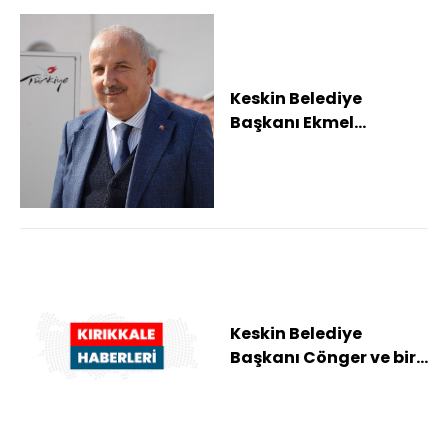
Keskin Belediye
Başkanı Ekmel
Cönger'n yargılandığı
'rüşvet' davası
ertelen...
Keskin Belediye
Başkanı Cönger ve bir
müteahhidin "rüşvet"
iddiasıyla yargı...