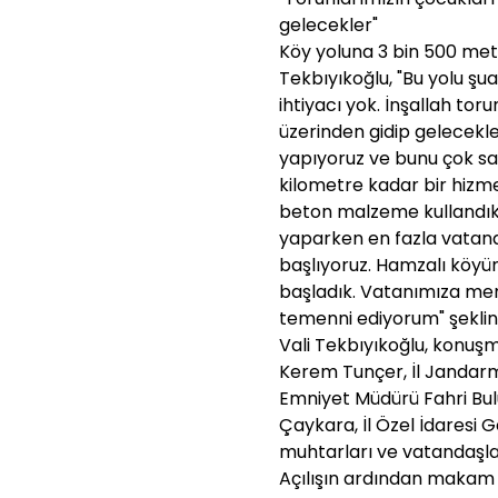
gelecekler"
Köy yoluna 3 bin 500 met
Tekbıyıkoğlu, "Bu yolu ş
ihtiyacı yok. İnşallah toru
üzerinden gidip gelecekle
yapıyoruz ve bunu çok s
kilometre kadar bir hizm
beton malzeme kullandık.
yaparken en fazla vatand
başlıyoruz. Hamzalı köyü
başladık. Vatanımıza mem
temenni ediyorum" şeklin
Vali Tekbıyıkoğlu, konu
Kerem Tunçer, İl Jandarm
Emniyet Müdürü Fahri Bulu
Çaykara, İl Özel İdaresi 
muhtarları ve vatandaşlar
Açılışın ardından makam 