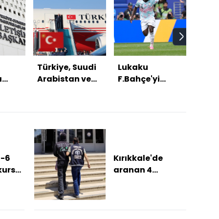
Türkiye, Suudi
Lukaku
Mek
ı
Arabistan ve
F.Bahçe'yi
Anla
5.
Pakistan'dan
beğendi!
nasıl
le
üçlü savunma
buld
r
anlaşması
4-6
Kırıkkale'de
kursu
aranan 4
için
hükümlü
yakalandı
.