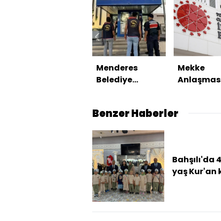
Menderes
Mekke
Belediye
Anlaşmas
Başkanı
NATO'nun 
tutuklandı
maddesiy
Benzer Haberler
çelişmiyo
Bahşılı'da 
yaş Kur'an 
öğrencileri 
kapanış
programı
düzenlend..