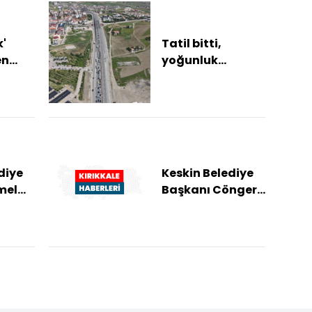
k'
Tatil bitti,
en
yoğunluk
ilinde
bitmedi: 43 ilin
araç
geçiş
noktasında
dönüş trafiği
yaşan...
diye
Keskin Belediye
mel
Başkanı Cönger
ve bir
ı
müteahhidin
vası
"rüşvet"
iddiasıyla yargı...