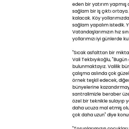
eden bir yatırım yapmış 
sağlam bir iş çıktı ortay
kalacak. Köy yollarımızda
sağlam yapalım istedik. Yol
Vatandaşlarımızın hız sın
yollarımızı iyi günlerde ku
"Sıcak asfalttan bir mikt
Vali Tekbıyıkoğlu, "Bugün
bulunmaktayız. Valilik bü
çalışma aslında çok güzel 
örnek teşkil edecek, diğer
bünyelerine kazandırmaya 
santralimizle beraber üz
özel bir teknikle sulayıp 
daha ucuza mal etmiş olu
çok daha uzun" diye konu
"Torunlarımızın çocukları 