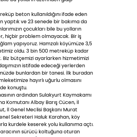
reküp beton kullanıldığını ifade eden
uan yaptık ve 23 senede bir bakıma da
nlarımızın çocukları bile bu yolların
r, hiçbir problem olmayacak. Bir iş
ağlam yapıyoruz. Hamzalı köyümüze 3,5
etimiz oldu. 3 bin 500 metreküp kadar
 Biz bütçemizi ayarlarken hizmetimizi
aşımızın istifade edeceği yerlerden
müzde bunlardan bir tanesi. İlk buradan
leketimize hayırlı uğurlu olmasını
de konuştu.
şmasının ardından Sulakyurt Kaymakamı
a Komutanı Albay Barış Cücen, İl
t, İl Genel Meclisi Başkanı Murat
Genel Sekreteri Haluk Karahan, köy
la kurdele keserek yolu kullanıma açtı.
aracının sürücü koltuğuna oturan