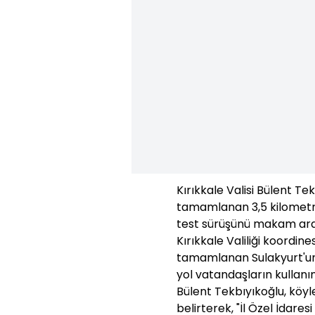
Kırıkkale Valisi Bülent T
tamamlanan 3,5 kilometre
test sürüşünü makam arac
Kırıkkale Valiliği koordin
tamamlanan Sulakyurt'un
yol vatandaşların kullanım
Bülent Tekbıyıkoğlu, köyl
belirterek, "İl Özel İdares