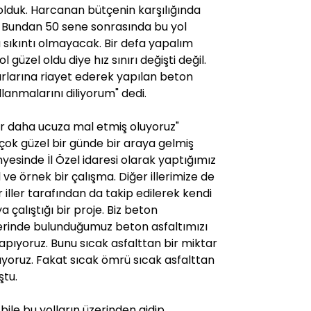
olduk. Harcanan bütçenin karşılığında
a. Bundan 50 sene sonrasında bu yol
 sıkıntı olmayacak. Bir defa yapalım
 güzel oldu diye hız sınırı değişti değil.
ırlarına riayet ederek yapılan beton
llanmalarını diliyorum" dedi.
ar daha ucuza mal etmiş oluyoruz"
 çok güzel bir günde bir araya gelmiş
nyesinde İl Özel idaresi olarak yaptığımız
ve örnek bir çalışma. Diğer illerimize de
 iller tarafından da takip edilerek kendi
çalıştığı bir proje. Biz beton
erinde bulunduğumuz beton asfaltımızı
yapıyoruz. Bunu sıcak asfalttan bir miktar
yoruz. Fakat sıcak ömrü sıcak asfalttan
ştu.
bile bu yolların üzerinden gidip