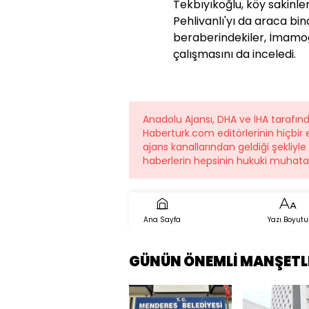
Tekbıyıkoğlu, köy sakin
Pehlivanlı'yı da araca bind
beraberindekiler, İmam
çalışmasını da inceledi.
Anadolu Ajansı, DHA ve İHA tarafın
Haberturk.com editörlerinin hiçbi
ajans kanallarından geldiği şekliyle
haberlerin hepsinin hukuki muhatab
Ana Sayfa
Yazı Boyutu
GÜNÜN ÖNEMLİ MANŞETL