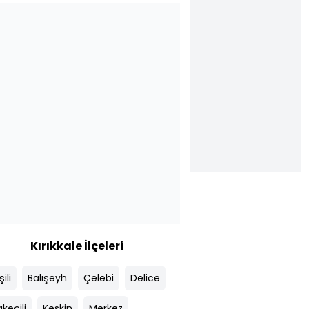
Kırıkkale İlçeleri
ili
Balışeyh
Çelebi
Delice
keçili
Keskin
Merkez