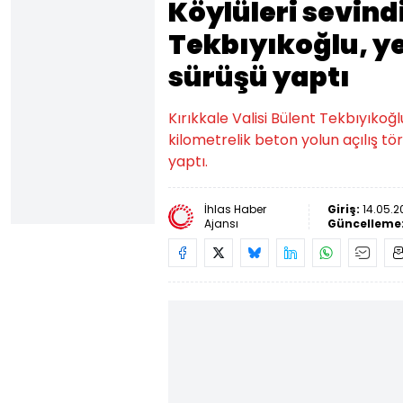
Köylüleri sevind
Tekbıyıkoğlu, ye
sürüşü yaptı
Kırıkkale Valisi Bülent Tekbıyık
kilometrelik beton yolun açılış 
yaptı.
İhlas Haber
Giriş:
14.05.2
Ajansı
Güncelleme