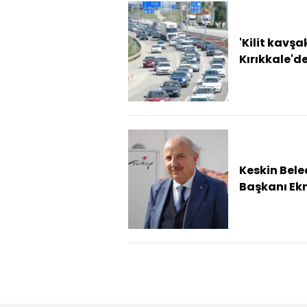
'Kilit kavşa
Kırıkkale'd
bayram tat
1,5 milyon 
geçti
Keskin Bele
Başkanı Ek
Cönger'n
yargılandığ
'rüşvet' da
ertelen...