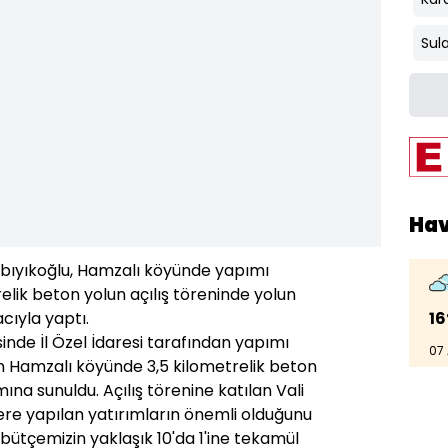
Sul
Ha
ekbıyıkoğlu, Hamzalı köyünde yapımı
lik beton yolun açılış töreninde yolun
16
ıyla yaptı.
esinde İl Özel İdaresi tarafından yapımı
07
 Hamzalı köyünde 3,5 kilometrelik beton
ına sunuldu. Açılış törenine katılan Vali
ere yapılan yatırımların önemli olduğunu
i bütçemizin yaklaşık 10'da 1'ine tekamül