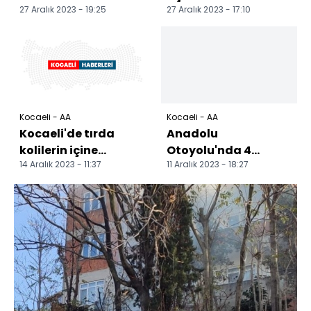
27 Aralık 2023 - 19:25
27 Aralık 2023 - 17:10
tutuklandı
eniştesini öldürdü
Kocaeli - AA
Kocaeli - AA
Kocaeli'de tırda
Anadolu
kolilerin içine
Otoyolu'nda 4
14 Aralık 2023 - 11:37
11 Aralık 2023 - 18:27
saklanan 2 düzensiz
otomobilin karıştığı
göçmen yakalandı
zincirleme kaza
ulaşımı aksattı