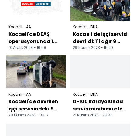
Kocaeli - AA
Kocaeli - DHA
Kocaeli'de DEAŞ
Kocaeli'de işçi servisi
operasyonunda 1
devrildi: 1´i ağır 9
01 Aralık 2023 - 16:58
29 Kasım 2023 - 15:20
şüpheli tutuklandı
yaralı
Kocaeli - AA
Kocaeli - DHA
Kocaeli'de devrilen
D-100 karayolunda
işçi servisindeki 9
servis minibüsü alev
29 Kasım 2023 - 09:17
21 Kasım 2023 - 20:30
kişi yaralandı
alev yandı