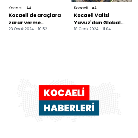
Kocaeli - AA
Kocaeli - AA
Kocaeli'de araçlara
Kocaeli Valisi
zarar verme
Yavuz'dan Global
23 Ocak 2024 - 10:52
18 Ocak 2024 - 11:04
olayında taraflar
Karma Organize
eğitim kurumuna
Sanayi Bölgesine
bağış kar...
ziyaret