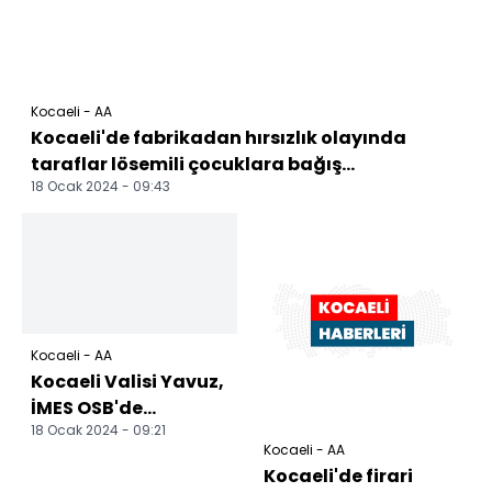
Kocaeli - AA
Kocaeli'de fabrikadan hırsızlık olayında
taraflar lösemili çocuklara bağış...
18 Ocak 2024 - 09:43
Kocaeli - AA
Kocaeli Valisi Yavuz,
İMES OSB'de
18 Ocak 2024 - 09:21
incelemelerde
Kocaeli - AA
bulundu
Kocaeli'de firari