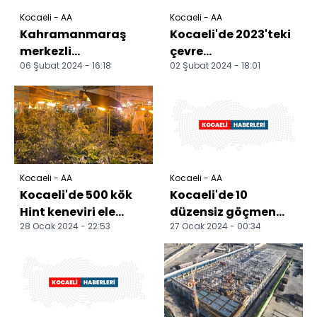
Kocaeli - AA
Kocaeli - AA
Kahramanmaraş
Kocaeli'de 2023'teki
merkezli
çevre
06 Şubat 2024 - 16:18
02 Şubat 2024 - 18:01
depremlerde
denetimlerinde 68
hayatını
milyon 379 bin lira
kaybedenler Kocaeli
ceza uygul...
ve Düzce'de...
Kocaeli - AA
Kocaeli - AA
Kocaeli'de 500 kök
Kocaeli'de 10
Hint keneviri ele
düzensiz göçmen
28 Ocak 2024 - 22:53
27 Ocak 2024 - 00:34
geçirildi
yakalandı