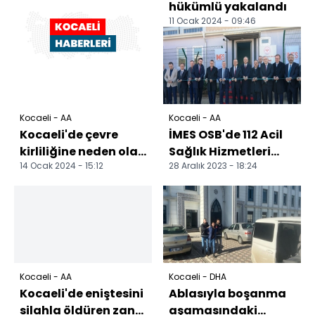
hükümlü yakalandı
11 Ocak 2024 - 09:46
Kocaeli - AA
Kocaeli - AA
Kocaeli'de çevre
İMES OSB'de 112 Acil
kirliliğine neden olan
Sağlık Hizmetleri
14 Ocak 2024 - 15:12
28 Aralık 2023 - 18:24
firmaya para cezası
İstasyonu açıldı
Kocaeli - AA
Kocaeli - DHA
Kocaeli'de eniştesini
Ablasıyla boşanma
silahla öldüren zanlı
aşamasındaki