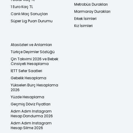
Metrobüs Durakları
1 Euro Kaç TL
Marmaray Durakları
Canlı Maç Sonuçları
Erkek İsimleri
Süper Lig Puan Durumu
Kız İsimleri
Atasözleri ve Anlamları
Türkçe Deyimler Sözlüğü
Çin Takvimi 2026 ve Bebek
Cinsiyeti Hesaplama
İETT Sefer Saatleri
Gebelik Hesaplama
Yükselen Burç Hesaplama
2026
Yüzde Hesaplama
Geçmiş Döviz Fiyatları
Adım Adım Instagram
Hesap Dondurma 2026
Adım Adım Instagram
Hesap Silme 2026