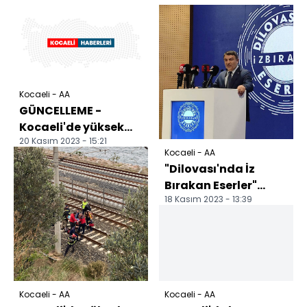
Kocaeli - AA
GÜNCELLEME -
Kocaeli'de yüksek
20 Kasım 2023 - 15:21
hızlı trenin çarptığı
Kocaeli - AA
kişi öldü
"Dilovası'nda İz
Bırakan Eserler"
18 Kasım 2023 - 13:39
toplantısı
düzenlendi
Kocaeli - AA
Kocaeli - AA