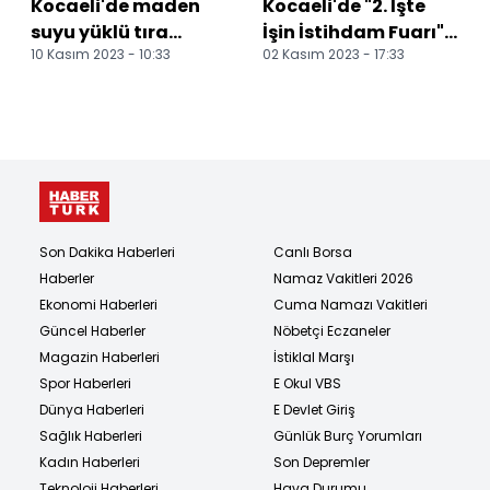
Kocaeli'de maden
Kocaeli'de "2. İşte
suyu yüklü tıra
İşin İstihdam Fuarı"
10 Kasım 2023 - 10:33
02 Kasım 2023 - 17:33
çarpan
başladı
otomobildeki 3 kişi
yaralandı
Son Dakika Haberleri
Canlı Borsa
Haberler
Namaz Vakitleri 2026
Ekonomi Haberleri
Cuma Namazı Vakitleri
Güncel Haberler
Nöbetçi Eczaneler
Magazin Haberleri
İstiklal Marşı
Spor Haberleri
E Okul VBS
Dünya Haberleri
E Devlet Giriş
Sağlık Haberleri
Günlük Burç Yorumları
Kadın Haberleri
Son Depremler
Teknoloji Haberleri
Hava Durumu