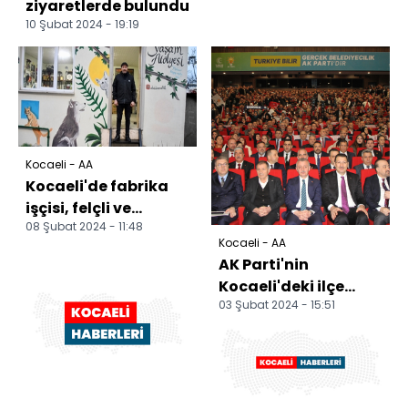
ziyaretlerde bulundu
10 Şubat 2024 - 19:19
Kocaeli - AA
Kocaeli'de fabrika
işçisi, felçli ve
08 Şubat 2024 - 11:48
ampute hayvanlar
Kocaeli - AA
için yürüteç üretiyor
AK Parti'nin
Kocaeli'deki ilçe
03 Şubat 2024 - 15:51
belediye başkan
adayları açıklandı