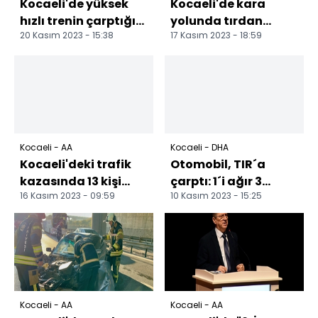
Kocaeli'de yüksek
Kocaeli'de kara
hızlı trenin çarptığı
yolunda tırdan
20 Kasım 2023 - 15:38
17 Kasım 2023 - 18:59
kişi ağır yaralandı
düşen konteyner
ulaşımı aksattı
Kocaeli - AA
Kocaeli - DHA
Kocaeli'deki trafik
Otomobil, TIR´a
kazasında 13 kişi
çarptı: 1´i ağır 3
16 Kasım 2023 - 09:59
10 Kasım 2023 - 15:25
yaralandı
yaralı
Kocaeli - AA
Kocaeli - AA