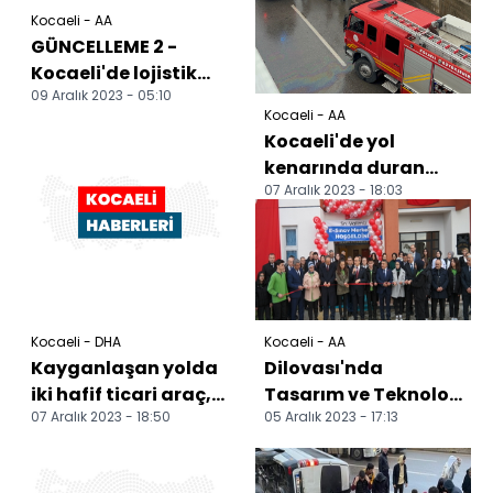
Kocaeli - AA
GÜNCELLEME 2 -
Kocaeli'de lojistik
09 Aralık 2023 - 05:10
deposunda çıkan
Kocaeli - AA
yangın kontrol
Kocaeli'de yol
altına al...
kenarında duran
07 Aralık 2023 - 18:03
tankere çarpan 2
araçtaki 3 kişi
yaralandı
Kocaeli - DHA
Kocaeli - AA
Kayganlaşan yolda
Dilovası'nda
iki hafif ticari araç,
Tasarım ve Teknoloji
07 Aralık 2023 - 18:50
05 Aralık 2023 - 17:13
tankere çarptı: 1´i
Atölyesi ile E-Sınav
ağır 3 yaralı
Merkezi açıldı