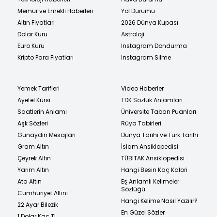
Memur ve Emekli Haberleri
Yol Durumu
Altın Fiyatları
2026 Dünya Kupası
Dolar Kuru
Astroloji
Euro Kuru
Instagram Dondurma
Kripto Para Fiyatları
Instagram Silme
Yemek Tarifleri
Video Haberler
Ayetel Kürsi
TDK Sözlük Anlamları
Saatlerin Anlamı
Üniversite Taban Puanları
Aşk Sözleri
Rüya Tabirleri
Günaydın Mesajları
Dünya Tarihi ve Türk Tarihi
Gram Altın
İslam Ansiklopedisi
Çeyrek Altın
TÜBİTAK Ansiklopedisi
Yarım Altın
Hangi Besin Kaç Kalori
Ata Altın
Eş Anlamlı Kelimeler
Sözlüğü
Cumhuriyet Altını
Hangi Kelime Nasıl Yazılır?
22 Ayar Bilezik
En Güzel Sözler
1 Dolar Kaç TL