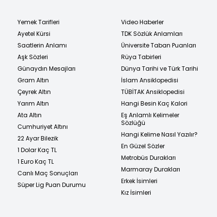
Yemek Tarifleri
Video Haberler
Ayetel Kürsi
TDK Sözlük Anlamları
Saatlerin Anlamı
Üniversite Taban Puanları
Aşk Sözleri
Rüya Tabirleri
Günaydın Mesajları
Dünya Tarihi ve Türk Tarihi
Gram Altın
İslam Ansiklopedisi
Çeyrek Altın
TÜBİTAK Ansiklopedisi
Yarım Altın
Hangi Besin Kaç Kalori
Ata Altın
Eş Anlamlı Kelimeler
Sözlüğü
Cumhuriyet Altını
Hangi Kelime Nasıl Yazılır?
22 Ayar Bilezik
En Güzel Sözler
1 Dolar Kaç TL
Metrobüs Durakları
1 Euro Kaç TL
Marmaray Durakları
Canlı Maç Sonuçları
Erkek İsimleri
Süper Lig Puan Durumu
Kız İsimleri