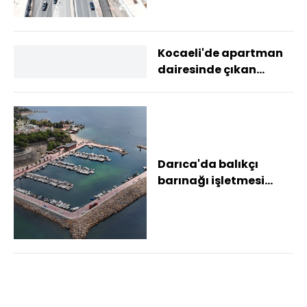
Kocaeli'de apartman
dairesinde çıkan
yangında anne ve 2
çocuğu dumandan
etk...
Darıca'da balıkçı
barınağı işletmesi
belediyeye geçti,
ücretler kaldırıldı