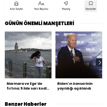
Ana Sayfa
Yazı Boyutu
Paylaş
Favoriler
GÜNÜN ÖNEMLİ MANŞETLERİ
Marmara ve Ege'de
Biden'ın kanserinin
fırtına; 5 ilde sarı kodlu
yayıldığı açıklandı
uyarı!
Benzer Haberler