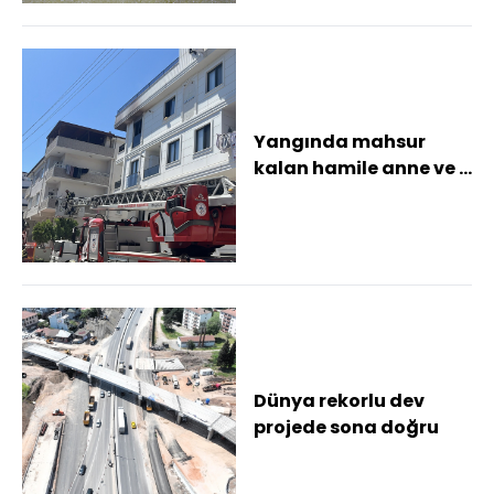
Yangında mahsur
kalan hamile anne ve 2
çocuğu kurtarıldı
Dünya rekorlu dev
projede sona doğru