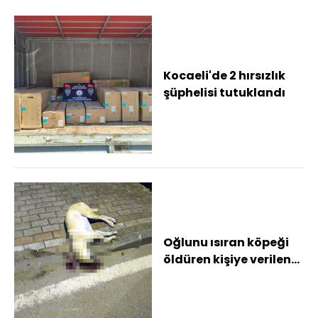
Kocaeli'de 2 hırsızlık
şüphelisi tutuklandı
Oğlunu ısıran köpeği
öldüren kişiye verilen
beraat kararını istinaf
bozdu