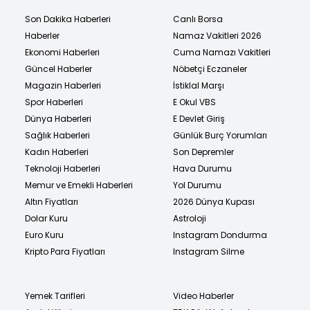
Son Dakika Haberleri
Canlı Borsa
Haberler
Namaz Vakitleri 2026
Ekonomi Haberleri
Cuma Namazı Vakitleri
Güncel Haberler
Nöbetçi Eczaneler
Magazin Haberleri
İstiklal Marşı
Spor Haberleri
E Okul VBS
Dünya Haberleri
E Devlet Giriş
Sağlık Haberleri
Günlük Burç Yorumları
Kadın Haberleri
Son Depremler
Teknoloji Haberleri
Hava Durumu
Memur ve Emekli Haberleri
Yol Durumu
Altın Fiyatları
2026 Dünya Kupası
Dolar Kuru
Astroloji
Euro Kuru
Instagram Dondurma
Kripto Para Fiyatları
Instagram Silme
Yemek Tarifleri
Video Haberler