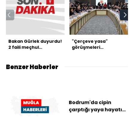
Bakan Gürlek duyurdu!
"Çerçeve yasa"
2 faili meçhul
görüşmeleri
aydınlatıldı
tamamlandı
Benzer Haberler
Bodrum'da cipin
çarptığı yaya hayatını
kaybetti