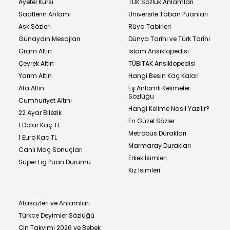
Ayetel Kürsi
TDK Sözlük Anlamları
Saatlerin Anlamı
Üniversite Taban Puanları
Aşk Sözleri
Rüya Tabirleri
Günaydın Mesajları
Dünya Tarihi ve Türk Tarihi
Gram Altın
İslam Ansiklopedisi
Çeyrek Altın
TÜBİTAK Ansiklopedisi
Yarım Altın
Hangi Besin Kaç Kalori
Ata Altın
Eş Anlamlı Kelimeler
Sözlüğü
Cumhuriyet Altını
Hangi Kelime Nasıl Yazılır?
22 Ayar Bilezik
En Güzel Sözler
1 Dolar Kaç TL
Metrobüs Durakları
1 Euro Kaç TL
Marmaray Durakları
Canlı Maç Sonuçları
Erkek İsimleri
Süper Lig Puan Durumu
Kız İsimleri
Atasözleri ve Anlamları
Türkçe Deyimler Sözlüğü
Çin Takvimi 2026 ve Bebek