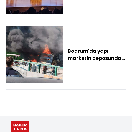
sanatseverlerle
buluştu
Bodrum'da yapı
marketin deposunda
yangın; 1 yaralı