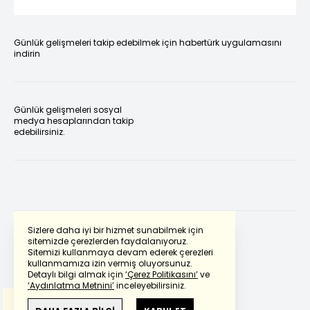
Günlük gelişmeleri takip edebilmek için habertürk uygulamasını
indirin
Günlük gelişmeleri sosyal
medya hesaplarından takip
edebilirsiniz.
Sizlere daha iyi bir hizmet sunabilmek için
sitemizde çerezlerden faydalanıyoruz.
Sitemizi kullanmaya devam ederek çerezleri
Powered by
Translate
kullanmamıza izin vermiş oluyorsunuz.
Detaylı bilgi almak için
‘Çerez Politikasını’
ve
‘Aydınlatma Metnini’
inceleyebilirsiniz.
Bu çeviride
Google Translete
kullanılmıştır.