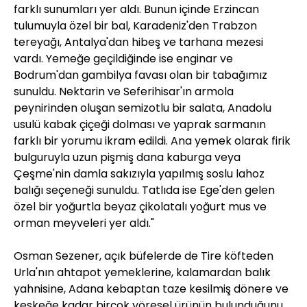
farklı sunumları yer aldı. Bunun içinde Erzincan
tulumuyla özel bir bal, Karadeniz'den Trabzon
tereyağı, Antalya'dan hibeş ve tarhana mezesi
vardı. Yemeğe geçildiğinde ise enginar ve
Bodrum'dan gambilya favası olan bir tabağımız
sunuldu. Nektarin ve Seferihisar'ın armola
peynirinden oluşan semizotlu bir salata, Anadolu
usulü kabak çiçeği dolması ve yaprak sarmanın
farklı bir yorumu ikram edildi. Ana yemek olarak firik
bulguruyla uzun pişmiş dana kaburga veya
Çeşme'nin damla sakızıyla yapılmış soslu lahoz
balığı seçeneği sunuldu. Tatlıda ise Ege'den gelen
özel bir yoğurtla beyaz çikolatalı yoğurt mus ve
orman meyveleri yer aldı."
Osman Sezener, açık büfelerde de Tire köfteden
Urla'nın ahtapot yemeklerine, kalamardan balık
yahnisine, Adana kebaptan taze kesilmiş dönere ve
keşkeğe kadar birçok yöresel ürünün bulunduğunu