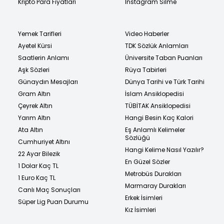
Kripto Para Fiyatları
Instagram Silme
Yemek Tarifleri
Video Haberler
Ayetel Kürsi
TDK Sözlük Anlamları
Saatlerin Anlamı
Üniversite Taban Puanları
Aşk Sözleri
Rüya Tabirleri
Günaydın Mesajları
Dünya Tarihi ve Türk Tarihi
Gram Altın
İslam Ansiklopedisi
Çeyrek Altın
TÜBİTAK Ansiklopedisi
Yarım Altın
Hangi Besin Kaç Kalori
Ata Altın
Eş Anlamlı Kelimeler
Sözlüğü
Cumhuriyet Altını
Hangi Kelime Nasıl Yazılır?
22 Ayar Bilezik
En Güzel Sözler
1 Dolar Kaç TL
Metrobüs Durakları
1 Euro Kaç TL
Marmaray Durakları
Canlı Maç Sonuçları
Erkek İsimleri
Süper Lig Puan Durumu
Kız İsimleri