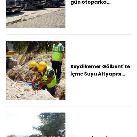
gün otoparka
çekilmesi işletmeleri
zora soktu
Seydikemer Gölbent'te
İçme Suyu Altyapısı
yenileniyor