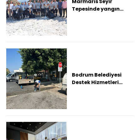
Marmaris Seyir
Tepesinde yangın
riskine karşı çevre
temizliği yapıldı
Bodrum Belediyesi
Destek Hizmetleri
Müdürlüğü
atölyelerinde yoğun
mesai