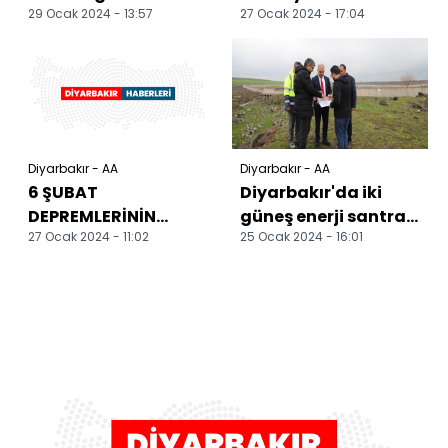
29 Ocak 2024 - 13:57
27 Ocak 2024 - 17:04
Diyarbakır'daki
temizlik çalışması
tematik kış kampı
başladı
Diyarbakır - AA
Diyarbakır - AA
6 ŞUBAT
Diyarbakır'da iki
DEPREMLERİNİN
güneş enerji santrali
27 Ocak 2024 - 11:02
25 Ocak 2024 - 16:01
BİRİNCİ YILI -
kurulacak
Depremde
yakınlarını
kaybeden kadınlar...