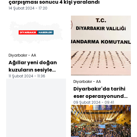
çarpışması sonucu 4 kişi yaralandı
14 Şubat 2024 - 17:20
Diyarbakır - AA
Ağıllar yeni doğan
kuzuların sesiyle
11 Şubat 2024 - 11:36
şenleniyor
Diyarbakır - AA
Diyarbakır'da tarihi
eser operasyonunda
09 Şubat 2024 - 09:41
2 şüpheli yakalandı