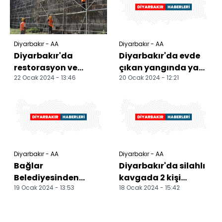
Diyarbakır - AA
Diyarbakır - AA
Diyarbakır'da
Diyarbakır'da evde
restorasyon ve
çıkan yangında yaşlı
22 Ocak 2024 - 13:46
20 Ocak 2024 - 12:21
kentsel dönüşüm
adam hayatını
çalışmaları sürüyor
kaybetti
Diyarbakır - AA
Diyarbakır - AA
Bağlar
Diyarbakır'da silahlı
Belediyesinden
kavgada 2 kişi
19 Ocak 2024 - 13:53
18 Ocak 2024 - 15:42
temizlik çalışması
yaralandı