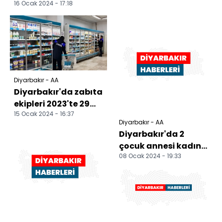
16 Ocak 2024 - 17:18
Diyarbakır - AA
Diyarbakır'da zabıta
ekipleri 2023'te 29
15 Ocak 2024 - 16:37
bin 168 iş yerinde
Diyarbakır - AA
denetim yaptı
Diyarbakır'da 2
çocuk annesi kadın
08 Ocak 2024 - 19:33
evinde bıçaklanarak
öldürüldü