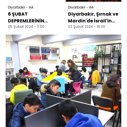
Diyarbakır - AA
Diyarbakır - AA
6 ŞUBAT
Diyarbakır, Şırnak ve
DEPREMLERİNİN
Mardin'de İsrail'in
05 Şubat 2024 - 11:50
02 Şubat 2024 - 16:30
BİRİNCİ YILI -
Gazze'ye yönelik
Diyarbakır'da
saldırıları prot...
depremlerde 363
kişinin...