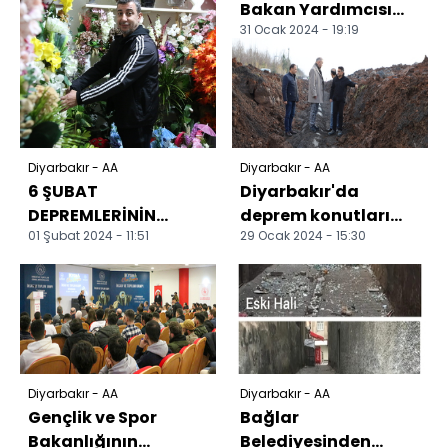
Bakan Yardımcısı
31 Ocak 2024 - 19:19
Enes Eminoğlu
Diyarbakır'da
gençlerle bulu...
Diyarbakır - AA
Diyarbakır - AA
6 ŞUBAT
Diyarbakır'da
DEPREMLERİNİN
deprem konutları
01 Şubat 2024 - 11:51
29 Ocak 2024 - 15:30
BİRİNCİ YILI -
içme suyu projesinde
KOSGEB'in faizsiz ve
çalışmalar sürüyor
22 ay geri ödemes...
Diyarbakır - AA
Diyarbakır - AA
Gençlik ve Spor
Bağlar
Bakanlığının
Belediyesinden