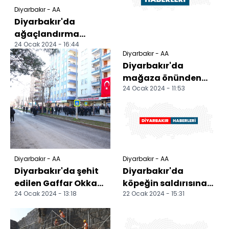
Diyarbakır - AA
Diyarbakır'da
ağaçlandırma
24 Ocak 2024 - 16:44
çalışmaları sürüyor
Diyarbakır - AA
Diyarbakır'da
mağaza önünden
24 Ocak 2024 - 11:53
pantolon çalınması
güvenlik
kamerasında
Diyarbakır - AA
Diyarbakır - AA
Diyarbakır'da şehit
Diyarbakır'da
edilen Gaffar Okkan
köpeğin saldırısına
24 Ocak 2024 - 13:18
22 Ocak 2024 - 15:31
ve 5 polis memuru
uğrayan çocuk
törenle anıldı
yaralandı