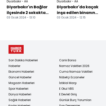
Diyarbakır - AA
Diyarbakır - AA
Diyarbakır'ın Bağlar
Diyarbakır'da kaçak
ilçesinde 2 sokakta
inşa edilen binanın
03 Ocak 2024 - 13:10
03 Ocak 2024 - 12:15
yenileme çalışmaları
müteahhidine 22 yıl
yapılıyor
6 aya kadar hap...
Son Dakika Haberleri
Canlı Borsa
Haberler
Namaz Vakitleri 2026
Ekonomi Haberleri
Cuma Namazı Vakitleri
Güncel Haberler
Nöbetçi Eczaneler
Magazin Haberleri
İstiklal Marşı
Spor Haberleri
E Okul VBS
Dünya Haberleri
E Devlet Giriş
Sağlık Haberleri
Günlük Burç Yorumları
Kadın Haberleri
Son Depremler