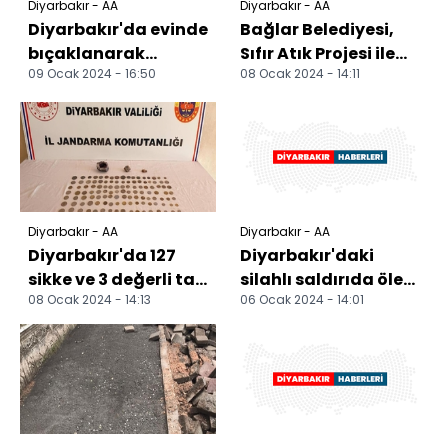
Diyarbakır - AA
Diyarbakır - AA
Diyarbakır'da evinde
Bağlar Belediyesi,
bıçaklanarak
Sıfır Atık Projesi ile
09 Ocak 2024 - 16:50
08 Ocak 2024 - 14:11
öldürülen kadının eşi
2023 yılında
tutuklandı
ekonomiye katkı
sağl...
Diyarbakır - AA
Diyarbakır - AA
Diyarbakır'da 127
Diyarbakır'daki
sikke ve 3 değerli taş
silahlı saldırıda ölen
08 Ocak 2024 - 14:13
06 Ocak 2024 - 14:01
ele geçirildi
özel halk otobüsü
şoförünün cenazesi...