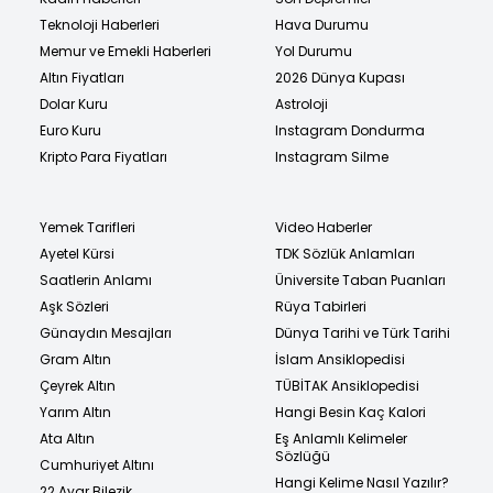
Teknoloji Haberleri
Hava Durumu
Memur ve Emekli Haberleri
Yol Durumu
Altın Fiyatları
2026 Dünya Kupası
Dolar Kuru
Astroloji
Euro Kuru
Instagram Dondurma
Kripto Para Fiyatları
Instagram Silme
Yemek Tarifleri
Video Haberler
Ayetel Kürsi
TDK Sözlük Anlamları
Saatlerin Anlamı
Üniversite Taban Puanları
Aşk Sözleri
Rüya Tabirleri
Günaydın Mesajları
Dünya Tarihi ve Türk Tarihi
Gram Altın
İslam Ansiklopedisi
Çeyrek Altın
TÜBİTAK Ansiklopedisi
Yarım Altın
Hangi Besin Kaç Kalori
Ata Altın
Eş Anlamlı Kelimeler
Sözlüğü
Cumhuriyet Altını
Hangi Kelime Nasıl Yazılır?
22 Ayar Bilezik