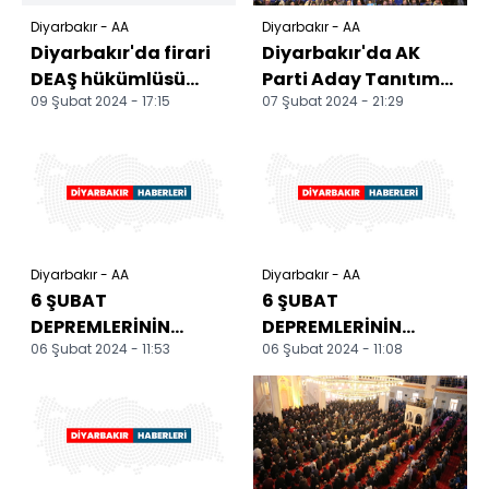
Diyarbakır - AA
Diyarbakır - AA
Diyarbakır'da firari
Diyarbakır'da AK
DEAŞ hükümlüsü
Parti Aday Tanıtım
09 Şubat 2024 - 17:15
07 Şubat 2024 - 21:29
yakalandı
Toplantısı
düzenlendi
Diyarbakır - AA
Diyarbakır - AA
6 ŞUBAT
6 ŞUBAT
DEPREMLERİNİN
DEPREMLERİNİN
06 Şubat 2024 - 11:53
06 Şubat 2024 - 11:08
BİRİNCİ YILI -
BİRİNCİ YILI -
Depremden yaralı
Depremde
kurtulan komşular
kaybettikleri
bir...
evlatlarını özl...