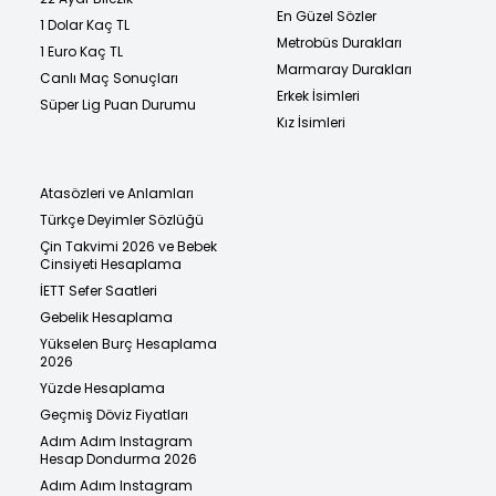
En Güzel Sözler
1 Dolar Kaç TL
Metrobüs Durakları
1 Euro Kaç TL
Marmaray Durakları
Canlı Maç Sonuçları
Erkek İsimleri
Süper Lig Puan Durumu
Kız İsimleri
Atasözleri ve Anlamları
Türkçe Deyimler Sözlüğü
Çin Takvimi 2026 ve Bebek
Cinsiyeti Hesaplama
İETT Sefer Saatleri
Gebelik Hesaplama
Yükselen Burç Hesaplama
2026
Yüzde Hesaplama
Geçmiş Döviz Fiyatları
Adım Adım Instagram
Hesap Dondurma 2026
Adım Adım Instagram