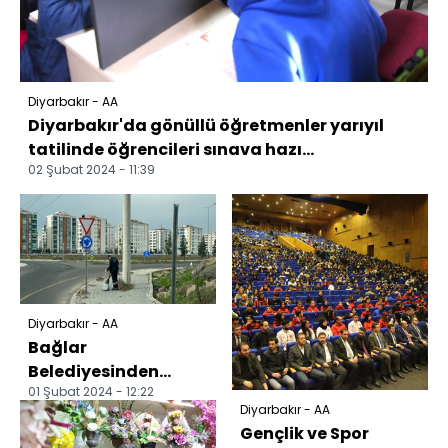
Diyarbakır - AA
Diyarbakır'da gönüllü öğretmenler yarıyıl
tatilinde öğrencileri sınava hazı...
02 Şubat 2024 - 11:39
Diyarbakır - AA
Bağlar
Belediyesinden
01 Şubat 2024 - 12:22
temizlik çalışması
Diyarbakır - AA
Gençlik ve Spor