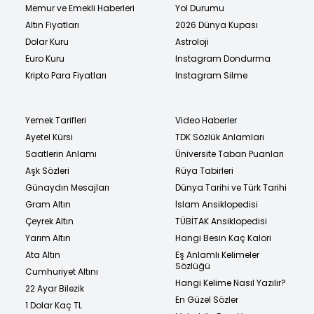
Memur ve Emekli Haberleri
Yol Durumu
Altın Fiyatları
2026 Dünya Kupası
Dolar Kuru
Astroloji
Euro Kuru
Instagram Dondurma
Kripto Para Fiyatları
Instagram Silme
Yemek Tarifleri
Video Haberler
Ayetel Kürsi
TDK Sözlük Anlamları
Saatlerin Anlamı
Üniversite Taban Puanları
Aşk Sözleri
Rüya Tabirleri
Günaydın Mesajları
Dünya Tarihi ve Türk Tarihi
Gram Altın
İslam Ansiklopedisi
Çeyrek Altın
TÜBİTAK Ansiklopedisi
Yarım Altın
Hangi Besin Kaç Kalori
Ata Altın
Eş Anlamlı Kelimeler
Sözlüğü
Cumhuriyet Altını
Hangi Kelime Nasıl Yazılır?
22 Ayar Bilezik
En Güzel Sözler
1 Dolar Kaç TL