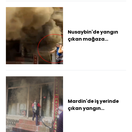
Nusaybin'de yangın
çıkan mağaza
kullanılamaz hale
geldi
Mardin'de iş yerinde
çıkan yangın
söndürüldü