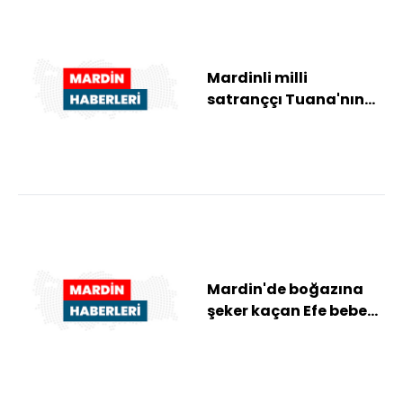
Mardinli milli
satranççı Tuana'nın
yeni hedefi dünya
şampiyonluğu
Mardin'de boğazına
şeker kaçan Efe bebek,
öldü