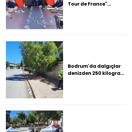
Tour de France"
bisiklet yarışı hazırlık
toplantısı ya...
Bodrum'da dalgıçlar
denizden 250 kilogram
atık çıkardı