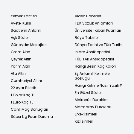
Yemek Tarifleri
Video Haberler
Ayetel Kürsi
TDK Sözlük Anlamları
Saatlerin Anlamı
Üniversite Taban Puanları
Aşk Sözleri
Rüya Tabirleri
Günaydın Mesajları
Dünya Tarihi ve Türk Tarihi
Gram Altın
İslam Ansiklopedisi
Çeyrek Altın
TÜBİTAK Ansiklopedisi
Yarım Altın
Hangi Besin Kaç Kalori
Ata Altın
Eş Anlamlı Kelimeler
Sözlüğü
Cumhuriyet Altını
Hangi Kelime Nasıl Yazılır?
22 Ayar Bilezik
En Güzel Sözler
1 Dolar Kaç TL
Metrobüs Durakları
1 Euro Kaç TL
Marmaray Durakları
Canlı Maç Sonuçları
Erkek İsimleri
Süper Lig Puan Durumu
Kız İsimleri