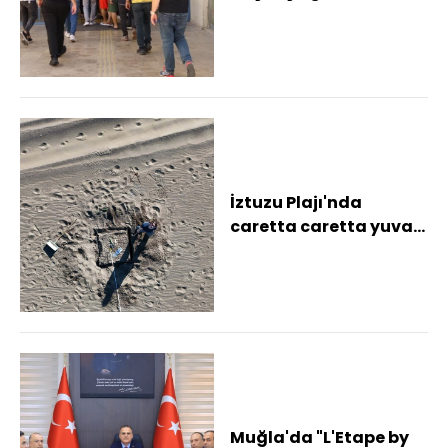
operasyonunda
yakalanan 7 şüpheli
tutuklandı
İztuzu Plajı'nda
caretta caretta yuva
sayısı 100'e ulaştı
Muğla'da "L'Etape by