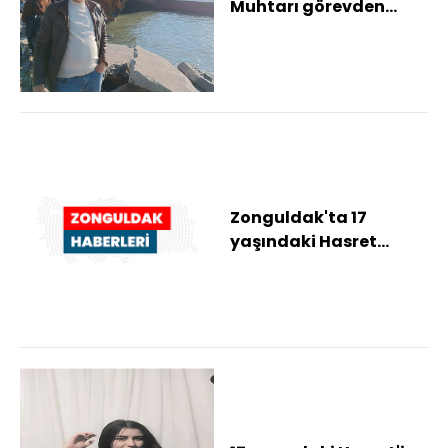
Muhtarı görevden
alındı, yerine vekil
atandı
Zonguldak'ta 17
yaşındaki Hasret
Akkuzu'nun ölü
bulunmasına ilişkin
davada...