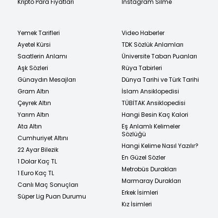
Kripto Para Fiyatları
Instagram Silme
Yemek Tarifleri
Video Haberler
Ayetel Kürsi
TDK Sözlük Anlamları
Saatlerin Anlamı
Üniversite Taban Puanları
Aşk Sözleri
Rüya Tabirleri
Günaydın Mesajları
Dünya Tarihi ve Türk Tarihi
Gram Altın
İslam Ansiklopedisi
Çeyrek Altın
TÜBİTAK Ansiklopedisi
Yarım Altın
Hangi Besin Kaç Kalori
Ata Altın
Eş Anlamlı Kelimeler
Sözlüğü
Cumhuriyet Altını
Hangi Kelime Nasıl Yazılır?
22 Ayar Bilezik
En Güzel Sözler
1 Dolar Kaç TL
Metrobüs Durakları
1 Euro Kaç TL
Marmaray Durakları
Canlı Maç Sonuçları
Erkek İsimleri
Süper Lig Puan Durumu
Kız İsimleri