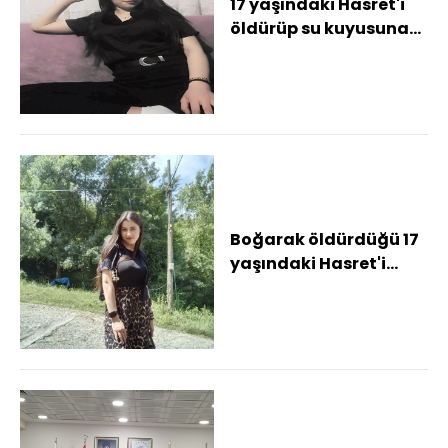
17 yaşındaki Hasret'i
öldürüp su kuyusuna
atan sanığa
ağırlaştırılmış müebb...
Boğarak öldürdüğü 17
yaşındaki Hasret'i
kuyuya attığını itiraf
eden sanığa...