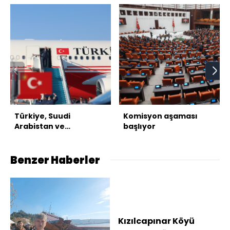
Türkiye, Suudi
Komisyon aşaması
Arabistan ve
başlıyor
Pakistan'dan üçlü
savunma anlaşması
Benzer Haberler
Kızılcapınar Köyü