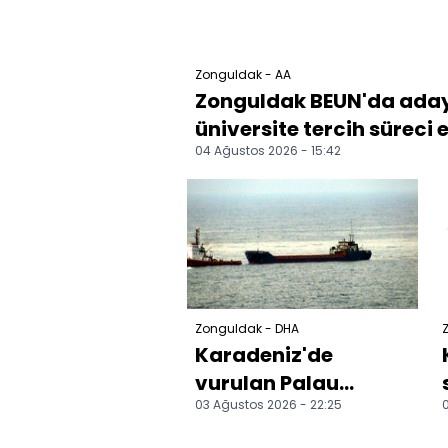
Zonguldak - AA
Zonguldak BEUN'da aday 
üniversite tercih süreci e
04 Ağustos 2026 - 15:42
Zonguldak - DHA
Karadeniz'de
vurulan Palau
03 Ağustos 2026 - 22:25
0
bayraklı kuru yük
gemisi Zonguldak'a