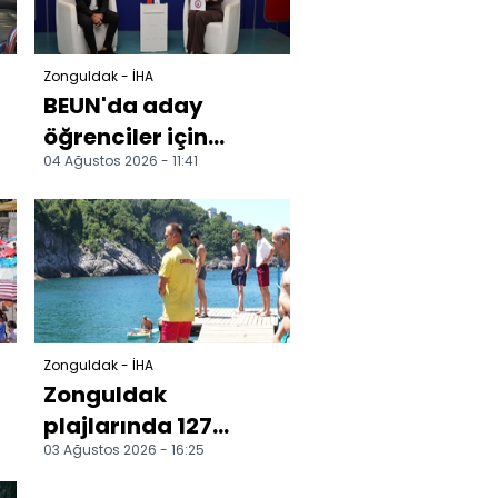
Zonguldak - İHA
BEUN'da aday
öğrenciler için
04 Ağustos 2026 - 11:41
üniversite tercih
süreci ele alındı
Zonguldak - İHA
Zonguldak
plajlarında 127
03 Ağustos 2026 - 16:25
boğulma vakasına
müdahale edildi