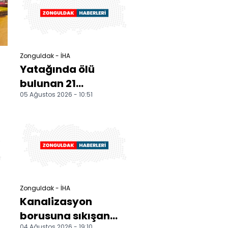
Zonguldak - İHA
Yatağında ölü
bulunan 21
05 Ağustos 2026 - 10:51
yaşındaki genç son
yolculuğuna
uğurlandı
Zonguldak - İHA
Kanalizasyon
borusuna sıkışan
04 Ağustos 2026 - 19:10