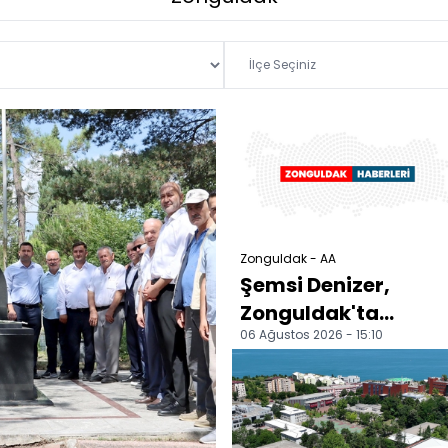
Zonguldak - AA
Şemsi Denizer,
Zonguldak'ta
06 Ağustos 2026 - 15:10
mezarı başında
anıldı