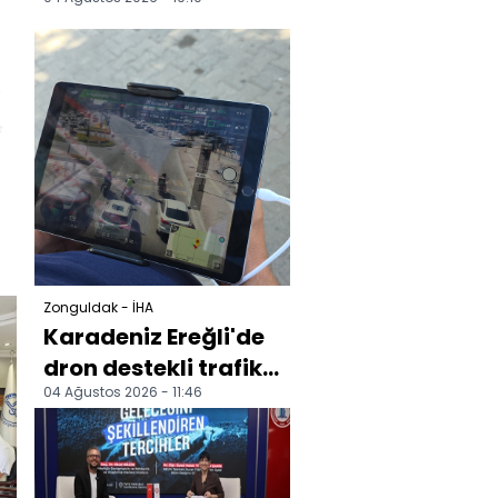
yavru kedi kurtarıldı
Zonguldak - İHA
Karadeniz Ereğli'de
dron destekli trafik
04 Ağustos 2026 - 11:46
denetimleri artırıldı