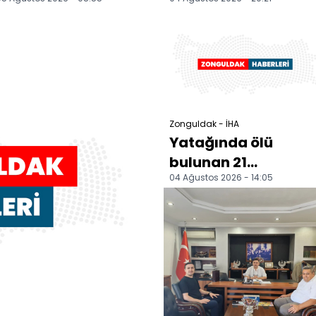
Yaralandı.
düşen yavru kediyi
itfaiye kurtardı
Zonguldak - İHA
Yatağında ölü
bulunan 21
04 Ağustos 2026 - 14:05
yaşındaki genç son
yolculuğuna
uğurlandı