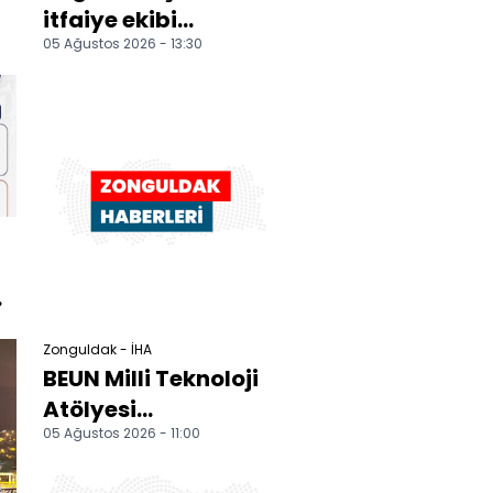
itfaiye ekibi
05 Ağustos 2026 - 13:30
tarafından
kurtarıldı
Zonguldak - İHA
BEUN Milli Teknoloji
Atölyesi
05 Ağustos 2026 - 11:00
öğrencilerin
kullanımına açıldı