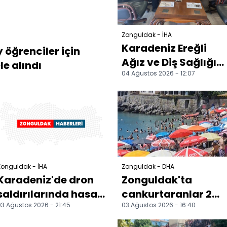
Zonguldak - İHA
Karadeniz Ereğli
öğrenciler için
Ağız ve Diş Sağlığı
le alındı
04 Ağustos 2026 - 12:07
Merkezi
yönetiminden
müftülüğe ziyaret
Zonguldak - İHA
Zonguldak - DHA
Karadeniz'de dron
Zonguldak'ta
saldırılarında hasar
cankurtaranlar 2
3 Ağustos 2026 - 21:45
03 Ağustos 2026 - 16:40
alan bir gemi
ayda 127 kişiyi
Zonguldak'a geldi
boğulmaktan