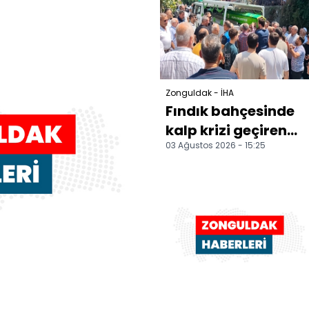
kurtardı
Zonguldak - İHA
Fındık bahçesinde
kalp krizi geçiren
03 Ağustos 2026 - 15:25
adam hayatını
kaybetti