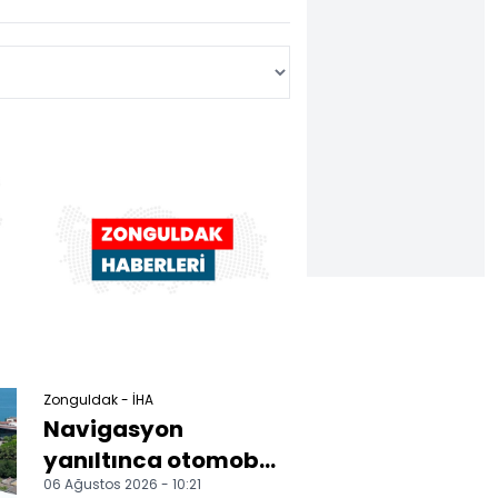
Zonguldak - İHA
Navigasyon
yanıltınca otomobil
06 Ağustos 2026 - 10:21
merdivenlere çıktı,