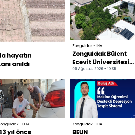
Zonguldak - İHA
Zonguldak Bülent
ıda hayatın
Ecevit Üniversitesi
nı anıldı
06 Ağustos 2026 - 10:35
45 sözleşmeli
personel alacak
Zonguldak - DHA
Zonguldak - İHA
43 yıl önce
BEUN