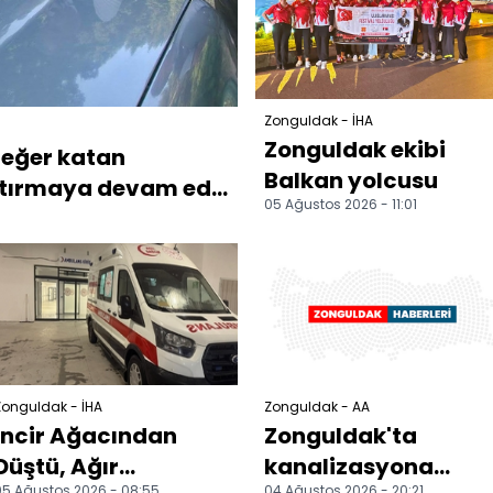
Zonguldak - İHA
Zonguldak ekibi
 değer katan
Balkan yolcusu
tırmaya devam ed...
05 Ağustos 2026 - 11:01
Zonguldak - İHA
Zonguldak - AA
İncir Ağacından
Zonguldak'ta
Düştü, Ağır
kanalizasyona
05 Ağustos 2026 - 08:55
04 Ağustos 2026 - 20:21