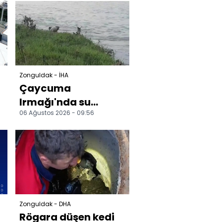
faciadan dönüldü
Zonguldak - İHA
Çaycuma
Irmağı'nda su
06 Ağustos 2026 - 09:56
samuru
görüntülendi
Zonguldak - DHA
Rögara düşen kedi