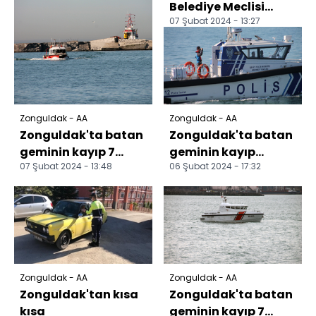
Belediye Meclisi
07 Şubat 2024 - 13:27
toplandı
Zonguldak - AA
Zonguldak - AA
Zonguldak'ta batan
Zonguldak'ta batan
geminin kayıp 7
geminin kayıp
07 Şubat 2024 - 13:48
06 Şubat 2024 - 17:32
personelini arama
personelini arama
çalışmaları devam
çalışmaları 80'inci
ediy...
günü...
Zonguldak - AA
Zonguldak - AA
Zonguldak'tan kısa
Zonguldak'ta batan
kısa
geminin kayıp 7