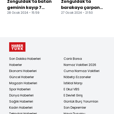
Zonguldak'ta batan
Zonguldak'ta
geminin kayıp 7
barakaya çarpan
28 Ocak 2024 - 15:59
27 Ocak 2024 - 21:50
personelini arama
otomobildeki 1 kişi
çalışmaları sürüyor
öldü, 1 kişi yaralandı
Son Dakika Haberleri
Canlı Borsa
Haberler
Namaz Vakitleri 2026
Ekonomi Haberleri
Cuma Namazı Vakitleri
Güncel Haberler
Nöbetçi Eczaneler
Magazin Haberleri
İstiklal Marşı
Spor Haberleri
E Okul VBS
Dünya Haberleri
E Devlet Giriş
Sağlık Haberleri
Günlük Burç Yorumları
Kadın Haberleri
Son Depremler
Teknoloji Haberleri
Hava Durumu