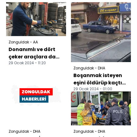
Zonguldak - AA
Donanımlı ve dört
çeker araçlara da
29 Ocak 2024 - 11:20
"kış lastiği takın"
Zonguldak - DHA
önerisi
Boşanmak isteyen
eşini öldürüp kaçtı
29 Ocak 2024 - 01:00
(2)
Zonguldak - DHA
Zonguldak - DHA