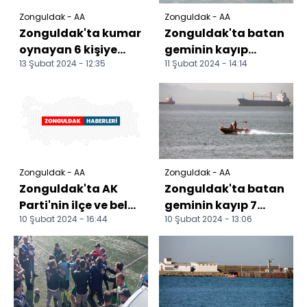
Zonguldak - AA
Zonguldak - AA
Zonguldak'ta kumar
Zonguldak'ta batan
oynayan 6 kişiye
geminin kayıp
13 Şubat 2024 - 12:35
11 Şubat 2024 - 14:14
para cezası
personelini arama
uygulandı
çalışmaları 85'inci
günü...
Zonguldak - AA
Zonguldak - AA
Zonguldak'ta AK
Zonguldak'ta batan
Parti'nin ilçe ve belde
geminin kayıp 7
10 Şubat 2024 - 16:44
10 Şubat 2024 - 13:06
belediye başkan
personelini arama
adayları tanıtıldı
çalışmaları sürüyor