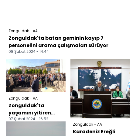
Zonguldak - AA
Zonguldak'ta batan geminin kayıp 7
personelini arama çalışmaları sürüyor
08 Şubat 2024 - 14:44
Zonguldak - AA
Zonguldak'ta
yaşamını yitiren
07 Şubat 2024 - 16:52
adliye personeli için
Zonguldak - AA
tören düzenlendi
Karadeniz Ereğli