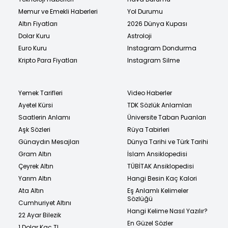
Memur ve Emekli Haberleri
Yol Durumu
Altın Fiyatları
2026 Dünya Kupası
Dolar Kuru
Astroloji
Euro Kuru
Instagram Dondurma
Kripto Para Fiyatları
Instagram Silme
Yemek Tarifleri
Video Haberler
Ayetel Kürsi
TDK Sözlük Anlamları
Saatlerin Anlamı
Üniversite Taban Puanları
Aşk Sözleri
Rüya Tabirleri
Günaydın Mesajları
Dünya Tarihi ve Türk Tarihi
Gram Altın
İslam Ansiklopedisi
Çeyrek Altın
TÜBİTAK Ansiklopedisi
Yarım Altın
Hangi Besin Kaç Kalori
Ata Altın
Eş Anlamlı Kelimeler
Sözlüğü
Cumhuriyet Altını
Hangi Kelime Nasıl Yazılır?
22 Ayar Bilezik
En Güzel Sözler
1 Dolar Kaç TL