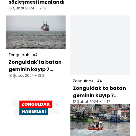
sözleşmesi imzalandı
15 Şubat 2024 - 12:16
Zonguldak - AA
Zonguldak'ta batan
geminin kayıp 7
13 Şubat 2024 - 13:21
personelini arama
Zonguldak - AA
çalışmaları 87
Zonguldak'ta batan
gündür...
geminin kayıp 7
12 Şubat 2024 - 14:17
personeli aranıyor