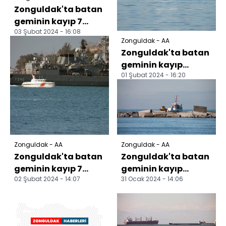
Zonguldak'ta batan
geminin kayıp 7
03 Şubat 2024 - 16:08
personeli aranıyor
Zonguldak - AA
Zonguldak'ta batan
geminin kayıp
01 Şubat 2024 - 16:20
personeli 75 gündür
aranıyor
Zonguldak - AA
Zonguldak - AA
Zonguldak'ta batan
Zonguldak'ta batan
geminin kayıp 7
geminin kayıp
02 Şubat 2024 - 14:07
31 Ocak 2024 - 14:06
personeli aranıyor
personeli 74 gündür
aranıyor