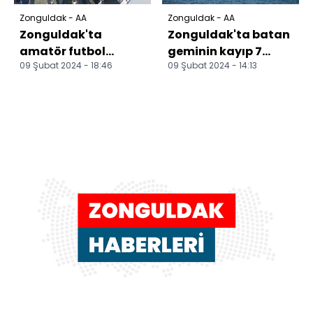
Zonguldak - AA
Zonguldak - AA
Zonguldak'ta
Zonguldak'ta batan
amatör futbol
geminin kayıp 7
09 Şubat 2024 - 18:46
09 Şubat 2024 - 14:13
maçında arbede
personelini arama
çıktı
çalışmaları sürüyor