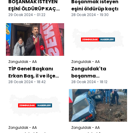
BOŞANMAK İSTEYEN
Boşanmak isteyen
EŞİNİ ÖLDÜRÜP KAÇTI
eşini öldürüp kaçtı
29 Ocak 2024 - 01:22
28 Ocak 2024 - 19:30
(2)
Zonguldak - AA
Zonguldak - AA
TİP Genel Başkanı
Zonguldak'ta
Erkan Baş, il ve ilçe
boşanma
28 Ocak 2024 - 18:42
28 Ocak 2024 - 18:12
başkanlıklarının
aşamasındaki eşini
açılışını yaptı
öldüren zanlı
tutuklandı
Zonguldak - AA
Zonguldak - AA