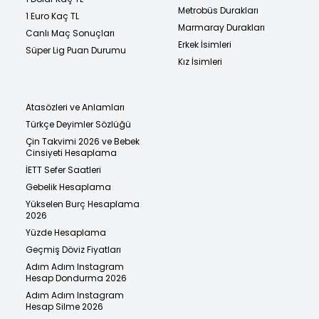
Metrobüs Durakları
1 Euro Kaç TL
Marmaray Durakları
Canlı Maç Sonuçları
Erkek İsimleri
Süper Lig Puan Durumu
Kız İsimleri
Atasözleri ve Anlamları
Türkçe Deyimler Sözlüğü
Çin Takvimi 2026 ve Bebek
Cinsiyeti Hesaplama
İETT Sefer Saatleri
Gebelik Hesaplama
Yükselen Burç Hesaplama
2026
Yüzde Hesaplama
Geçmiş Döviz Fiyatları
Adım Adım Instagram
Hesap Dondurma 2026
Adım Adım Instagram
Hesap Silme 2026