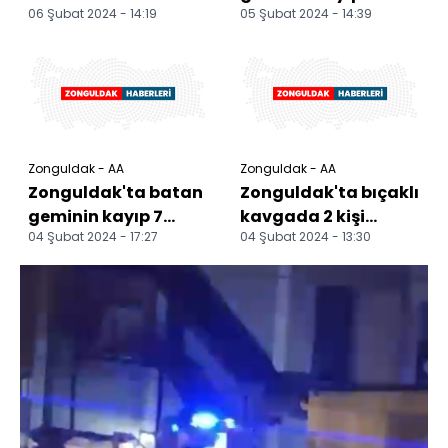
06 Şubat 2024 - 14:19
05 Şubat 2024 - 14:39
personeli aranıyor
Zonguldak - AA
Zonguldak - AA
Zonguldak'ta batan
Zonguldak'ta bıçaklı
geminin kayıp 7
kavgada 2 kişi
04 Şubat 2024 - 17:27
04 Şubat 2024 - 13:30
personeli aranıyor
yaralandı