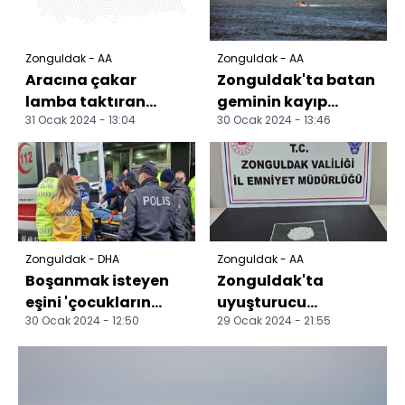
Zonguldak - AA
Zonguldak - AA
Aracına çakar
Zonguldak'ta batan
lamba taktıran
geminin kayıp
31 Ocak 2024 - 13:04
30 Ocak 2024 - 13:46
sürücüye 6 bin 436
personeli 73 gündür
lira ceza
aranıyor
Zonguldak - DHA
Zonguldak - AA
Boşanmak isteyen
Zonguldak'ta
eşini 'çocukların
uyuşturucu
30 Ocak 2024 - 12:50
29 Ocak 2024 - 21:55
velayeti'
operasyonunda 2
tartışmasında
şüpheli tutuklandı
öldürmüş