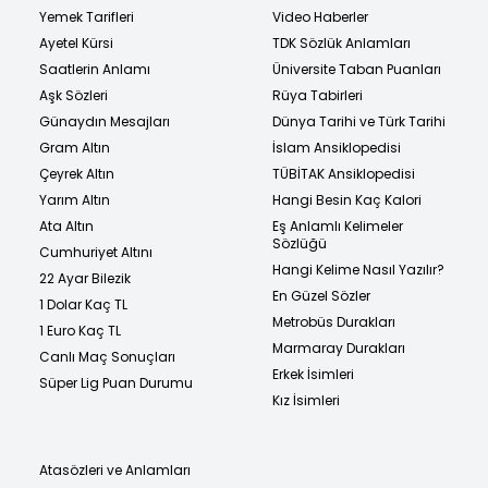
Yemek Tarifleri
Video Haberler
Ayetel Kürsi
TDK Sözlük Anlamları
Saatlerin Anlamı
Üniversite Taban Puanları
Aşk Sözleri
Rüya Tabirleri
Günaydın Mesajları
Dünya Tarihi ve Türk Tarihi
Gram Altın
İslam Ansiklopedisi
Çeyrek Altın
TÜBİTAK Ansiklopedisi
Yarım Altın
Hangi Besin Kaç Kalori
Ata Altın
Eş Anlamlı Kelimeler
Sözlüğü
Cumhuriyet Altını
Hangi Kelime Nasıl Yazılır?
22 Ayar Bilezik
En Güzel Sözler
1 Dolar Kaç TL
Metrobüs Durakları
1 Euro Kaç TL
Marmaray Durakları
Canlı Maç Sonuçları
Erkek İsimleri
Süper Lig Puan Durumu
Kız İsimleri
Atasözleri ve Anlamları