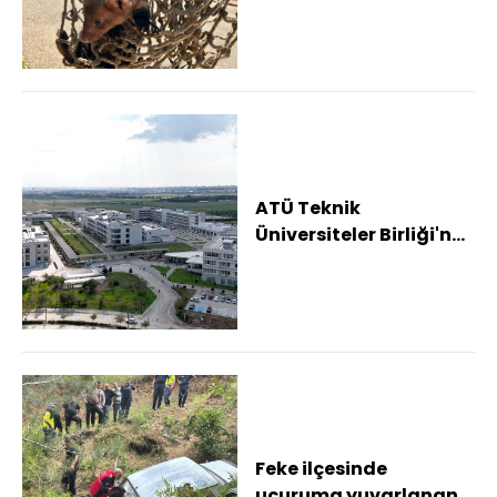
itfaiye kurtardı
ATÜ Teknik
Üniversiteler Birliği'ne
katıldı
Feke ilçesinde
uçuruma yuvarlanan