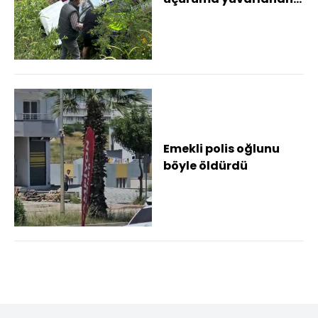
otomobilin sürücüsü
yaralandı
Emekli polis oğlunu
böyle öldürdü