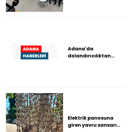
kursiyerlere ser...
Adana'da
dolandırıcılıktan
yargılanan sanığa 3 yıl
4 ay hapis cezası
Elektrik panosuna
giren yavru sansarı