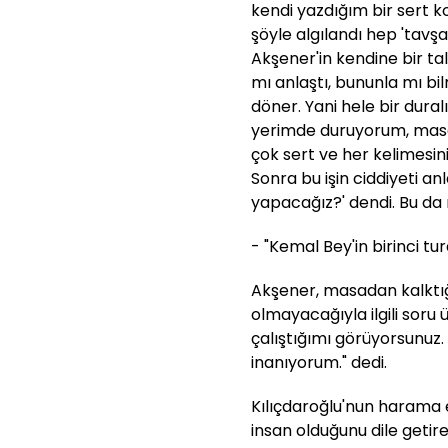
kendi yazdığım bir sert 
şöyle algılandı hep 'tavş
Akşener'in kendine bir tal
mı anlaştı, bununla mı b
döner. Yani hele bir dura
yerimde duruyorum, masa g
çok sert ve her kelimesi
Sonra bu işin ciddiyeti an
yapacağız?' dendi. Bu da
- "Kemal Bey'in birinci t
Akşener, masadan kalktığ
olmayacağıyla ilgili soru 
çalıştığımı görüyorsunuz.
inanıyorum." dedi.
Kılıçdaroğlu'nun harama 
insan olduğunu dile getir