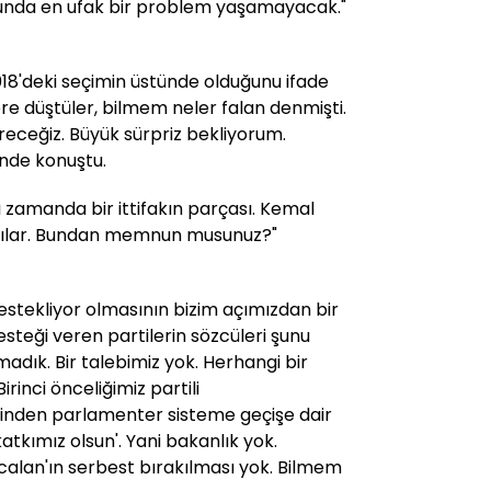
nda en ufak bir problem yaşamayacak."
2018'deki seçimin üstünde olduğunu ifade
re düştüler, bilmem neler falan denmişti.
receğiz. Büyük sürpriz bekliyorum.
inde konuştu.
 zamanda bir ittifakın parçası. Kemal
adılar. Bundan memnun musunuz?"
destekliyor olmasının bizim açımızdan bir
steği veren partilerin sözcüleri şunu
pmadık. Bir talebimiz yok. Herhangi bir
Birinci önceliğimiz partili
inden parlamenter sisteme geçişe dair
atkımız olsun'. Yani bakanlık yok.
calan'ın serbest bırakılması yok. Bilmem