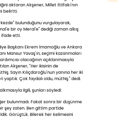
ğini aktaran Akşener, Millet İttifakı'nın
belirtti.
erkezde" bulunduğunu vurgulayarak,
mal'e bir oy Meral'e" dediği zaman alkış
ifade etti.
ediye Başkanı Ekrem İmamoğlu ve Ankara
anı Mansur Yavaş'ın, seçimi kazanmaları
ardımcısı olacağının açıklanmasıyla
an Akşener, "Her ikisinin de
hiş. Sayın Kılıçdaroğlu'nun yanına her iki
 yaptık. Çok faydalı oldu, müthiş." dedi.
kmasıyla ilgili, şunları söyledi:
ğer bulunmadı. Fakat sonra bir düşünme
ir şey zaten. Ben gittim partide
dik. Görüştük. Bilerek her kelimesini