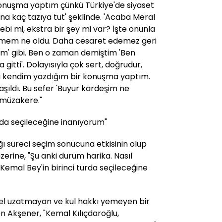
konuşma yaptım çünkü Türkiye'de siyaset
ana kaç tazıya tut' şeklinde. 'Acaba Meral
ebi mi, ekstra bir şey mi var? İşte onunla
ilmem ne oldu. Daha cesaret edemez geri
lım' gibi. Ben o zaman demiştim 'Ben
itti'. Dolayısıyla çok sert, doğrudur,
ni kendim yazdığım bir konuşma yaptım.
laşıldı. Bu sefer 'Buyur kardeşim ne
 müzakere."
urda seçileceğine inanıyorum"
ı süreci seçim sonucuna etkisinin olup
üzerine, "Şu anki durum harika. Nasıl
 Kemal Bey'in birinci turda seçileceğine
el uzatmayan ve kul hakkı yemeyen bir
en Akşener, "Kemal Kılıçdaroğlu,