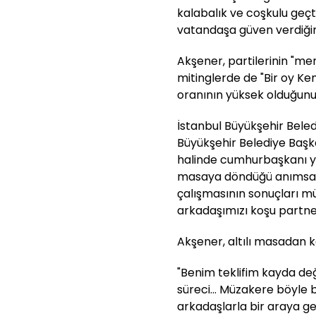
kalabalık ve coşkulu geçti
vatandaşa güven verdiğini 
Akşener, partilerinin "m
mitinglerde de "Bir oy Ke
oranının yüksek olduğunu 
İstanbul Büyükşehir Bel
Büyükşehir Belediye Başk
halinde cumhurbaşkanı y
masaya döndüğü anımsatıl
çalışmasının sonuçları müt
arkadaşımızı koşu partneri
Akşener, altılı masadan kal
"Benim teklifim kayda de
süreci... Müzakere böyle b
arkadaşlarla bir araya gel