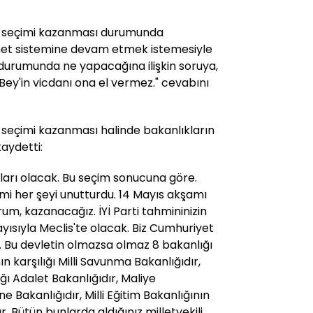
un seçimi kazanması durumunda
et sistemine devam etmek istemesiyle
sı durumunda ne yapacağına ilişkin soruya,
ey'in vicdanı ona el vermez." cevabını
ın seçimi kazanması halinde bakanlıkların
kaydetti:
nları olacak. Bu seçim sonucuna göre.
emi her şeyi unutturdu. 14 Mayıs akşamı
orum, kazanacağız. İYİ Parti tahmininizin
sayısıyla Meclis'te olacak. Biz Cumhuriyet
ız. Bu devletin olmazsa olmaz 8 bakanlığı
nın karşılığı Milli Savunma Bakanlığıdır,
lığı Adalet Bakanlığıdır, Maliye
ne Bakanlığıdır, Milli Eğitim Bakanlığının
ır. Bütün bunlarda aldığınız milletvekili