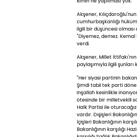
kimin ne yapılması yok."
Akşener, Kılıçdaroğlu'n
cumhurbaşkanlığı hüküm
ilgili bir düşüncesi olma
"Diyemez, demez. Kemal B
verdi.
Akşener, Millet İttifakı'n
paylaşımıyla ilgili şunları 
"Her siyasi partinin baka
Şimdi tabii tek parti dön
inşallah kesinlikle inanıy
ötesinde bir milletvekili 
Halk Partisi ile oturacağ
vardır. Dışişleri Bakanlığı
İçişleri Bakanlığının karşı
Bakanlığının karşılığı Hazi
karşılığı Sağlık Bakanlığıd