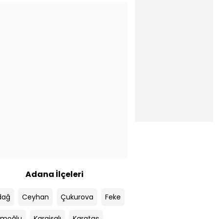
Adana İlçeleri
dağ
Ceyhan
Çukurova
Feke
moğlu
Karaisalı
Karataş