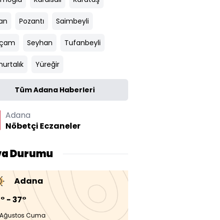
an
Pozantı
Saimbeyli
ıçam
Seyhan
Tufanbeyli
urtalık
Yüreğir
Tüm Adana Haberleri
Adana
Nöbetçi Eczaneler
va Durumu
Adana
° - 37°
 Ağustos Cuma