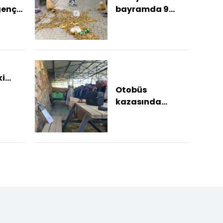
genç
bayramda 9
günde 10 bin 578
ton atık toplandı
i
Otobüs
kazasında
hayatını
kaybeden hafız
s...
Merve Erik
Alanya'da
toprağa veril...