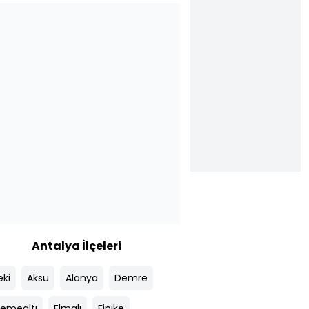
Antalya İlçeleri
eki
Aksu
Alanya
Demre
emealtı
Elmalı
Finike