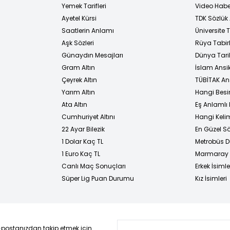
Yemek Tarifleri
Video Habe
Ayetel Kürsi
TDK Sözlük
i
Saatlerin Anlamı
Üniversite
Aşk Sözleri
Rüya Tabirl
Günaydın Mesajları
Dünya Tarih
Gram Altın
İslam Ansi
Çeyrek Altın
TÜBİTAK An
Yarım Altın
Hangi Besi
Ata Altın
Eş Anlamlı 
Cumhuriyet Altını
Hangi Kelim
22 Ayar Bilezik
En Güzel Sö
1 Dolar Kaç TL
Metrobüs D
1 Euro Kaç TL
Marmaray D
Canlı Maç Sonuçları
Erkek İsimle
Süper Lig Puan Durumu
Kız İsimleri
-postanızdan takip etmek için