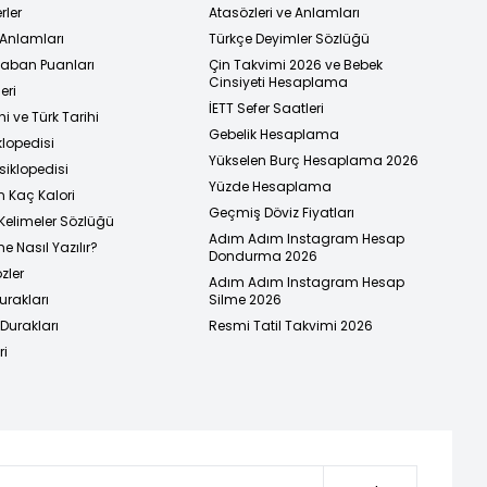
rler
Atasözleri ve Anlamları
 Anlamları
Türkçe Deyimler Sözlüğü
 Taban Puanları
Çin Takvimi 2026 ve Bebek
Cinsiyeti Hesaplama
eri
İETT Sefer Saatleri
i ve Türk Tarihi
Gebelik Hesaplama
klopedisi
Yükselen Burç Hesaplama 2026
siklopedisi
Yüzde Hesaplama
n Kaç Kalori
Geçmiş Döviz Fiyatları
Kelimeler Sözlüğü
Adım Adım Instagram Hesap
e Nasıl Yazılır?
Dondurma 2026
zler
Adım Adım Instagram Hesap
urakları
Silme 2026
urakları
Resmi Tatil Takvimi 2026
ri