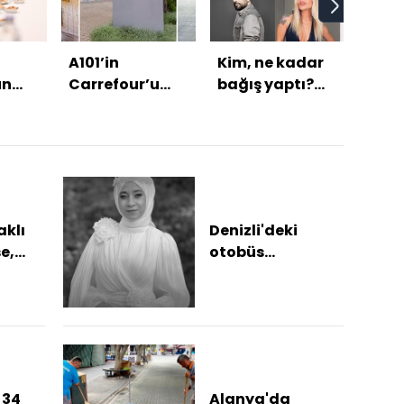
A101’in
Kim, ne kadar
Leao 
un
Carrefour’u
bağış yaptı?
anl
kabul
devralmasına
İşte o isimler!
tama
koşullu izin
Mila
aklı
Denizli'deki
e,
otobüs
kazasında
hayatını
kaybeden 2 kişi
Antalya'da
defnedild...
 34
Alanya'da