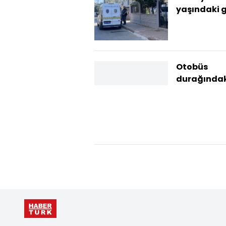
yaşındaki 
evinde ölü
bulundu
Otobüs
durağındak
bankta ölü
bulundu
Adliyedeki
işlemlerini
hallettikten 