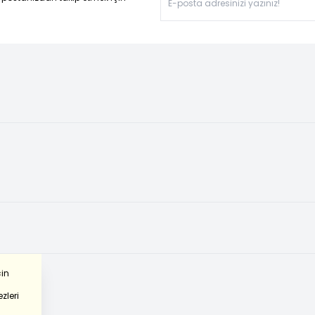
çin
zleri