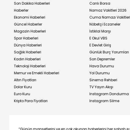
Son Dakika Haberleri
Canlı Borsa
Haberler
Namaz Vakitleri 2026
Ekonomi Haberleri
Cuma Namazı Vakitler
Güncel Haberler
Nöbetçi Eczaneler
Magazin Haberleri
İstiklal Marşı
Spor Haberleri
E Okul VBS
Dünya Haberleri
E Devlet Giriş
Sağlık Haberleri
Günlük Burç Yorumları
Kadın Haberleri
Son Depremler
Teknoloji Haberleri
Hava Durumu
Memur ve Emekli Haberleri
Yol Durumu
Altın Fiyatları
Sinema Rehberi
Dolar Kuru
TV Yayın Akışı
Euro Kuru
Instagram Dondurma
Kripto Para Fiyatları
Instagram Silme
“Günün manşetlerini ve en çok okunan haberlerini her sabah e