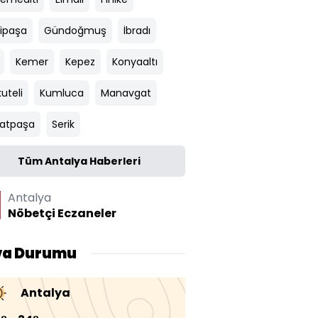
ipaşa
Gündoğmuş
İbradı
Kemer
Kepez
Konyaaltı
uteli
Kumluca
Manavgat
atpaşa
Serik
Tüm Antalya Haberleri
Antalya
Nöbetçi Eczaneler
va Durumu
Antalya