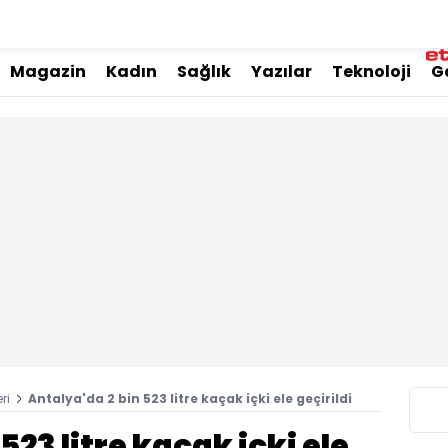
Magazin
Kadın
Sağlık
Yazılar
Teknoloji
G
ri
Antalya'da 2 bin 523 litre kaçak içki ele geçirildi
523 litre kaçak içki ele