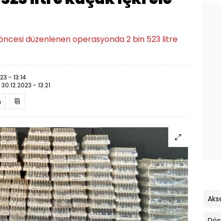
ı öncesi düzenlenen operasyonda 2 bin 523 litre
23 - 13:14
:
30.12.2023 - 13:21
Aks
Döş