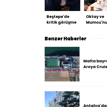
Beştepe'de
Oktay ve
kritik görüşme
Mumcu'n
ailelerini 
etti
Benzer Haberler
Malta bayr
Aroya Cruis
Antalya
Limanı'na
demirledi
Antalya'da