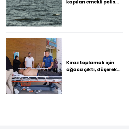
kapılan emekli polis
hayatını kaybetti, oğlu
kurtar...
Kiraz toplamak için
ağaca çıktı, düşerek
ağır yaralandı