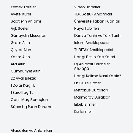
Yemek Tarifleri
Video Haberler
Ayetel Kürsi
TDK Sözlük Anlamları
Saatlerin Anlamı
Üniversite Taban Puanları
Aşk Sözleri
Rüya Tabirleri
Günaydın Mesajları
Dünya Tarihi ve Türk Tarihi
Gram Altın
İslam Ansiklopedisi
Çeyrek Altın
TÜBİTAK Ansiklopedisi
Yarım Altın
Hangi Besin Kaç Kalori
Ata Altın
Eş Anlamlı Kelimeler
Sözlüğü
Cumhuriyet Altını
Hangi Kelime Nasıl Yazılır?
22 Ayar Bilezik
En Güzel Sözler
1 Dolar Kaç TL
Metrobüs Durakları
1 Euro Kaç TL
Marmaray Durakları
Canlı Maç Sonuçları
Erkek İsimleri
Süper Lig Puan Durumu
Kız İsimleri
Atasözleri ve Anlamları