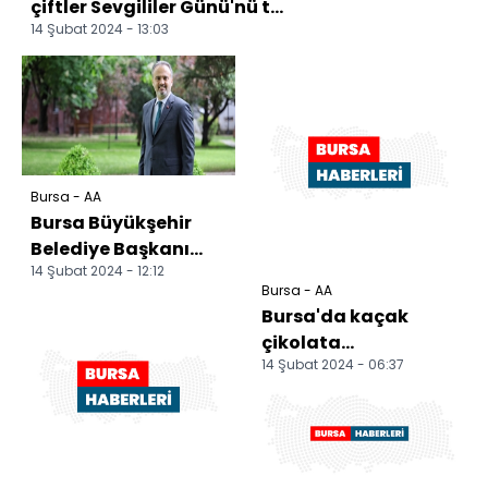
çiftler Sevgililer Günü'nü t...
14 Şubat 2024 - 13:03
Bursa - AA
Bursa Büyükşehir
Belediye Başkanı
14 Şubat 2024 - 12:12
Aktaş'tan kentsel
Bursa - AA
dönüşüm
Bursa'da kaçak
açıklaması:
çikolata
14 Şubat 2024 - 06:37
imalathanesine
operasyon
düzenlendi