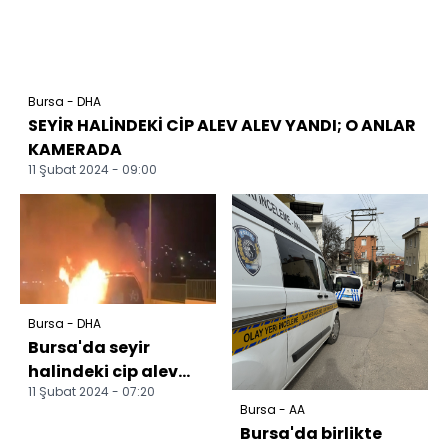
Bursa - DHA
SEYİR HALİNDEKİ CİP ALEV ALEV YANDI; O ANLAR
KAMERADA
11 Şubat 2024 - 09:00
Bursa - DHA
Bursa'da seyir
halindeki cip alev
11 Şubat 2024 - 07:20
alev yandı; o anlar
Bursa - AA
kamerada
Bursa'da birlikte