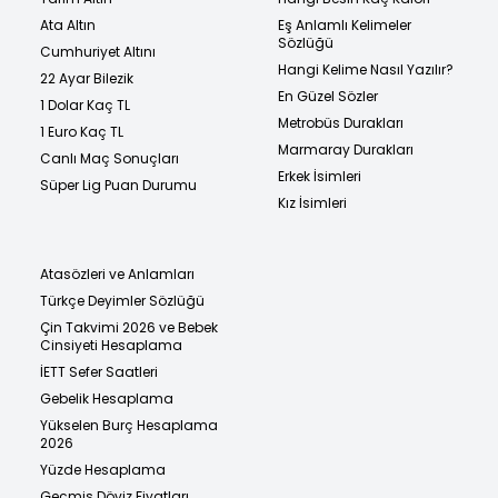
Ata Altın
Eş Anlamlı Kelimeler
Sözlüğü
Cumhuriyet Altını
Hangi Kelime Nasıl Yazılır?
22 Ayar Bilezik
En Güzel Sözler
1 Dolar Kaç TL
Metrobüs Durakları
1 Euro Kaç TL
Marmaray Durakları
Canlı Maç Sonuçları
Erkek İsimleri
Süper Lig Puan Durumu
Kız İsimleri
Atasözleri ve Anlamları
Türkçe Deyimler Sözlüğü
Çin Takvimi 2026 ve Bebek
Cinsiyeti Hesaplama
İETT Sefer Saatleri
Gebelik Hesaplama
Yükselen Burç Hesaplama
2026
Yüzde Hesaplama
Geçmiş Döviz Fiyatları