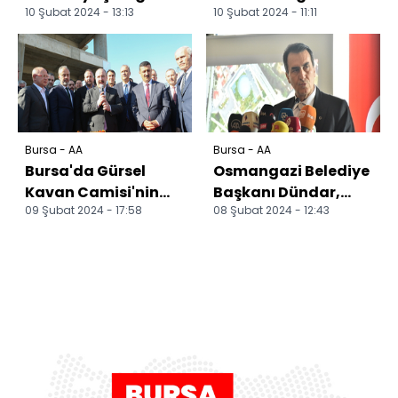
10 Şubat 2024 - 13:13
10 Şubat 2024 - 11:11
kişiyi bıçaklayan
Merkezinde
çocuk tutuklandı
çocuklara astronot
eğitimi verilece...
Bursa - AA
Bursa - AA
Bursa'da Gürsel
Osmangazi Belediye
Kavan Camisi'nin
Başkanı Dündar,
09 Şubat 2024 - 17:58
08 Şubat 2024 - 12:43
temeli atıldı
faaliyetlerini anlattı