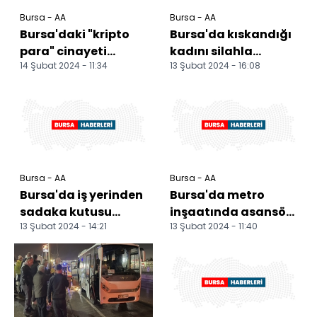
Bursa - AA
Bursa - AA
Bursa'daki "kripto
Bursa'da kıskandığı
para" cinayeti
kadını silahla
14 Şubat 2024 - 11:34
13 Şubat 2024 - 16:08
davasında 3 sanığa
öldüren sanığa
25'er yıl hapis cezası
müebbet hapis
Bursa - AA
Bursa - AA
Bursa'da iş yerinden
Bursa'da metro
sadaka kutusu
inşaatında asansör
13 Şubat 2024 - 14:21
13 Şubat 2024 - 11:40
çalan hırsızı
boşluğuna düşen
güvenlik kamerası
işçi öldü
görüntül...