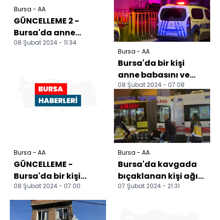
Bursa - AA
GÜNCELLEME 2 -
Bursa'da anne
08 Şubat 2024 - 11:34
babasını ve
Bursa - AA
kardeşini öldüren
Bursa'da bir kişi
şüpheli adliyeye...
anne babasını ve
08 Şubat 2024 - 07:08
kardeşini öldürdü
Bursa - AA
Bursa - AA
GÜNCELLEME -
Bursa'da kavgada
Bursa'da bir kişi
bıçaklanan kişi ağır
08 Şubat 2024 - 07:00
07 Şubat 2024 - 21:31
anne babasını ve
yaralandı
kardeşini öldürdü