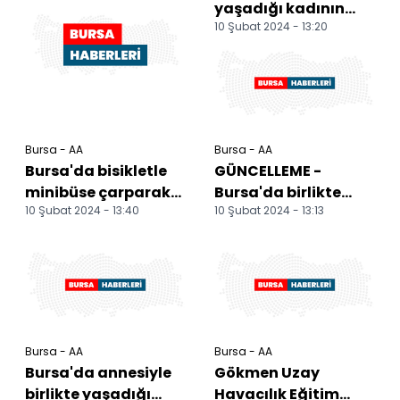
yaşadığı kadının
10 Şubat 2024 - 13:20
oğlu tarafından
bıçaklanan kişi
hastaney...
Bursa - AA
Bursa - AA
Bursa'da bisikletle
GÜNCELLEME -
minibüse çarparak
Bursa'da birlikte
10 Şubat 2024 - 13:40
10 Şubat 2024 - 13:13
yaralanan iki kişiden
yaşadığı kadının
biri hastanede...
oğlu tarafından
bıçaklanan...
Bursa - AA
Bursa - AA
Bursa'da annesiyle
Gökmen Uzay
birlikte yaşadığı
Havacılık Eğitim