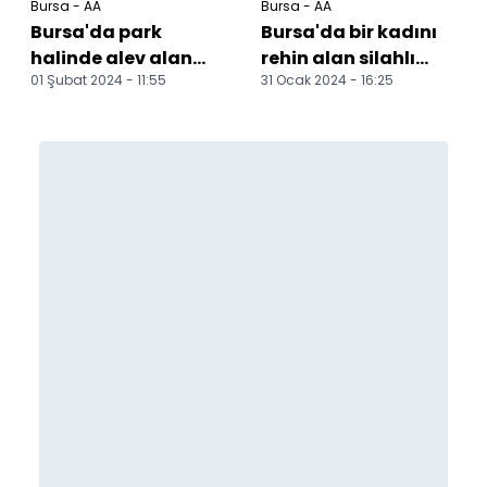
Bursa - AA
Bursa - AA
Bursa'da park
Bursa'da bir kadını
halinde alev alan
rehin alan silahlı
01 Şubat 2024 - 11:55
31 Ocak 2024 - 16:25
otobüs kullanılamaz
zanlının ölümüyle
hale geldi
ilgili davada sanı...