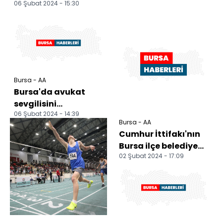
06 Şubat 2024 - 15:30
Bursa - AA
Bursa'da avukat
sevgilisini
06 Şubat 2024 - 14:39
yağmalayarak
Bursa - AA
darbettiği öne
Cumhur İttifakı'nın
sürülen sanığın tut...
Bursa ilçe belediye
02 Şubat 2024 - 17:09
başkan adayları
tanıtıldı