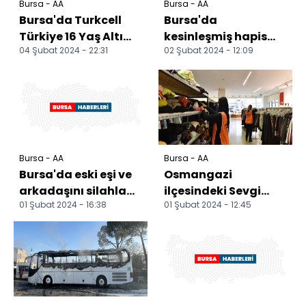
Bursa - AA
Bursa - AA
Bursa'da Turkcell
Bursa'da
Türkiye 16 Yaş Altı
kesinleşmiş hapis
04 Şubat 2024 - 22:31
02 Şubat 2024 - 12:09
Salon Atletizm
cezası bulunan firari
Şampiyonası yapıldı
hükümlü yakalandı
Bursa - AA
Bursa - AA
Bursa'da eski eşi ve
Osmangazi
arkadaşını silahla
ilçesindeki Sevgi
01 Şubat 2024 - 16:38
01 Şubat 2024 - 12:45
yaralayan sanığın
Mağazası ihtiyaç
yargılanmasına ba...
sahiplerine hizmet
veriyor