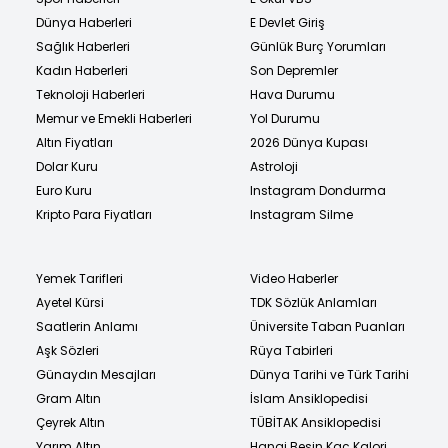
Dünya Haberleri
E Devlet Giriş
Sağlık Haberleri
Günlük Burç Yorumları
Kadın Haberleri
Son Depremler
Teknoloji Haberleri
Hava Durumu
Memur ve Emekli Haberleri
Yol Durumu
Altın Fiyatları
2026 Dünya Kupası
Dolar Kuru
Astroloji
Euro Kuru
Instagram Dondurma
Kripto Para Fiyatları
Instagram Silme
Yemek Tarifleri
Video Haberler
Ayetel Kürsi
TDK Sözlük Anlamları
Saatlerin Anlamı
Üniversite Taban Puanları
Aşk Sözleri
Rüya Tabirleri
Günaydın Mesajları
Dünya Tarihi ve Türk Tarihi
Gram Altın
İslam Ansiklopedisi
Çeyrek Altın
TÜBİTAK Ansiklopedisi
Yarım Altın
Hangi Besin Kaç Kalori