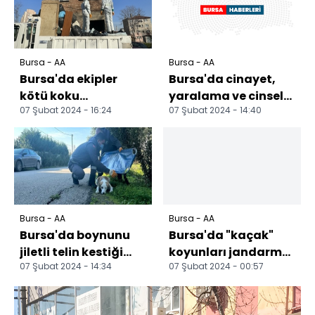
Bursa - AA
Bursa - AA
Bursa'da ekipler
Bursa'da cinayet,
kötü koku
yaralama ve cinsel
07 Şubat 2024 - 16:24
07 Şubat 2024 - 14:40
şikayetiyle gittikleri
saldırı sanığı hakim
evden 1 kamyon çöp
karşısında
çıkard...
Bursa - AA
Bursa - AA
Bursa'da boynunu
Bursa'da "kaçak"
jiletli telin kestiği
koyunları jandarma
07 Şubat 2024 - 14:34
07 Şubat 2024 - 00:57
sahipsiz köpek
ekipleri dron
tedavi edildi
yardımıyla buldu