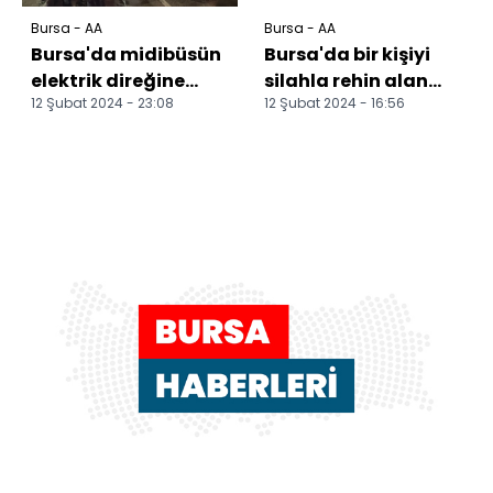
Bursa - AA
Bursa - AA
Bursa'da midibüsün
Bursa'da bir kişiyi
elektrik direğine
silahla rehin alan
12 Şubat 2024 - 23:08
12 Şubat 2024 - 16:56
çarpması sonucu 10
şüpheli tutuklandı
yabancı turist yara...