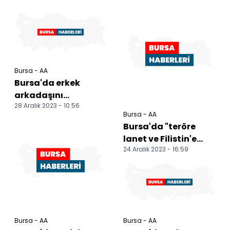
Bursa - AA
Bursa'da erkek
arkadaşını
28 Aralık 2023 - 10:56
bıçaklayarak
Bursa - AA
öldüren yabancı
Bursa'da "teröre
uyruklu kadının
lanet ve Filistin'e
yarg...
24 Aralık 2023 - 16:59
destek" yürüyüşü
düzenlendi
Bursa - AA
Bursa - AA