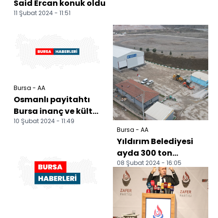
Said Ercan konuk oldu
11 Şubat 2024 - 11:51
Bursa - AA
Osmanlı payitahtı
Bursa inanç ve kültür
10 Şubat 2024 - 11:49
turizminde 2,5
Bursa - AA
milyonu aşkın
Yıldırım Belediyesi
ziyare...
ayda 300 ton
08 Şubat 2024 - 16:05
ambalaj atığı
topladı