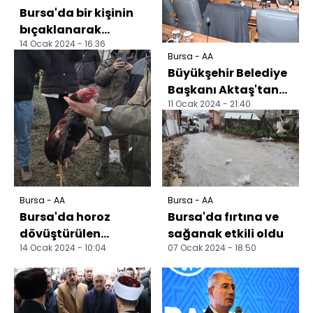
Bursa'da bir kişinin
bıçaklanarak
14 Ocak 2024 - 16:36
öldürüldüğü kavga
Bursa - AA
güvenlik
Büyükşehir Belediye
kamerasında
Başkanı Aktaş'tan
11 Ocak 2024 - 21:40
meclis toplantısında
BUSKİ açıklaması...
Bursa - AA
Bursa - AA
Bursa'da horoz
Bursa'da fırtına ve
dövüştürülen
sağanak etkili oldu
14 Ocak 2024 - 10:04
07 Ocak 2024 - 18:50
çadırlardaki 2
şüpheli gözaltına
alındı