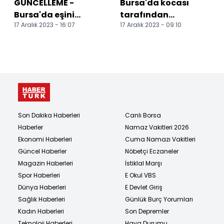
GÜNCELLEME -
Bursa'da kocası
Bursa'da eşini
tarafından
17 Aralık 2023 - 16:07
17 Aralık 2023 - 09:10
bıçakla öldüren
bıçaklanan kadın
şüpheli yakalandı
öldü
Son Dakika Haberleri
Canlı Borsa
Haberler
Namaz Vakitleri 2026
Ekonomi Haberleri
Cuma Namazı Vakitleri
Güncel Haberler
Nöbetçi Eczaneler
Magazin Haberleri
İstiklal Marşı
Spor Haberleri
E Okul VBS
Dünya Haberleri
E Devlet Giriş
Sağlık Haberleri
Günlük Burç Yorumları
Kadın Haberleri
Son Depremler
Teknoloji Haberleri
Hava Durumu