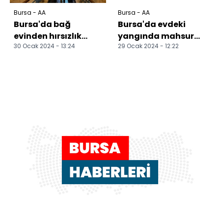
Bursa - AA
Bursa - AA
Bursa'da bağ
Bursa'da evdeki
evinden hırsızlık
yangında mahsur
30 Ocak 2024 - 13:24
29 Ocak 2024 - 12:22
yapan 2 zanlı
kalan 2'si çocuk 4
tutuklandı
kişi kurtarıldı