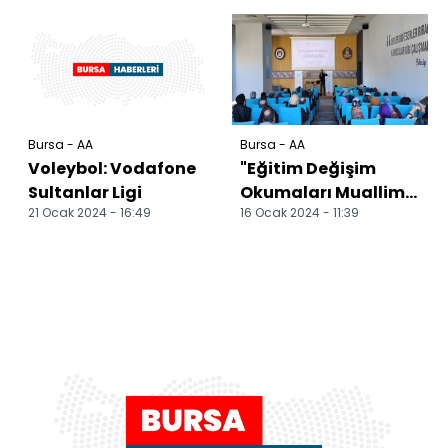
neden olduğu öne
kamerada
sürül...
Bursa - AA
Bursa - AA
Voleybol: Vodafone
"Eğitim Değişim
Sultanlar Ligi
Okumaları Muallim
21 Ocak 2024 - 16:49
16 Ocak 2024 - 11:39
Kitap Meclisi"ne
yazar Şenel konuk
oldu