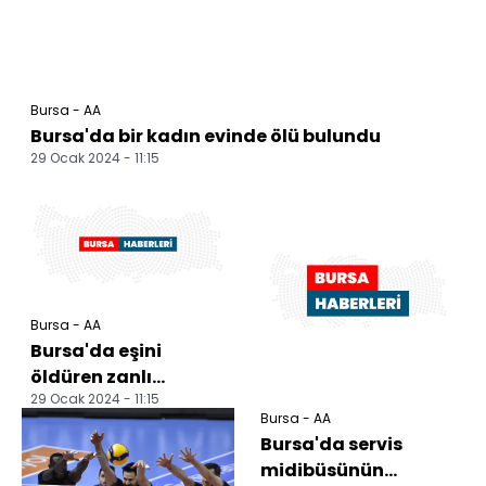
Bursa - AA
Bursa'da bir kadın evinde ölü bulundu
29 Ocak 2024 - 11:15
Bursa - AA
Bursa'da eşini
öldüren zanlı
29 Ocak 2024 - 11:15
yakalandı
Bursa - AA
Bursa'da servis
midibüsünün