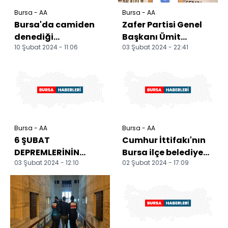
Bursa - AA
Bursa - AA
Bursa'da camiden
Zafer Partisi Genel
denediği
Başkanı Ümit
10 Şubat 2024 - 11:06
03 Şubat 2024 - 22:41
ayakkabılar ile
Özdağ, Bursa ve
sandalyeleri çalan
Yalova belediye
kişi tutukland...
başkan ada...
Bursa - AA
Bursa - AA
6 ŞUBAT
Cumhur İttifakı'nın
DEPREMLERİNİN
Bursa ilçe belediye
03 Şubat 2024 - 12:10
02 Şubat 2024 - 17:09
BİRİNCİ YILI -
başkan adayları
Bursa'dan karlı
tanıtıldı
yolları aşıp
ulaştıkla...