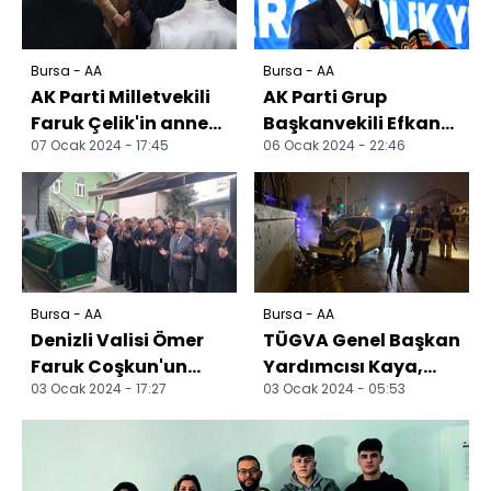
Bursa - AA
Bursa - AA
AK Parti Milletvekili
AK Parti Grup
Faruk Çelik'in annesi
Başkanvekili Efkan
07 Ocak 2024 - 17:45
06 Ocak 2024 - 22:46
toprağa verildi
Ala, Bursa'da
konuştu:
Bursa - AA
Bursa - AA
Denizli Valisi Ömer
TÜGVA Genel Başkan
Faruk Coşkun'un
Yardımcısı Kaya,
03 Ocak 2024 - 17:27
03 Ocak 2024 - 05:53
annesi toprağa
Bursa'da trafik
verildi
kazasında
yaralandı