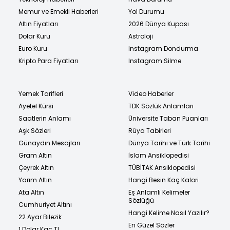
Memur ve Emekli Haberleri
Yol Durumu
Altın Fiyatları
2026 Dünya Kupası
Dolar Kuru
Astroloji
Euro Kuru
Instagram Dondurma
Kripto Para Fiyatları
Instagram Silme
Yemek Tarifleri
Video Haberler
Ayetel Kürsi
TDK Sözlük Anlamları
Saatlerin Anlamı
Üniversite Taban Puanları
Aşk Sözleri
Rüya Tabirleri
Günaydın Mesajları
Dünya Tarihi ve Türk Tarihi
Gram Altın
İslam Ansiklopedisi
Çeyrek Altın
TÜBİTAK Ansiklopedisi
Yarım Altın
Hangi Besin Kaç Kalori
Ata Altın
Eş Anlamlı Kelimeler
Sözlüğü
Cumhuriyet Altını
Hangi Kelime Nasıl Yazılır?
22 Ayar Bilezik
En Güzel Sözler
1 Dolar Kaç TL