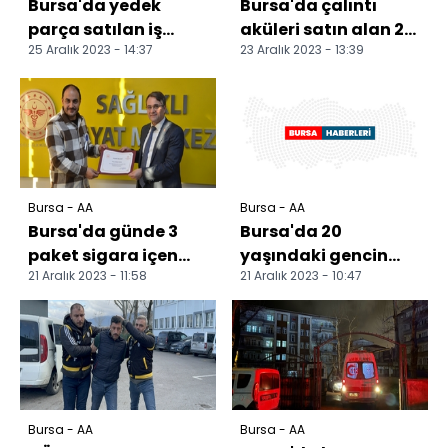
Bursa'da yedek
Bursa'da çalıntı
parça satılan iş
aküleri satın alan 2
25 Aralık 2023 - 14:37
23 Aralık 2023 - 13:39
yerinde çıkan yangın
hurdacıya 7,3 milyon
söndürüldü
lira ceza kesild...
Bursa - AA
Bursa - AA
Bursa'da günde 3
Bursa'da 20
paket sigara içen
yaşındaki gencin
21 Aralık 2023 - 11:58
21 Aralık 2023 - 10:47
tiryaki, uzmanlar
telefonu için
sayesinde
bıçaklanarak
bağımlılıkta...
öldürülmesine 16 yı...
Bursa - AA
Bursa - AA