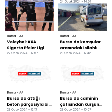
24 Ocak 2024 - 14:57
altında kalan
motosikletin
sürücüsü öldü
Bursa - AA
Bursa - AA
Voleybol: AXA
Bursa'da komşular
Sigorta Efeler Ligi
arasındaki silahlı
27 Ocak 2024 - 17:57
23 Ocak 2024 - 17:32
kavgada 1 kişi öldü, 1
kişi yaralandı
Bursa - AA
Bursa - AA
Bursa'da attığı
Bursa'da caminin
beton parçasıyla bir
çatısından kurşun
23 Ocak 2024 - 12:13
23 Ocak 2024 - 10:07
kişinin ölümüne
levha hırsızlığı