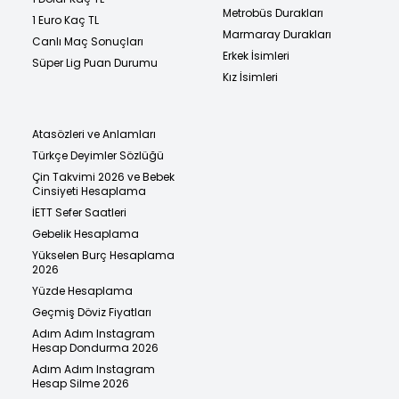
Metrobüs Durakları
1 Euro Kaç TL
Marmaray Durakları
Canlı Maç Sonuçları
Erkek İsimleri
Süper Lig Puan Durumu
Kız İsimleri
Atasözleri ve Anlamları
Türkçe Deyimler Sözlüğü
Çin Takvimi 2026 ve Bebek
Cinsiyeti Hesaplama
İETT Sefer Saatleri
Gebelik Hesaplama
Yükselen Burç Hesaplama
2026
Yüzde Hesaplama
Geçmiş Döviz Fiyatları
Adım Adım Instagram
Hesap Dondurma 2026
Adım Adım Instagram
Hesap Silme 2026